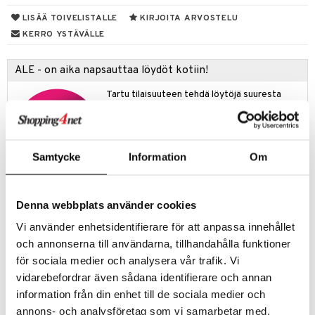
ney Prinsessat
ettävät lelut
LISÄÄ TOIVELISTALLE
KIRJOITA ARVOSTELU
ic
eli
KERRO YSTÄVÄLLE
zen
ALE - on aika napsauttaa löydöt kotiin!
mähäkkimies
Tartu tilaisuuteen tehdä löytöjä suuresta
ry Potter
ALEstamme. Juuri nyt tarjoamme suuren
valikoiman jännittäviä tuotteita alennetuilla
lo Kitty
hinnoilla!
.L.
Ale on voimassa 31.8.2026 asti mutta ole
Samtycke
Information
Om
nopea - suosikkituotteesi voivat päästä
mmi Lehmä
loppumaan!
le
Näe kaikki ale-löydöt »
Denna webbplats använder cookies
umi
Vi använder enhetsidentifierare för att anpassa innehållet
Tuotetieto
le
och annonserna till användarna, tillhandahålla funktioner
Pehmeä ja kaunis Muumi mekko lapsille. Mekossa on pitkät hihat,
för sociala medier och analysera vår trafik. Vi
 Patrol
pyöreä pääntie, leikkaus ja rypytys vyötäröllä. Hihansuissa on joustava
vidarebefordrar även sådana identifierare och annan
nauha. Tuote sisältää sertifioitua luomupuuvillaa.
pi Pitkätossu
information från din enhet till de sociala medier och
Materiaali
: 95% luomupuuvillaa, 5% elastaania.
annons- och analysföretag som vi samarbetar med.
sa Possu