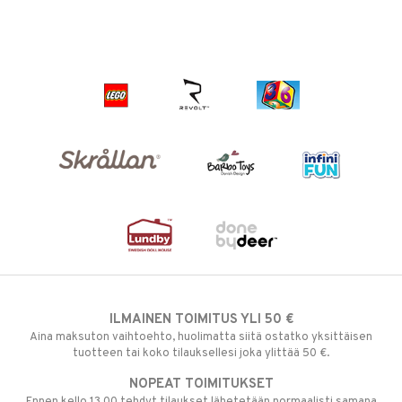
ILMAINEN TOIMITUS YLI 50 €
Aina maksuton vaihtoehto, huolimatta siitä ostatko yksittäisen
tuotteen tai koko tilauksellesi joka ylittää 50 €.
NOPEAT TOIMITUKSET
Ennen kello 13.00 tehdyt tilaukset lähetetään normaalisti samana