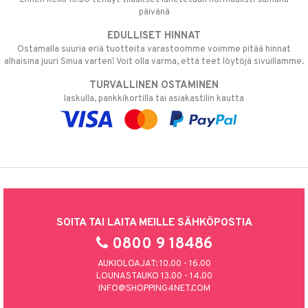
päivänä
EDULLISET HINNAT
Ostamalla suuria eriä tuotteita varastoomme voimme pitää hinnat
alhaisina juuri Sinua varten! Voit olla varma, että teet löytöjä sivuillamme.
TURVALLINEN OSTAMINEN
laskulla, pankkikortilla tai asiakastilin kautta
SOITA TAI LAITA MEILLE SÄHKÖPOSTIA
0800 9 18486
AUKIOLOAJAT: 10.00 - 16.00
LOUNASTAUKO 13.00 - 14.00
INFO@SHOPPING4NET.COM