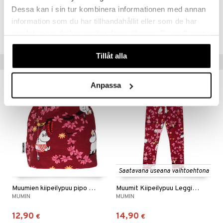
Dessa kan i sin tur kombinera informationen med annan
 MASKS
Tuotenumero
information som du har tillhandahållit eller som de har
TMX95-1-94
kemon
samlat in när du har använt deras tjänster. Du godkänner
våra cookies vid fortsatt användande av vår webbplats.
ållan
Tillåt alla
Vinkkejä sinulle
er Mario
ru & Pesonen
Anpassa
Saatavana useana vaihtoehtona
Muumien kiipeilypuu pipo Burg
Muumit Kiipeilypuu Leggingsit Burgundi
MUMIN
MUMIN
12,90
14,90
€
€