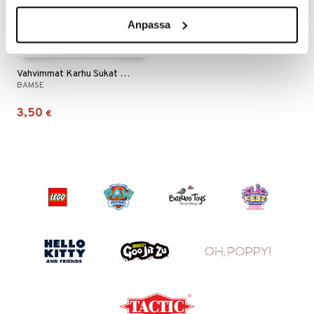
 MASKS
Anpassa
kemon
Saatavana useana vaihtoehtona
ållan
Vahvimmat Karhu Sukat Keltainen
BAMSE
er Mario
3,50
€
ru & Pesonen