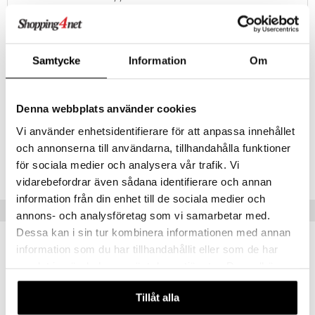
ney Prinsessat
ettävät lelut
Näe kaikki ale-löydöt »
ic
eli
zen
Tuotetieto
Samtycke
Information
Om
mähäkkimies
Värikkäät Bamse-sukat lapsille. Valmistettu joustavasta
puuvillasekoitteesta.
ry Potter
Denna webbplats använder cookies
Materiaali: 80% puuvillaa, 18% polyamidia, 2% elastaania.
lo Kitty
Vi använder enhetsidentifierare för att anpassa innehållet
.L.
Tuotenumero
och annonserna till användarna, tillhandahålla funktioner
för sociala medier och analysera vår trafik. Vi
TME44-1-313
mmi Lehmä
vidarebefordrar även sådana identifierare och annan
le
information från din enhet till de sociala medier och
Vinkkejä sinulle
annons- och analysföretag som vi samarbetar med.
umi
Dessa kan i sin tur kombinera informationen med annan
le
information som du har tillhandahållit eller som de har
 Patrol
samlat in när du har använt deras tjänster. Du godkänner
våra cookies vid fortsatt användande av vår webbplats.
pi Pitkätossu
Tillåt alla
sa Possu