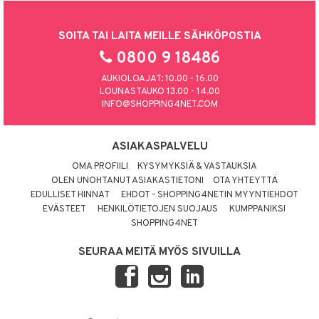
SOITA TAI LAITA MEILLE SÄHKÖPOSTIA
0800 9 18486
AUKIOLOAJAT: 10.00 - 16.00
LOUNASTAUKO 13.00 - 14.00
INFO@SHOPPING4NET.COM
ASIAKASPALVELU
OMA PROFIILI
KYSYMYKSIÄ & VASTAUKSIA
OLEN UNOHTANUT ASIAKASTIETONI
OTA YHTEYTTÄ
EDULLISET HINNAT
EHDOT - SHOPPING4NETIN MYYNTIEHDOT
EVÄSTEET
HENKILÖTIETOJEN SUOJAUS
KUMPPANIKSI
SHOPPING4NET
SEURAA MEITÄ MYÖS SIVUILLA