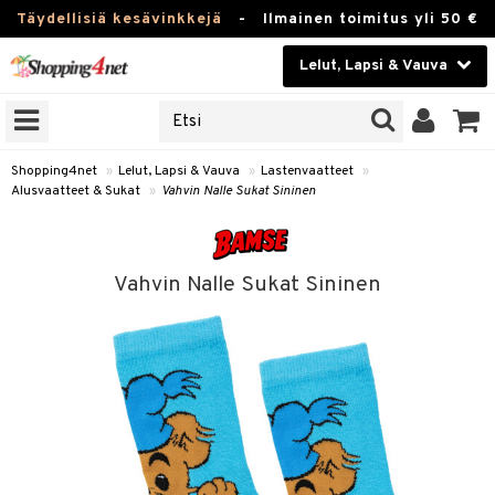
Täydellisiä kesävinkkejä
-
Ilmainen toimitus yli 50 €
Lelut, Lapsi & Vauva
ERKKEJÄ
Kauneudenhoito
JAT
UOTTEITA
Piilolinssit
Shopping4net
»
Lelut, Lapsi & Vauva
»
Lastenvaatteet
»
Alusvaatteet & Sukat
»
Vahvin Nalle Sukat Sininen
Luontaistuotteet
u
Apteekki
lumateriaalit
Vahvin Nalle Sukat Sininen
atteet
lusetti
lukirjat
Fitness
kirjat
t
Koti & Sisustus
gingsit
rvikkeet
rjat
atteet & Sukat
Lelut, Lapsi & Vauva
luvaha
Tuotemerkkejä
ja maalaa
Kampanjat
otteet