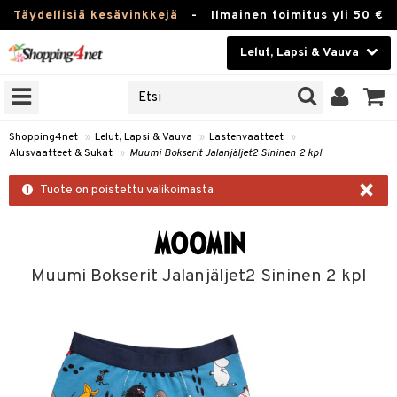
Täydellisiä kesävinkkejä
-
Ilmainen toimitus yli 50 €
Lelut, Lapsi & Vauva
ERKKEJÄ
Kauneudenhoito
JAT
UOTTEITA
Piilolinssit
Shopping4net
»
Lelut, Lapsi & Vauva
»
Lastenvaatteet
»
Alusvaatteet & Sukat
»
Muumi Bokserit Jalanjäljet2 Sininen 2 kpl
Luontaistuotteet
u
×
Tuote on poistettu valikoimasta
Apteekki
lumateriaalit
atteet
lusetti
lukirjat
Fitness
kirjat
t
Koti & Sisustus
Muumi Bokserit Jalanjäljet2 Sininen 2 kpl
gingsit
rvikkeet
rjat
atteet & Sukat
Lelut, Lapsi & Vauva
luvaha
Tuotemerkkejä
ja maalaa
Kampanjat
otteet