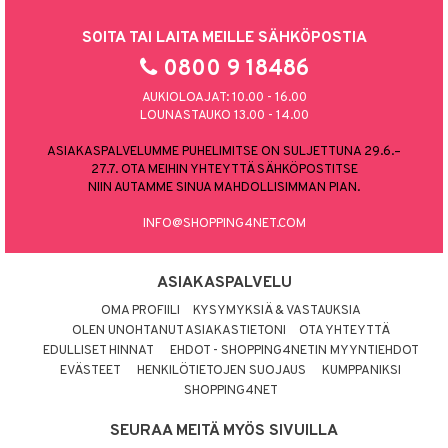
SOITA TAI LAITA MEILLE SÄHKÖPOSTIA
0800 9 18486
AUKIOLOAJAT: 10.00 - 16.00
LOUNASTAUKO 13.00 - 14.00
ASIAKASPALVELUMME PUHELIMITSE ON SULJETTUNA 29.6.–
27.7. OTA MEIHIN YHTEYTTÄ SÄHKÖPOSTITSE
NIIN AUTAMME SINUA MAHDOLLISIMMAN PIAN.
INFO@SHOPPING4NET.COM
ASIAKASPALVELU
OMA PROFIILI
KYSYMYKSIÄ & VASTAUKSIA
OLEN UNOHTANUT ASIAKASTIETONI
OTA YHTEYTTÄ
EDULLISET HINNAT
EHDOT - SHOPPING4NETIN MYYNTIEHDOT
EVÄSTEET
HENKILÖTIETOJEN SUOJAUS
KUMPPANIKSI
SHOPPING4NET
SEURAA MEITÄ MYÖS SIVUILLA