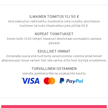
ILMAINEN TOIMITUS YLI 50 €
Aina maksuton vaihtoehto, huolimatta siitä ostatko yksittäisen
tuotteen tai koko tilauksellesi joka ylittää 50 €.
NOPEAT TOIMITUKSET
Ennen kello 13.00 tehdyt tilaukset lähetetään normaalisti samana
päivänä
EDULLISET HINNAT
Ostamalla suuria eriä tuotteita varastoomme voimme pitää hinnat
alhaisina juuri Sinua varten! Voit olla varma, että teet löytöjä sivuillamme.
TURVALLINEN OSTAMINEN
laskulla, pankkikortilla tai asiakastilin kautta