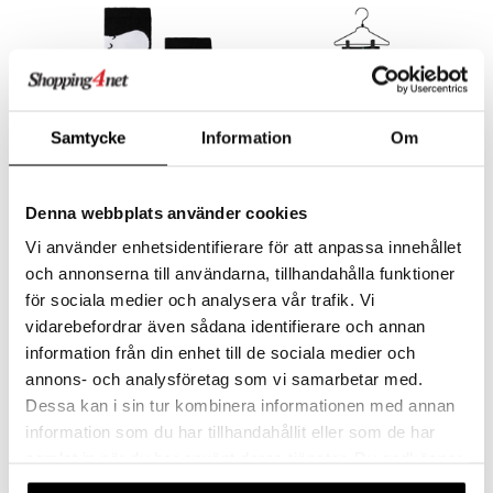
ney Prinsessat
ettävät lelut
ic
eli
zen
mähäkkimies
Samtycke
Information
Om
ry Potter
Saatavana useana vaihtoehtona
Saatavana useana vaihtoehtona
lo Kitty
Denna webbplats använder cookies
Muumi Sukat Näytä Muumi Musta
Peppi Sukkahousut Keltaiset
.L.
MUMIN
PIPPI LÅNGSTRUMP
Vi använder enhetsidentifierare för att anpassa innehållet
mmi Lehmä
och annonserna till användarna, tillhandahålla funktioner
3,50
8,90
€
€
för sociala medier och analysera vår trafik. Vi
le
vidarebefordrar även sådana identifierare och annan
umi
information från din enhet till de sociala medier och
le
annons- och analysföretag som vi samarbetar med.
Dessa kan i sin tur kombinera informationen med annan
 Patrol
information som du har tillhandahållit eller som de har
pi Pitkätossu
samlat in när du har använt deras tjänster. Du godkänner
våra cookies vid fortsatt användande av vår webbplats.
sa Possu