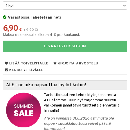
ohjattavat
keet
O Disney Princess
py Friends
pi Pitkätossu Huvikumpu
ten Huonekalut
badabado
ten aterimet
inkolasit
a & Palikat
ta
Varastossa, lähetetään heti
GO DUPLO
.L.
tot
ki
ka- & Säilytyslaatikot
ut ja lakit
O Builder
ysitterit
tuja hahmoja
isuus
6,90
O Friends
gtoys
lytys
tipullot & Tarvikkeet
starvikkeita
omag
uviltti
€
ot
(
9,90
€
)
kit
Maksa osamaksulla alkaen 4 € per kuukausi.
O Minecraft
entarvikkeita
gyn vaatteet
ipullot & Tarvikkeet
ut
gformers
iilit
blarna
taleikit
elut
LISÄÄ OSTOSKORIIN
GO Ninjago
ens Barn
ut
ikat
ulelut & helistimet
tman
oleikit
neuvot
GO Speed Champions
ållan
apussit
kalut
uvajumppa
libompa
opelit
iviteettilelut
LISÄÄ TOIVELISTALLE
KIRJOITA ARVOSTELU
GO Spidey
ffi Love
ney
elyvaunut
KERRO YSTÄVÄLLE
O Super Heroes
mintahahmot
ney Prinsessat
ettävät lelut
ALE - on aika napsauttaa löydöt kotiin!
ic
eli
Tartu tilaisuuteen tehdä löytöjä suuresta
zen
ALEstamme. Juuri nyt tarjoamme suuren
valikoiman jännittäviä tuotteita alennetuilla
mähäkkimies
hinnoilla!
Ale on voimassa 31.8.2026 asti mutta ole
ry Potter
nopea - suosikkituotteesi voivat päästä
loppumaan!
lo Kitty