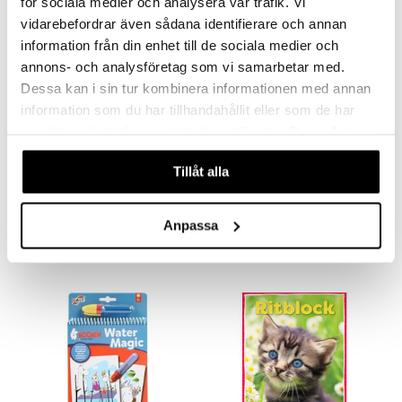
för sociala medier och analysera vår trafik. Vi
vidarebefordrar även sådana identifierare och annan
information från din enhet till de sociala medier och
annons- och analysföretag som vi samarbetar med.
Dessa kan i sin tur kombinera informationen med annan
information som du har tillhandahållit eller som de har
samlat in när du har använt deras tjänster. Du godkänner
våra cookies vid fortsatt användande av vår webbplats.
Babblarna Water Magic -sarja, 4 kuvaa
Bluey Taikamaalauskirja
Tillåt alla
BABBLARNA
BLUEY
5,20
9,90
6,50
€
(
€
)
€
Anpassa