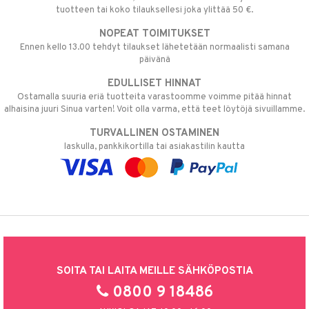
tuotteen tai koko tilauksellesi joka ylittää 50 €.
NOPEAT TOIMITUKSET
Ennen kello 13.00 tehdyt tilaukset lähetetään normaalisti samana
päivänä
EDULLISET HINNAT
Ostamalla suuria eriä tuotteita varastoomme voimme pitää hinnat
alhaisina juuri Sinua varten! Voit olla varma, että teet löytöjä sivuillamme.
TURVALLINEN OSTAMINEN
laskulla, pankkikortilla tai asiakastilin kautta
SOITA TAI LAITA MEILLE SÄHKÖPOSTIA
0800 9 18486