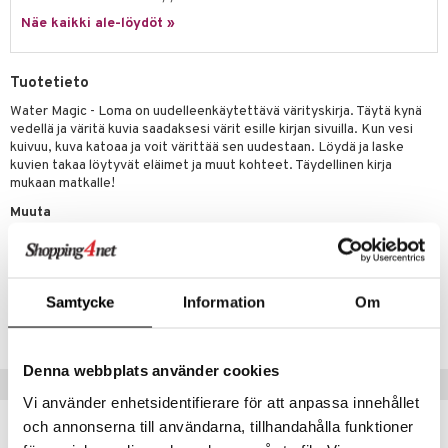
Näe kaikki ale-löydöt »
.L.
mmi Lehmä
Tuotetieto
le
Water Magic - Loma on uudelleenkäytettävä värityskirja. Täytä kynä
vedellä ja väritä kuvia saadaksesi värit esille kirjan sivuilla. Kun vesi
umi
kuivuu, kuva katoaa ja voit värittää sen uudestaan. Löydä ja laske
kuvien takaa löytyvät eläimet ja muut kohteet. Täydellinen kirja
le
mukaan matkalle!
 Patrol
Muuta
pi Pitkätossu
Ikä: yli 3 vuotiaille
sa Possu
Tuotenumero
Samtycke
Information
Om
 MASKS
TXA47-1-XX
kemon
Denna webbplats använder cookies
ållan
Suositut tuotteet
Vi använder enhetsidentifierare för att anpassa innehållet
er Mario
och annonserna till användarna, tillhandahålla funktioner
kampanja
-20%
ru & Pesonen