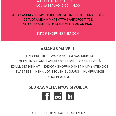
AUKIOLOAJAT: 10.00 - 16.00
LOUNASTAUKO 13.00 - 14.00
ASIAKASPALVELUMME PUHELIMITSE ON SULJETTUNA 29.6.–
27.7. OTA MEIHIN YHTEYTTÄ SÄHKÖPOSTITSE
NIIN AUTAMME SINUA MAHDOLLISIMMAN PIAN.
INFO@SHOPPING4NET.COM
ASIAKASPALVELU
OMA PROFIILI
KYSYMYKSIÄ & VASTAUKSIA
OLEN UNOHTANUT ASIAKASTIETONI
OTA YHTEYTTÄ
EDULLISET HINNAT
EHDOT - SHOPPING4NETIN MYYNTIEHDOT
EVÄSTEET
HENKILÖTIETOJEN SUOJAUS
KUMPPANIKSI
SHOPPING4NET
SEURAA MEITÄ MYÖS SIVUILLA
© 2026 SHOPPING4NET
•
SITEMAP