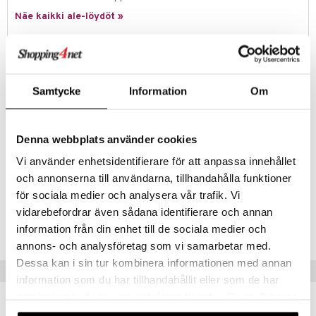
Näe kaikki ale-löydöt »
.L.
mmi Lehmä
Tuotetieto
le
Maaginen vesimaalauskirja, jota voit käyttää uudelleen ja uudelleen!
Samtycke
Information
Om
Täytä kynä vedellä ja väritä joku kierreehtiön sivuista. Värit ja
umi
jännittävät aarrejahtiaiheet ilmestyvät esiin! Veden kuivuttua tulee
kuvasta taas valkoinen ja sen voi värittää aina uudelleen. Mainio
le
matkalle mukaan!
Denna webbplats använder cookies
 Patrol
Muuta
Vi använder enhetsidentifierare för att anpassa innehållet
pi Pitkätossu
3 v+
och annonserna till användarna, tillhandahålla funktioner
sa Possu
för sociala medier och analysera vår trafik. Vi
Tuotenumero
vidarebefordrar även sådana identifierare och annan
 MASKS
TGA12-1-XX
information från din enhet till de sociala medier och
kemon
annons- och analysföretag som vi samarbetar med.
Dessa kan i sin tur kombinera informationen med annan
ållan
Vinkkejä sinulle
information som du har tillhandahållit eller som de har
er Mario
samlat in när du har använt deras tjänster. Du godkänner
ru & Pesonen
våra cookies vid fortsatt användande av vår webbplats.