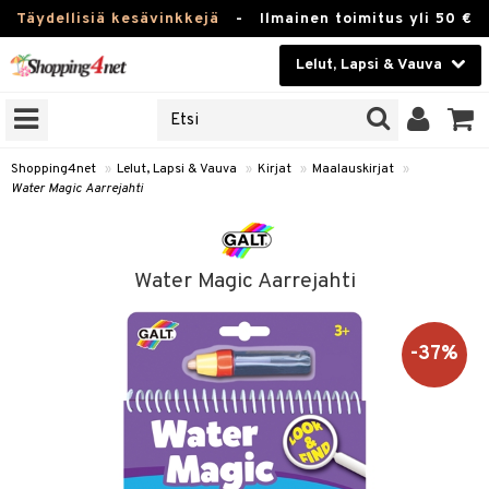
Täydellisiä kesävinkkejä
-
Ilmainen toimitus yli 50 €
Lelut, Lapsi & Vauva
ERKKEJÄ
Kauneudenhoito
JAT
UOTTEITA
Piilolinssit
Shopping4net
»
Lelut, Lapsi & Vauva
»
Kirjat
»
Maalauskirjat
»
Water Magic Aarrejahti
Luontaistuotteet
u
Apteekki
lumateriaalit
Water Magic Aarrejahti
lusetti
lukirjat
Fitness
skirjat
Koti & Sisustus
-37%
rvikkeet
rjat
Lelut, Lapsi & Vauva
luvaha
atteet
Tuotemerkkejä
ja maalaa
pi
t
Kampanjat
gingsit
ut
atteet & Sukat
lelut