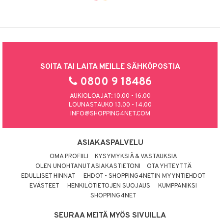
SOITA TAI LAITA MEILLE SÄHKÖPOSTIA
0800 9 18486
AUKIOLOAJAT: 10.00 - 16.00
LOUNASTAUKO 13.00 - 14.00
INFO@SHOPPING4NET.COM
ASIAKASPALVELU
OMA PROFIILI
KYSYMYKSIÄ & VASTAUKSIA
OLEN UNOHTANUT ASIAKASTIETONI
OTA YHTEYTTÄ
EDULLISET HINNAT
EHDOT - SHOPPING4NETIN MYYNTIEHDOT
EVÄSTEET
HENKILÖTIETOJEN SUOJAUS
KUMPPANIKSI
SHOPPING4NET
SEURAA MEITÄ MYÖS SIVUILLA