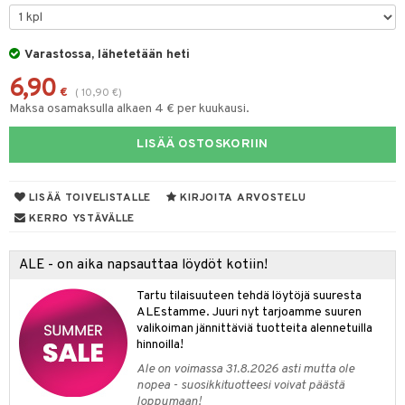
ohjattavat
keet
O Disney Princess
py Friends
pi Pitkätossu Huvikumpu
ten Huonekalut
badabado
ten aterimet
inkolasit
a & Palikat
ta
Varastossa, lähetetään heti
GO DUPLO
.L.
tot
ki
ka- & Säilytyslaatikot
ut ja lakit
O Builder
ysitterit
tuja hahmoja
isuus
6,90
O Friends
gtoys
lytys
tipullot & Tarvikkeet
starvikkeita
omag
uviltti
€
ot
(
10,90
€
)
kit
Maksa osamaksulla alkaen 4 € per kuukausi.
O Minecraft
entarvikkeita
gyn vaatteet
ipullot & Tarvikkeet
ut
gformers
iilit
blarna
taleikit
elut
LISÄÄ OSTOSKORIIN
GO Ninjago
ens Barn
ut
ikat
ulelut & helistimet
tman
oleikit
neuvot
GO Speed Champions
ållan
apussit
kalut
uvajumppa
libompa
opelit
iviteettilelut
LISÄÄ TOIVELISTALLE
KIRJOITA ARVOSTELU
GO Spidey
ffi Love
ney
elyvaunut
KERRO YSTÄVÄLLE
O Super Heroes
mintahahmot
ney Prinsessat
ettävät lelut
ALE - on aika napsauttaa löydöt kotiin!
ic
eli
Tartu tilaisuuteen tehdä löytöjä suuresta
zen
ALEstamme. Juuri nyt tarjoamme suuren
valikoiman jännittäviä tuotteita alennetuilla
mähäkkimies
hinnoilla!
Ale on voimassa 31.8.2026 asti mutta ole
ry Potter
nopea - suosikkituotteesi voivat päästä
loppumaan!
lo Kitty