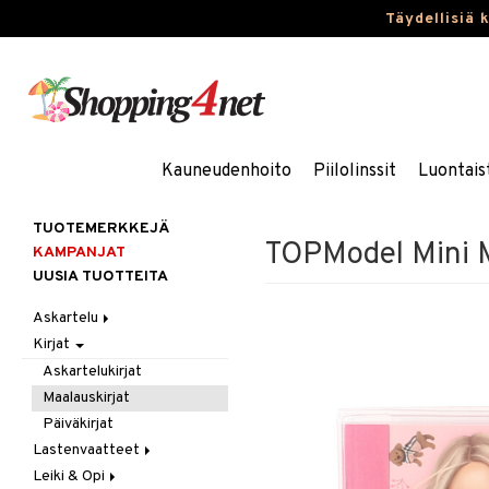
Täydellisiä 
Kauneudenhoito
Piilolinssit
Luontais
TUOTEMERKKEJÄ
TOPModel Mini M
KAMPANJAT
UUSIA TUOTTEITA
Askartelu
Kirjat
Askartelumateriaalit
Askartelusetti
Askartelukirjat
Helmet
Maalauskirjat
Koulutarvikkeet
Päiväkirjat
Muovailuvaha
Lastenvaatteet
Piirrä ja maalaa
Leiki & Opi
Alaosat