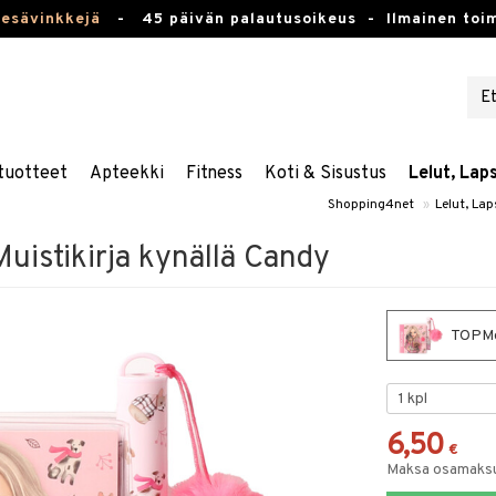
kesävinkkejä
-
45 päivän palautusoikeus -
Ilmainen toim
tuotteet
Apteekki
Fitness
Koti & Sisustus
Lelut, Lap
Shopping4net
»
Lelut, Lap
uistikirja kynällä Candy
TOPMod
6,50
€
Maksa osamaksul