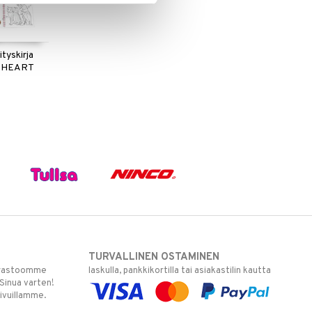
tyskirja
LEOHEART
TURVALLINEN OSTAMINEN
varastoomme
laskulla, pankkikortilla tai asiakastilin kautta
 Sinua varten!
sivuillamme.