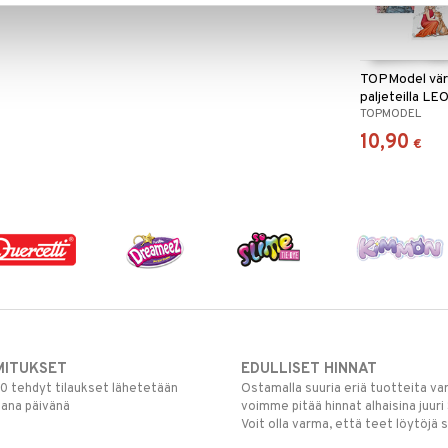
TOPModel väri
paljeteilla 
TOPMODEL
10,90
€
MITUKSET
EDULLISET HINNAT
00 tehdyt tilaukset lähetetään
Ostamalla suuria eriä tuotteita 
mana päivänä
voimme pitää hinnat alhaisina juuri
Voit olla varma, että teet löytöjä 