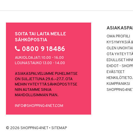
ASIAKASPA
SOITA TAI LAITA MEILLE
OMA PROFIILI
SÄHKÖPOSTIA
KYSYMYKSIÄ &
0800 9 18486
OLEN UNOHTAN
OTA YHTEYTT
AUKIOLOAJAT: 10.00 - 16.00
EDULLISET HI
LOUNASTAUKO 13.00 - 14.00
EHDOT - SHOP
EVÄSTEET
ASIAKASPALVELUMME PUHELIMITSE
HENKILÖTIETO
ON SULJETTUNA 29.6.–27.7. OTA
KUMPPANIKSI
MEIHIN YHTEYTTÄ SÄHKÖPOSTITSE
NIIN AUTAMME SINUA
SHOPPING4NE
MAHDOLLISIMMAN PIAN.
INFO@SHOPPING4NET.COM
© 2026 SHOPPING4NET
•
SITEMAP