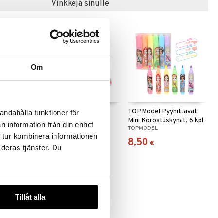
Vinkkejä sinulle
Om
enaali
TOPModel Mini
TOPModel Pyyhittävät
andahålla funktioner för
RIENDS
Muistikirja FUR-EVER
Mini Korostuskynät, 6 kpl
n information från din enhet
TOPMODEL
TOPMODEL
FRIENDS
 tur kombinera informationen
6,50
8,50
€
€
 deras tjänster. Du
Tillåt alla