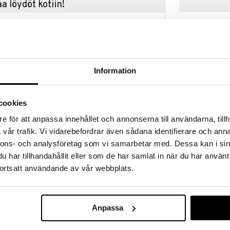
a löydöt kotiin!
isuuteen tehdä löytöjä suuresta ALEstamme. Juuri
mme suuren valikoiman jännittäviä tuotteita
a hinnoilla!
massa 31.8.2026 asti mutta ole nopea -
otteesi voivat päästä loppumaan!
Information
i ale-löydöt »
cookies
TOPModel 3-p
e för att anpassa innehållet och annonserna till användarna, tillh
llä pehmeällä pompomhärällä TOPModel Fur Ever
FUR-EVER F
vår trafik. Vi vidarebefordrar även sådana identifierare och anna
odel Candy kannessa ja Hayden kynän kuvana,
TOPMODEL
soilla.
nnons- och analysföretag som vi samarbetar med. Dessa kan i sin
49,90
€
inen pitää laukussa kaikkia ajatuksia ja tärkeitä
har tillhandahållit eller som de har samlat in när du har använt
muistaa kirjoittaa muistiin.
ortsatt användande av vår webbplats.
Anpassa