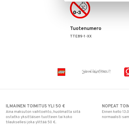
Skrållan
Super Mario
Viiru & Pesonen
Tuotenumero
TTE89-1-XX
ILMAINEN TOIMITUS YLI 50 €
NOPEAT TOI
Aina maksuton vaihtoehto, huolimatta siitä
Ennen kello 13.
ostatko yksittäisen tuotteen tai koko
normaalisti sa
tilauksellesi joka ylittää 50 €.