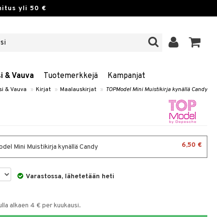
itus yli 50 €
si & Vauva
Tuotemerkkejä
Kampanjat
si & Vauva
»
Kirjat
»
Maalauskirjat
»
TOPModel Mini Muistikirja kynällä Candy
6,50 €
el Mini Muistikirja kynällä Candy
Varastossa, lähetetään heti
la alkaen 4 € per kuukausi.