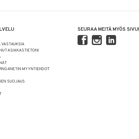
LVELU
SEURAA MEITÄ MYÖS SIVU
 VASTAUKSIA
UT ASIAKASTIETONI
Ä
NNAT
PING4NETIN MYYNTIEHDOT
JEN SUOJAUS
T