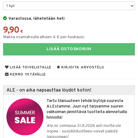
ohjattavat
keet
O Disney Princess
py Friends
pi Pitkätossu Huvikumpu
ten Huonekalut
badabado
ten aterimet
inkolasit
a & Palikat
ta
Varastossa, lähetetään heti
GO DUPLO
.L.
tot
ki
ka- & Säilytyslaatikot
ut ja lakit
O Builder
ysitterit
tuja hahmoja
isuus
9,90
O Friends
gtoys
lytys
tipullot & Tarvikkeet
starvikkeita
omag
uviltti
€
ot
kit
Maksa osamaksulla alkaen 4 € per kuukausi.
O Minecraft
entarvikkeita
gyn vaatteet
ipullot & Tarvikkeet
ut
gformers
iilit
blarna
taleikit
elut
LISÄÄ OSTOSKORIIN
GO Ninjago
ens Barn
ut
ikat
ulelut & helistimet
tman
oleikit
neuvot
GO Speed Champions
ållan
apussit
kalut
uvajumppa
libompa
opelit
iviteettilelut
LISÄÄ TOIVELISTALLE
KIRJOITA ARVOSTELU
GO Spidey
ffi Love
ney
elyvaunut
KERRO YSTÄVÄLLE
O Super Heroes
mintahahmot
ney Prinsessat
ettävät lelut
ALE - on aika napsauttaa löydöt kotiin!
ic
eli
Tartu tilaisuuteen tehdä löytöjä suuresta
zen
ALEstamme. Juuri nyt tarjoamme suuren
valikoiman jännittäviä tuotteita alennetuilla
mähäkkimies
hinnoilla!
Ale on voimassa 31.8.2026 asti mutta ole
ry Potter
nopea - suosikkituotteesi voivat päästä
loppumaan!
lo Kitty