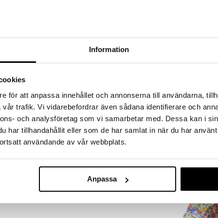
a löydöt kotiin!
isuuteen tehdä löytöjä suuresta ALEstamme. Juuri
mme suuren valikoiman jännittäviä tuotteita
a hinnoilla!
Information
massa 31.8.2026 asti mutta ole nopea -
otteesi voivat päästä loppumaan!
i ale-löydöt »
cookies
e för att anpassa innehållet och annonserna till användarna, tillh
vår trafik. Vi vidarebefordrar även sådana identifierare och anna
Babblarna Wat
lmassa! Täydellinen askartelu, joka pitää lapset
nnons- och analysföretag som vi samarbetar med. Dessa kan i sin
sarja, 4 kuvaa
 uudelleen ja uudelleen, sillä tarrat ovat irrotettavia.
BABBLARNA
har tillhandahållit eller som de har samlat in när du har använt
vat tarrat.
6,50
ortsatt användande av vår webbplats.
€
Anpassa