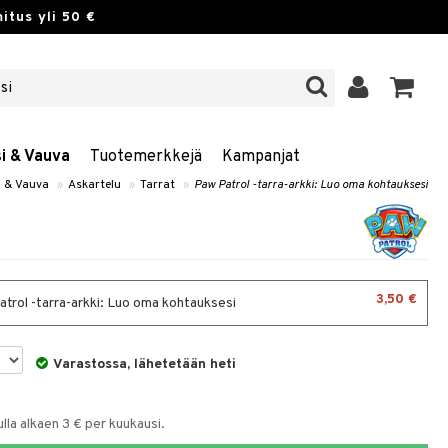
itus yli 50 €
si & Vauva
Tuotemerkkejä
Kampanjat
i & Vauva
»
Askartelu
»
Tarrat
»
Paw Patrol -tarra-arkki: Luo oma kohtauksesi
3,50 €
trol -tarra-arkki: Luo oma kohtauksesi
Varastossa, lähetetään heti
la alkaen 3 € per kuukausi.