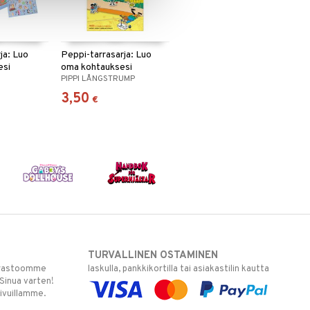
ja: Luo
Peppi-tarrasarja: Luo
esi
oma kohtauksesi
PIPPI LÅNGSTRUMP
3,50
€
TURVALLINEN OSTAMINEN
varastoomme
laskulla, pankkikortilla tai asiakastilin kautta
 Sinua varten!
sivuillamme.