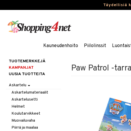
Täydellisiä 
Kauneudenhoito
Piilolinssit
Luontais
TUOTEMERKKEJÄ
Paw Patrol -tarr
KAMPANJAT
UUSIA TUOTTEITA
Askartelu
Askartelumateriaalit
Askartelusetti
Helmet
Koulutarvikkeet
Muovailuvaha
Piirrä ja maalaa