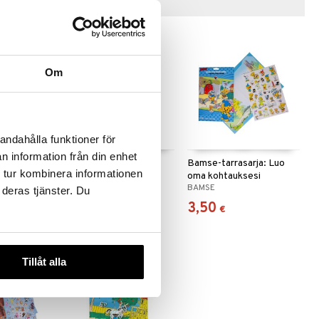
Vinkkejä sinulle
Om
andahålla funktioner för
n information från din enhet
er Magic -
Bamse Water Magic -
Bamse-tarrasarja: Luo
 tur kombinera informationen
sarja, 4 kuvaa
oma kohtauksesi
BAMSE
BAMSE
 deras tjänster. Du
6,50
3,50
€
€
Tillåt alla