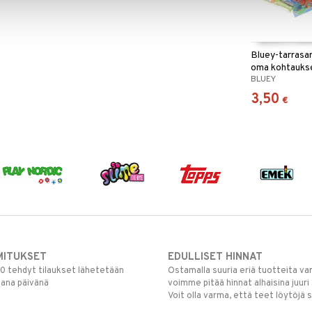
Bluey-tarrasar
oma kohtauks
BLUEY
3,50
€
MITUKSET
EDULLISET HINNAT
00 tehdyt tilaukset lähetetään
Ostamalla suuria eriä tuotteita 
mana päivänä
voimme pitää hinnat alhaisina juuri
Voit olla varma, että teet löytöjä 