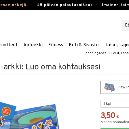
kesävinkkejä
-
45 päivän palautusoikeus -
Ilmainen toim
tuotteet
Apteekki
Fitness
Koti & Sisustus
Lelut, Lap
Shopping4net
»
Lelut, Laps
a-arkki: Luo oma kohtauksesi
Paw Pa
3,50
€
Maksa osamaksul