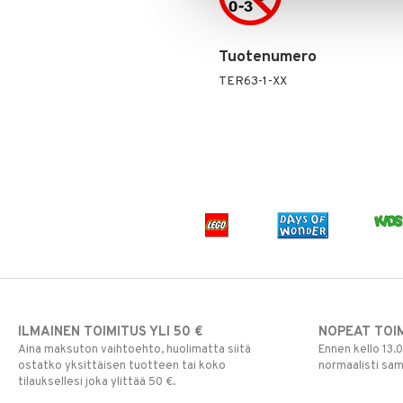
Paw Patrol
Peppi Pitkätossu
Tuotenumero
Pipsa Possu
TER63-1-XX
PJ MASKS
Pokemon
Skrållan
Super Mario
Viiru & Pesonen
ILMAINEN TOIMITUS YLI 50 €
NOPEAT TOI
Aina maksuton vaihtoehto, huolimatta siitä
Ennen kello 13.
ostatko yksittäisen tuotteen tai koko
normaalisti sa
tilauksellesi joka ylittää 50 €.