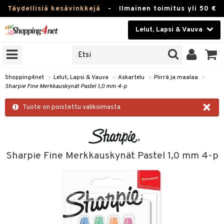
Täydellisiä kesävinkkejä
-
Ilmainen toimitus yli 50 €
Lelut, Lapsi & Vauva
ERKKEJÄ
Kauneudenhoito
JAT
UOTTEITA
Piilolinssit
Shopping4net
»
Lelut, Lapsi & Vauva
»
Askartelu
»
Piirrä ja maalaa
»
Sharpie Fine Merkkauskynät Pastel 1,0 mm 4-p
Luontaistuotteet
u
×
Tuote on poistettu valikoimasta
Apteekki
lumateriaalit
lusetti
Fitness
Koti & Sisustus
Sharpie Fine Merkkauskynät Pastel 1,0 mm 4-p
rvikkeet
Lelut, Lapsi & Vauva
luvaha
Tuotemerkkejä
ja maalaa
Kampanjat