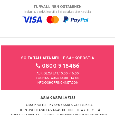
TURVALLINEN OSTAMINEN
laskulla, pankkikortilla tai asiakastilin kautta
SOITA TAI LAITA MEILLE SÄHKÖPOSTIA
0800 9 18486
AUKIOLOAJAT: 10.00 - 16.00
LOUNASTAUKO 13.00 - 14.00
INFO@SHOPPING4NET.COM
ASIAKASPALVELU
OMA PROFIILI
KYSYMYKSIÄ & VASTAUKSIA
OLEN UNOHTANUT ASIAKASTIETONI
OTA YHTEYTTÄ