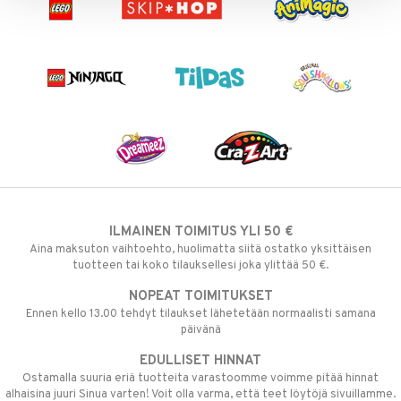
 MASKS
kemon
ållan
er Mario
ru & Pesonen
ILMAINEN TOIMITUS YLI 50 €
Aina maksuton vaihtoehto, huolimatta siitä ostatko yksittäisen
tuotteen tai koko tilauksellesi joka ylittää 50 €.
NOPEAT TOIMITUKSET
Ennen kello 13.00 tehdyt tilaukset lähetetään normaalisti samana
päivänä
EDULLISET HINNAT
Ostamalla suuria eriä tuotteita varastoomme voimme pitää hinnat
alhaisina juuri Sinua varten! Voit olla varma, että teet löytöjä sivuillamme.