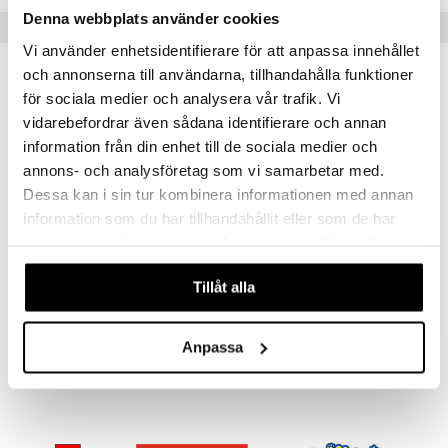
ney Prinsessat
ettävät lelut
Denna webbplats använder cookies
Vinkkejä sinulle
ic
eli
Vi använder enhetsidentifierare för att anpassa innehållet
zen
och annonserna till användarna, tillhandahålla funktioner
för sociala medier och analysera vår trafik. Vi
mähäkkimies
vidarebefordrar även sådana identifierare och annan
ry Potter
information från din enhet till de sociala medier och
annons- och analysföretag som vi samarbetar med.
lo Kitty
Dessa kan i sin tur kombinera informationen med annan
.L.
information som du har tillhandahållit eller som de har
mmi Lehmä
samlat in när du har använt deras tjänster. Du godkänner
våra cookies vid fortsatt användande av vår webbplats.
le
Sharpie Fine Merkkauskynät Basic 1,0 mm 4-p
Tillåt alla
SHARPIE
umi
9,90
€
le
Anpassa
 Patrol
pi Pitkätossu
sa Possu