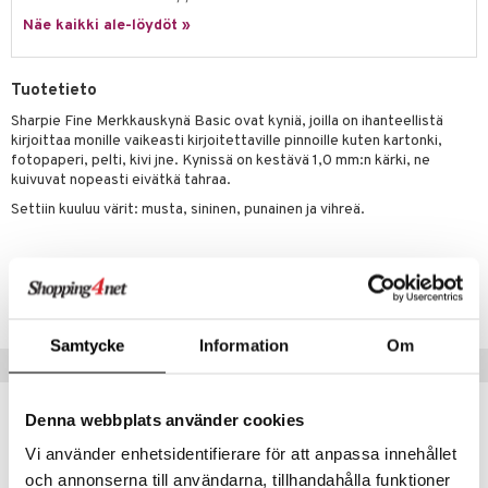
ney Prinsessat
ettävät lelut
Näe kaikki ale-löydöt »
ic
eli
zen
Tuotetieto
mähäkkimies
Sharpie Fine Merkkauskynä Basic ovat kyniä, joilla on ihanteellistä
kirjoittaa monille vaikeasti kirjoitettaville pinnoille kuten kartonki,
ry Potter
fotopaperi, pelti, kivi jne. Kynissä on kestävä 1,0 mm:n kärki, ne
kuivuvat nopeasti eivätkä tahraa.
lo Kitty
Settiin kuuluu värit: musta, sininen, punainen ja vihreä.
.L.
mmi Lehmä
Tuotenumero
TSB04-1-XX
le
umi
Samtycke
Information
Om
Suositut tuotteet
le
 Patrol
Denna webbplats använder cookies
uutuus
pi Pitkätossu
Vi använder enhetsidentifierare för att anpassa innehållet
och annonserna till användarna, tillhandahålla funktioner
sa Possu