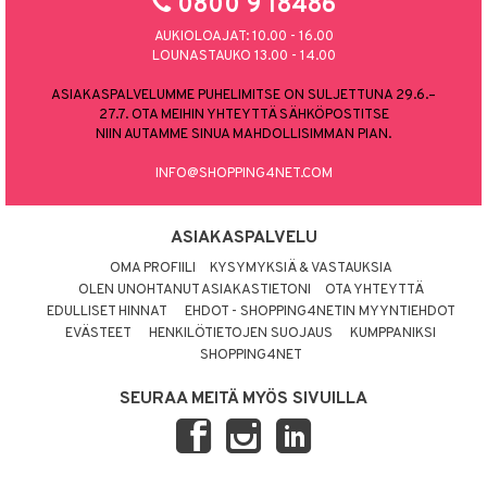
0800 9 18486
AUKIOLOAJAT: 10.00 - 16.00
LOUNASTAUKO 13.00 - 14.00
ASIAKASPALVELUMME PUHELIMITSE ON SULJETTUNA 29.6.–
27.7. OTA MEIHIN YHTEYTTÄ SÄHKÖPOSTITSE
NIIN AUTAMME SINUA MAHDOLLISIMMAN PIAN.
INFO@SHOPPING4NET.COM
ASIAKASPALVELU
OMA PROFIILI
KYSYMYKSIÄ & VASTAUKSIA
OLEN UNOHTANUT ASIAKASTIETONI
OTA YHTEYTTÄ
EDULLISET HINNAT
EHDOT - SHOPPING4NETIN MYYNTIEHDOT
EVÄSTEET
HENKILÖTIETOJEN SUOJAUS
KUMPPANIKSI
SHOPPING4NET
SEURAA MEITÄ MYÖS SIVUILLA