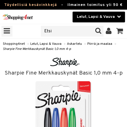
Täydellisiä kesävinkkejä
-
Ilmainen toimitus yli 50 €
Lelut, Lapsi & Vauva
ERKKEJÄ
Kauneudenhoito
JAT
UOTTEITA
Piilolinssit
Shopping4net
»
Lelut, Lapsi & Vauva
»
Askartelu
»
Piirrä ja maalaa
»
Sharpie Fine Merkkauskynät Basic 1,0 mm 4-p
Luontaistuotteet
u
Apteekki
lumateriaalit
Sharpie Fine Merkkauskynät Basic 1,0 mm 4-p
lusetti
Fitness
Koti & Sisustus
rvikkeet
Lelut, Lapsi & Vauva
luvaha
Tuotemerkkejä
ja maalaa
Kampanjat