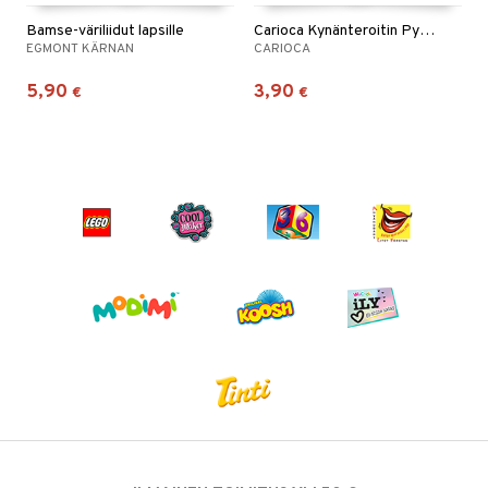
Bamse-väriliidut lapsille
Carioca Kynänteroitin Pyyhekumin kera
EGMONT KÄRNAN
CARIOCA
5,90
3,90
€
€