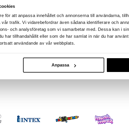
massa 31.8.2026 asti mutta ole nopea -
otteesi voivat päästä loppumaan!
cookies
i ale-löydöt »
e för att anpassa innehållet och annonserna till användarna, tillh
vår trafik. Vi vidarebefordrar även sådana identifierare och anna
nnons- och analysföretag som vi samarbetar med. Dessa kan i sin
Egmont Kärna
har tillhandahållit eller som de har samlat in när du har använt
essä eri värissä. Täydellinen maalaamiseen tai
Piirustusvihko
ortsatt användande av vår webbplats.
EGMONT KÄRN
6,90
€
Anpassa