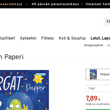
kesävinkkejä
-
45 päivän palautusoikeus -
Ilmainen toim
tuotteet
Apteekki
Fitness
Koti & Sisustus
Lelut, Lap
Shopping4net
»
L
n Paperi
Ritpack
7,89
€
Maksa osamaksul