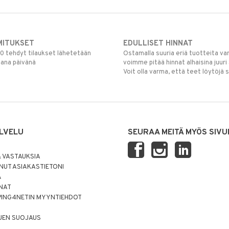
MITUKSET
EDULLISET HINNAT
00 tehdyt tilaukset lähetetään
Ostamalla suuria eriä tuotteita 
mana päivänä
voimme pitää hinnat alhaisina juuri
Voit olla varma, että teet löytöjä 
LVELU
SEURAA MEITÄ MYÖS SIVU
 VASTAUKSIA
UT ASIAKASTIETONI
Ä
NNAT
PING4NETIN MYYNTIEHDOT
JEN SUOJAUS