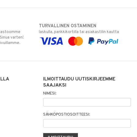
TURVALLINEN OSTAMINEN
varastoomme
laskulla, pankkikortilla tai asiakastilin kautta
 Sinua varten!
sivuillamme.
ILLA
ILMOITTAUDU UUTISKIRJEEMME
SAAJAKSI
NIMESI:
SÄHKÖPOSTIOSOITTEESI: