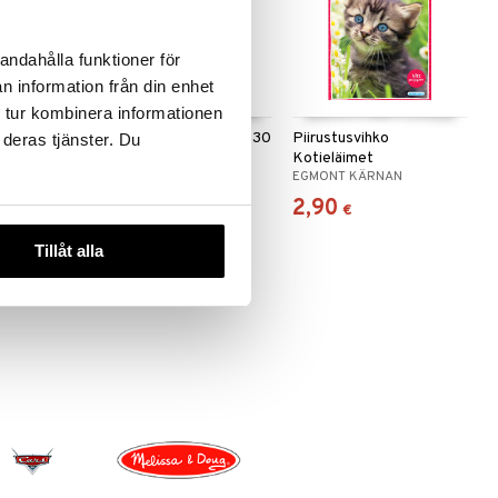
andahålla funktioner för
n information från din enhet
 tur kombinera informationen
n
Piirustuslehtiö Bamse 30
Piirustusvihko
 deras tjänster. Du
arkkia
Kotieläimet
AN
EGMONT KÄRNAN
EGMONT KÄRNAN
3,90
2,90
€
€
Tillåt alla