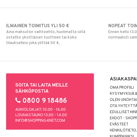
Paw Patrol
Peppi Pitkätossu
Pipsa Possu
ILMAINEN TOIMITUS YLI 50 €
NOPEAT TOI
PJ MASKS
Aina maksuton vaihtoehto, huolimatta siitä
Ennen kello 13.
Pokemon
ostatko yksittäisen tuotteen tai koko
normaalisti sa
tilauksellesi joka ylittää 50 €.
Skrållan
Super Mario
Viiru & Pesonen
ASIAKASPA
SOITA TAI LAITA MEILLE
OMA PROFIILI
SÄHKÖPOSTIA
KYSYMYKSIÄ &
0800 9 18486
OLEN UNOHTAN
OTA YHTEYTT
AUKIOLOAJAT: 10.00 - 16.00
EDULLISET HI
LOUNASTAUKO 13.00 - 14.00
EHDOT - SHOP
INFO@SHOPPING4NET.COM
EVÄSTEET
HENKILÖTIETO
KUMPPANIKSI