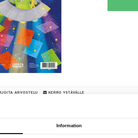
RJOITA ARVOSTELU
KERRO YSTÄVÄLLE
a löydöt kotiin!
isuuteen tehdä löytöjä suuresta ALEstamme. Juuri
mme suuren valikoiman jännittäviä tuotteita
Information
a hinnoilla!