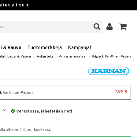
itus yli 50 €
si & Vauva
Tuotemerkkejä
Kampanjat
elut, Lapsi & Vauva
»
Askartelu
»
Piirrä ja maalaa
»
Ritpack Värillinen Paperi
7,89 €
 Värillinen Paperi
Varastossa, lähetetään heti
la alkaen 4 € per kuukausi.