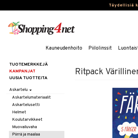
Täydellisiä 
Kauneudenhoito
Piilolinssit
Luontais
TUOTEMERKKEJÄ
Ritpack Värilline
KAMPANJAT
UUSIA TUOTTEITA
Askartelu
Askartelumateriaalit
Askartelusetti
Helmet
Koulutarvikkeet
Muovailuvaha
Piirrä ja maalaa