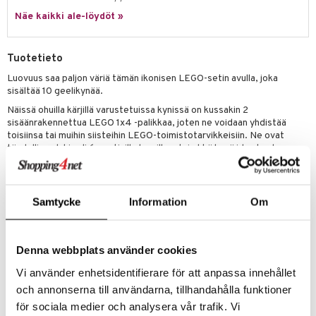
ney Prinsessat
ettävät lelut
Näe kaikki ale-löydöt »
ic
eli
zen
Tuotetieto
mähäkkimies
Luovuus saa paljon väriä tämän ikonisen LEGO-setin avulla, joka
sisältää 10 geelikynää.
ry Potter
Näissä ohuilla kärjillä varustetuissa kynissä on kussakin 2
lo Kitty
sisäänrakennettua LEGO 1x4 -palikkaa, joten ne voidaan yhdistää
toisiinsa tai muihin siisteihin LEGO-toimistotarvikkeisiin. Ne ovat
.L.
täydellinen lahja yli 6-vuotiaille lapsille – tai ehkä hyvä idea koulun
aloitukseen.
mmi Lehmä
Kynät ovat loistavia kirjoittamiseen ja piirtämiseen, ja LEGO-fanit,
le
jotka eivät vain saa tarpeekseen rakentamisesta, rakastavat tehdä
Samtycke
Information
Om
niistä persoonallisia lisäämällä omia palikoitaan ja minihahmojaan!
umi
Sisältää 10 täytettävää geelikynää eri väreissä – violetti, punainen,
le
Denna webbplats använder cookies
oranssi, keltainen, vihreä, tummanvihreä, taivaansininen, sininen,
laventeli ja musta – rajattomaan luovuuteen.
 Patrol
Vi använder enhetsidentifierare för att anpassa innehållet
Jokaisessa kynässä on 0,7 mm kärki, irrotettava korkki ja 2
och annonserna till användarna, tillhandahålla funktioner
pi Pitkätossu
sisäänrakennettua LEGO 1x4 -palikkaa henkilökohtaiseen
för sociala medier och analysera vår trafik. Vi
mukauttamiseen. Kyniä voidaan yhdistää toisiinsa tai muihin LEGO-
sa Possu