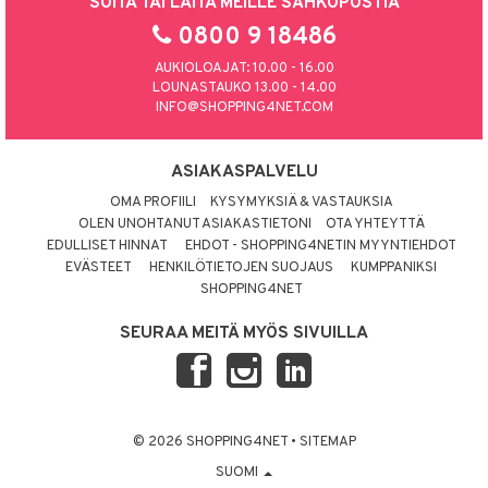
SOITA TAI LAITA MEILLE SÄHKÖPOSTIA
0800 9 18486
AUKIOLOAJAT: 10.00 - 16.00
LOUNASTAUKO 13.00 - 14.00
INFO@SHOPPING4NET.COM
ASIAKASPALVELU
OMA PROFIILI
KYSYMYKSIÄ & VASTAUKSIA
OLEN UNOHTANUT ASIAKASTIETONI
OTA YHTEYTTÄ
EDULLISET HINNAT
EHDOT - SHOPPING4NETIN MYYNTIEHDOT
EVÄSTEET
HENKILÖTIETOJEN SUOJAUS
KUMPPANIKSI
SHOPPING4NET
SEURAA MEITÄ MYÖS SIVUILLA
© 2026 SHOPPING4NET
•
SITEMAP
SUOMI