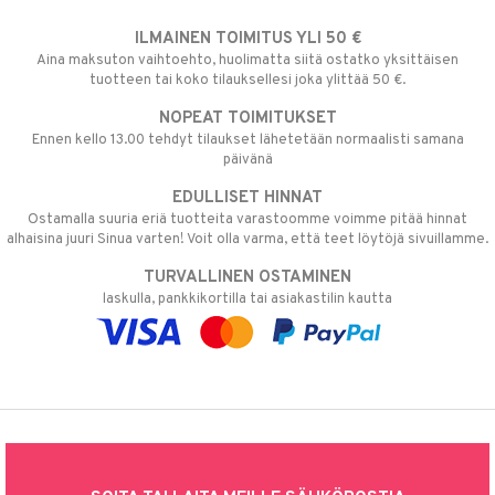
ILMAINEN TOIMITUS YLI 50 €
Aina maksuton vaihtoehto, huolimatta siitä ostatko yksittäisen
tuotteen tai koko tilauksellesi joka ylittää 50 €.
NOPEAT TOIMITUKSET
Ennen kello 13.00 tehdyt tilaukset lähetetään normaalisti samana
päivänä
EDULLISET HINNAT
Ostamalla suuria eriä tuotteita varastoomme voimme pitää hinnat
alhaisina juuri Sinua varten! Voit olla varma, että teet löytöjä sivuillamme.
TURVALLINEN OSTAMINEN
laskulla, pankkikortilla tai asiakastilin kautta