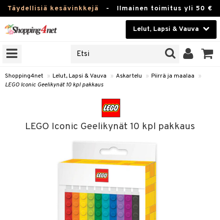
Täydellisiä kesävinkkejä
-
Ilmainen toimitus yli 50 €
Lelut, Lapsi & Vauva
ERKKEJÄ
Kauneudenhoito
JAT
UOTTEITA
Piilolinssit
Shopping4net
»
Lelut, Lapsi & Vauva
»
Askartelu
»
Piirrä ja maalaa
»
LEGO Iconic Geelikynät 10 kpl pakkaus
Luontaistuotteet
u
Apteekki
lumateriaalit
LEGO Iconic Geelikynät 10 kpl pakkaus
lusetti
Fitness
Koti & Sisustus
rvikkeet
Lelut, Lapsi & Vauva
luvaha
Tuotemerkkejä
ja maalaa
Kampanjat