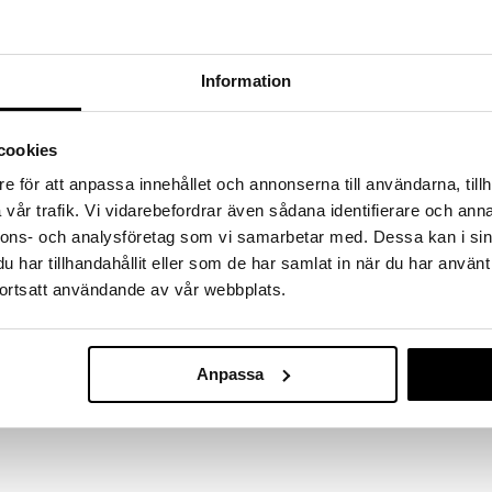
a löydöt kotiin!
isuuteen tehdä löytöjä suuresta ALEstamme. Juuri
mme suuren valikoiman jännittäviä tuotteita
Information
a hinnoilla!
massa 31.8.2026 asti mutta ole nopea -
otteesi voivat päästä loppumaan!
cookies
i ale-löydöt »
e för att anpassa innehållet och annonserna till användarna, tillh
vår trafik. Vi vidarebefordrar även sådana identifierare och anna
nnons- och analysföretag som vi samarbetar med. Dessa kan i sin
iLY Fashion B
ruja missä tahansa iLY Fashion Bandz Jewelery Kit
har tillhandahållit eller som de har samlat in när du har använt
rua uudella rannekorutyökalulla! Tee täydellinen
ortsatt användande av vår webbplats.
WECOOL ILY
ssa!
8,90
€
ekorutyökalu, 50 S-klipsiä, 100 väri- ja
sti seurattavat ohjeet.
Anpassa