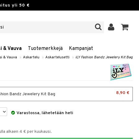
itus yli 50 €
si & Vauva
Tuotemerkkejä
Kampanjat
si & Vauva
»
Askartelu
»
Askartelusetti
»
iLY Fashion Bandz Jewelery Kit Bag
8,90 €
shion Bandz Jewelery Kit Bag
Varastossa, lähetetään heti
la alkaen 4 € per kuukausi.