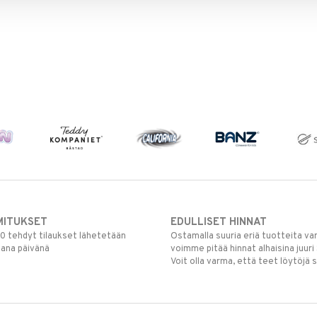
MITUKSET
EDULLISET HINNAT
00 tehdyt tilaukset lähetetään
Ostamalla suuria eriä tuotteita 
mana päivänä
voimme pitää hinnat alhaisina juuri
Voit olla varma, että teet löytöjä 