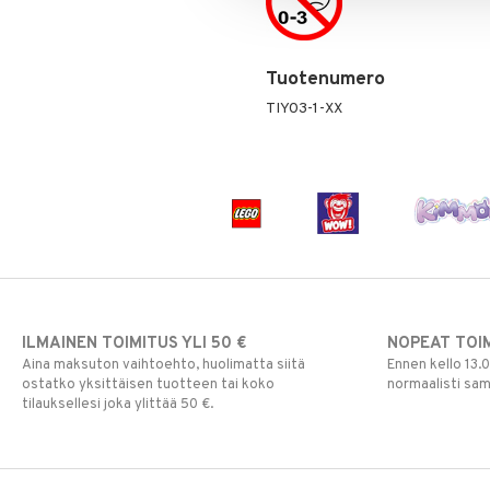
Paw Patrol
Peppi Pitkätossu
Pipsa Possu
Tuotenumero
PJ MASKS
TIY03-1-XX
Pokemon
Skrållan
Super Mario
Viiru & Pesonen
ILMAINEN TOIMITUS YLI 50 €
NOPEAT TOI
Aina maksuton vaihtoehto, huolimatta siitä
Ennen kello 13.
ostatko yksittäisen tuotteen tai koko
normaalisti sa
tilauksellesi joka ylittää 50 €.