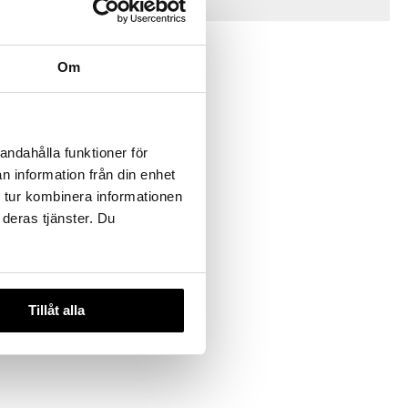
Vinkkejä sinulle
Om
andahålla funktioner för
n information från din enhet
 tur kombinera informationen
andz Go Cup
 deras tjänster. Du
Tillåt alla