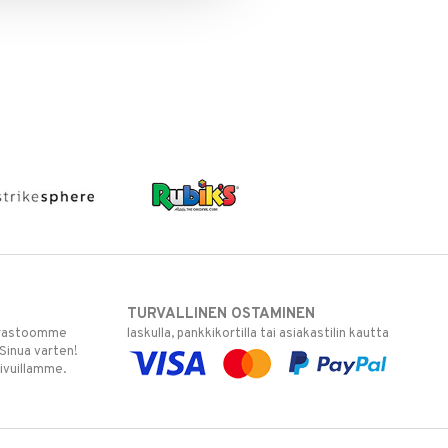
TURVALLINEN OSTAMINEN
varastoomme
laskulla, pankkikortilla tai asiakastilin kautta
 Sinua varten!
sivuillamme.