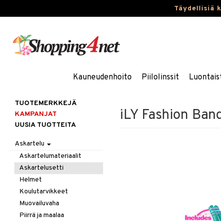
Täydellisiä 
Kauneudenhoito
Piilolinssit
Luontais
TUOTEMERKKEJÄ
iLY Fashion Ban
KAMPANJAT
UUSIA TUOTTEITA
Askartelu
Askartelumateriaalit
Askartelusetti
Helmet
Koulutarvikkeet
Muovailuvaha
Piirrä ja maalaa