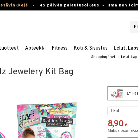
kesävinkkejä
-
45 päivän palautusoikeus -
Ilmainen toim
tuotteet
Apteekki
Fitness
Koti & Sisustus
Lelut, Lap
Shopping4net
»
Lelut, Lap
dz Jewelery Kit Bag
iLY Fa
8,90
€
Maksa osamaksul