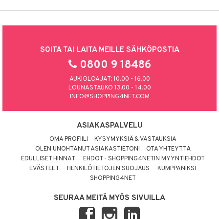
SOITA TAI LAITA MEILLE SÄHKÖPOSTIA
0800 9 18486
AUKIOLOAJAT: 10.00 - 16.00
LOUNASTAUKO 13.00 - 14.00
INFO@SHOPPING4NET.COM
ASIAKASPALVELU
OMA PROFIILI
KYSYMYKSIÄ & VASTAUKSIA
OLEN UNOHTANUT ASIAKASTIETONI
OTA YHTEYTTÄ
EDULLISET HINNAT
EHDOT - SHOPPING4NETIN MYYNTIEHDOT
EVÄSTEET
HENKILÖTIETOJEN SUOJAUS
KUMPPANIKSI
SHOPPING4NET
SEURAA MEITÄ MYÖS SIVUILLA