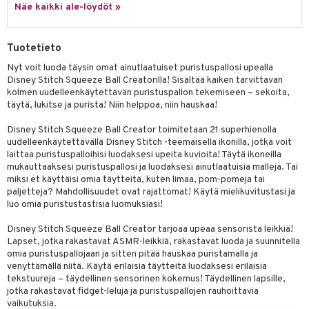
ney Prinsessat
ettävät lelut
Näe kaikki ale-löydöt »
ic
eli
Tuotetieto
zen
Nyt voit luoda täysin omat ainutlaatuiset puristuspallosi upealla
mähäkkimies
Disney Stitch Squeeze Ball Creatorilla! Sisältää kaiken tarvittavan
kolmen uudelleenkäytettävän puristuspallon tekemiseen – sekoita,
ry Potter
täytä, lukitse ja purista! Niin helppoa, niin hauskaa!
lo Kitty
Disney Stitch Squeeze Ball Creator toimitetaan 21 superhienolla
uudelleenkäytettävällä Disney Stitch -teemaisella ikonilla, jotka voit
.L.
laittaa puristuspalloihisi luodaksesi upeita kuvioita! Täytä ikoneilla
mmi Lehmä
mukauttaaksesi puristuspallosi ja luodaksesi ainutlaatuisia malleja. Tai
miksi et käyttäisi omia täytteitä, kuten limaa, pom-pomeja tai
le
paljetteja? Mahdollisuudet ovat rajattomat! Käytä mielikuvitustasi ja
luo omia puristustastisia luomuksiasi!
umi
Disney Stitch Squeeze Ball Creator tarjoaa upeaa sensorista leikkiä!
le
Lapset, jotka rakastavat ASMR-leikkiä, rakastavat luoda ja suunnitella
omia puristuspallojaan ja sitten pitää hauskaa puristamalla ja
 Patrol
venyttämällä niitä. Käytä erilaisia täytteitä luodaksesi erilaisia
tekstuureja – täydellinen sensorinen kokemus! Täydellinen lapsille,
pi Pitkätossu
jotka rakastavat fidget-leluja ja puristuspallojen rauhoittavia
vaikutuksia.
sa Possu