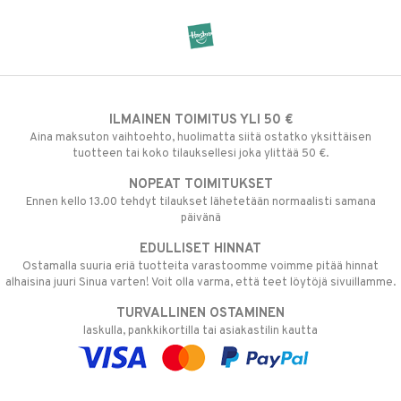
ILMAINEN TOIMITUS YLI 50 €
Aina maksuton vaihtoehto, huolimatta siitä ostatko yksittäisen
tuotteen tai koko tilauksellesi joka ylittää 50 €.
NOPEAT TOIMITUKSET
Ennen kello 13.00 tehdyt tilaukset lähetetään normaalisti samana
päivänä
EDULLISET HINNAT
Ostamalla suuria eriä tuotteita varastoomme voimme pitää hinnat
alhaisina juuri Sinua varten! Voit olla varma, että teet löytöjä sivuillamme.
TURVALLINEN OSTAMINEN
laskulla, pankkikortilla tai asiakastilin kautta