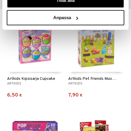
Tillåt alla
Suositut tuotteet
Anpassa
Artkids Kipsisarja Cupcake
Artkids Pet Friends Muovailuvaha muoteilla
ARTKIDS
ARTKIDS
6,50
7,90
€
€