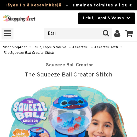
Täydellisiä kesävinkkejä
-
Ilmainen toimitus yli 50 €
Lelut, Lapsi & Vauva
ERKKEJÄ
Kauneudenhoito
JAT
UOTTEITA
Piilolinssit
Shopping4net
»
Lelut, Lapsi & Vauva
»
Askartelu
»
Askartelusetti
»
The Squeeze Ball Creator Stitch
Luontaistuotteet
u
Squeeze Ball Creator
Apteekki
lumateriaalit
The Squeeze Ball Creator Stitch
elusetti
Fitness
Koti & Sisustus
rvikkeet
Lelut, Lapsi & Vauva
luvaha
Tuotemerkkejä
ja maalaa
Kampanjat