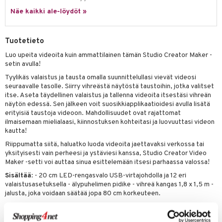
ney Prinsessat
ettävät lelut
Näe kaikki ale-löydöt »
ic
eli
zen
Tuotetieto
mähäkkimies
Luo upeita videoita kuin ammattilainen tämän Studio Creator Maker -
setin avulla!
ry Potter
Tyylikäs valaistus ja tausta omalla suunnittelullasi vievät videosi
lo Kitty
seuraavalle tasolle. Siirry vihreästä näytöstä taustoihin, jotka valitset
itse. Aseta täydellinen valaistus ja tallenna videoita itsestäsi vihreän
.L.
näytön edessä. Sen jälkeen voit suosikkiapplikaatioidesi avulla lisätä
erityisiä taustoja videoon. Mahdollisuudet ovat rajattomat
mmi Lehmä
ilmaisemaan mielialaasi, kiinnostuksen kohteitasi ja luovuuttasi videon
kautta!
le
Riippumatta siitä, haluatko luoda videoita jaettavaksi verkossa tai
umi
yksityisesti vain perheesi ja ystäviesi kanssa, Studio Creator Video
Maker -setti voi auttaa sinua esittelemään itsesi parhaassa valossa!
le
Sisältää
: - 20 cm LED-rengasvalo USB-virtajohdolla ja 12 eri
valaistusasetuksella - älypuhelimen pidike - vihreä kangas 1,8 x 1,5 m -
 Patrol
jalusta, joka voidaan säätää jopa 80 cm korkeuteen.
pi Pitkätossu
Muuta
sa Possu