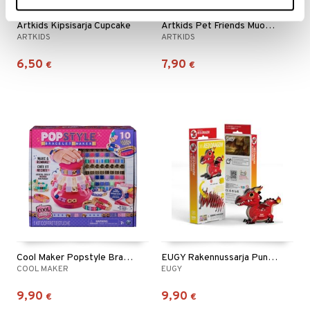
Artkids Kipsisarja Cupcake
Artkids Pet Friends Muovailuvaha muoteilla
ARTKIDS
ARTKIDS
6,50
7,90
€
€
Cool Maker Popstyle Bracelet Maker
EUGY Rakennussarja Punainen Lohikäärme
COOL MAKER
EUGY
9,90
9,90
€
€