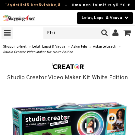
Täydellisiä kesävinkkejä
-
Ilmainen toimitus yli 50 €
Lelut, Lapsi & Vauva
ERKKEJÄ
Kauneudenhoito
JAT
UOTTEITA
Piilolinssit
Shopping4net
»
Lelut, Lapsi & Vauva
»
Askartelu
»
Askartelusetti
»
Studio Creator Video Maker Kit White Edition
Luontaistuotteet
u
Apteekki
lumateriaalit
Studio Creator Video Maker Kit White Edition
elusetti
Fitness
Koti & Sisustus
rvikkeet
Lelut, Lapsi & Vauva
luvaha
Tuotemerkkejä
ja maalaa
Kampanjat