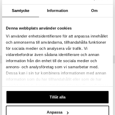
8 vuotta+
 MASKS
Samtycke
Information
Om
kemon
ållan
Denna webbplats använder cookies
er Mario
Vi använder enhetsidentifierare för att anpassa innehållet
Tuotenumero
och annonserna till användarna, tillhandahålla funktioner
ru & Pesonen
TSO20-1-XX
för sociala medier och analysera vår trafik. Vi
vidarebefordrar även sådana identifierare och annan
Suositut tuotteet
information från din enhet till de sociala medier och
annons- och analysföretag som vi samarbetar med.
Dessa kan i sin tur kombinera informationen med annan
information som du har tillhandahållit eller som de har
samlat in när du har använt deras tjänster. Du godkänner
våra cookies vid fortsatt användande av vår webbplats.
Tillåt alla
Anpassa