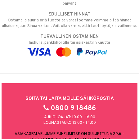
päivänä
EDULLISET HINNAT
Ostamalla suuria eriä tuotteita varastoomme voimme pitää hinnat
alhaisina juuri Sinua varten! Voit olla varma, että teet löytöjä sivuillamme.
TURVALLINEN OSTAMINEN
laskulla, pankkikortilla tai asiakastilin kautta
SOITA TAI LAITA MEILLE SÄHKÖPOSTIA
0800 9 18486
AUKIOLOAJAT: 10.00 - 16.00
LOUNASTAUKO 13.00 - 14.00
ASIAKASPALVELUMME PUHELIMITSE ON SULJETTUNA 29.6.–