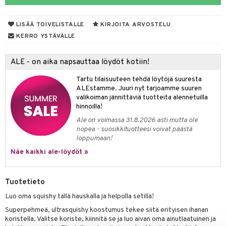
aunutarvikkeita
leich-Wild Life
it & Tarvikkeet
GO Bluey
vous
y Born
oti
le
LISÄÄ TOIVELISTALLE
KIRJOITA ARVOSTELU
 Zhu Pets
O City
bie
ndby
ossa
elut
na/Äiti
KERRO YSTÄVÄLLE
O Classic
comelon
dby Tukholma
kut
kaus & imetys
bil
us
ALE - on aika napsauttaa löydöt kotiin!
O Creator
ney Prinsessat
umi
eenvarjot
istelu
ut
nen
Tartu tilaisuuteen tehdä löytöjä suuresta
GO Disney
by's Dollhouse
pi Laiva
mput
o
lalaput
ohjattavat
keet
ALEstamme. Juuri nyt tarjoamme suuren
valikoiman jännittäviä tuotteita alennetuilla
O Disney Princess
py Friends
pi Pitkätossu Huvikumpu
ten Huonekalut
badabado
ten aterimet
inkolasit
a & Palikat
ta
hinnoilla!
GO DUPLO
.L.
Ale on voimassa 31.8.2026 asti mutta ole
tot
ki
ka- & Säilytyslaatikot
ut ja lakit
O Builder
ysitterit
tuja hahmoja
isuus
nopea - suosikkituotteesi voivat päästä
O Friends
gtoys
loppumaan!
lytys
tipullot & Tarvikkeet
starvikkeita
omag
uviltti
ot
kit
Näe kaikki ale-löydöt »
O Minecraft
entarvikkeita
gyn vaatteet
ipullot & Tarvikkeet
ut
gformers
iilit
blarna
taleikit
elut
GO Ninjago
ens Barn
ut
ikat
ulelut & helistimet
tman
oleikit
neuvot
Tuotetieto
GO Speed Champions
ållan
apussit
kalut
uvajumppa
libompa
opelit
iviteettilelut
Luo oma squishy tällä hauskalla ja helpolla setillä!
GO Spidey
ffi Love
ney
Superpehmeä, ultrasquishy koostumus tekee siitä erityisen ihanan
elyvaunut
koristella. Valitse koriste, kiinnitä se ja luo aivan oma ainutlaatuinen ja
O Super Heroes
mintahahmot