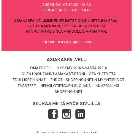
AUKIOLOAJAT: 10.00 - 16.00
LOUNASTAUKO 13.00 - 14.00
ASIAKASPALVELUMME PUHELIMITSE ON SULJETTUNA 29.6.–
27.7. OTA MEIHIN YHTEYTTÄ SÄHKÖPOSTITSE
NIIN AUTAMME SINUA MAHDOLLISIMMAN PIAN.
INFO@SHOPPING4NET.COM
ASIAKASPALVELU
OMA PROFIILI
KYSYMYKSIÄ & VASTAUKSIA
OLEN UNOHTANUT ASIAKASTIETONI
OTA YHTEYTTÄ
EDULLISET HINNAT
EHDOT - SHOPPING4NETIN MYYNTIEHDOT
EVÄSTEET
HENKILÖTIETOJEN SUOJAUS
KUMPPANIKSI
SHOPPING4NET
SEURAA MEITÄ MYÖS SIVUILLA