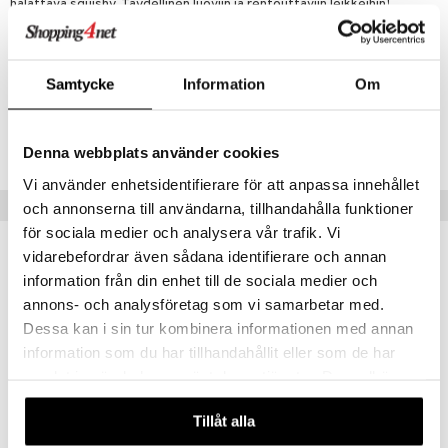
ney Prinsessat
ettävät lelut
halattava squishy. Täydellinen luoviin ja rentouttaviin leikkeihin!
ic
Muuta
eli
6 vuotta+
zen
Samtycke
Information
Om
mähäkkimies
Tuotenumero
ry Potter
TAS66-1-XX
Denna webbplats använder cookies
lo Kitty
Vi använder enhetsidentifierare för att anpassa innehållet
Vinkkejä sinulle
.L.
och annonserna till användarna, tillhandahålla funktioner
för sociala medier och analysera vår trafik. Vi
mmi Lehmä
vidarebefordrar även sådana identifierare och annan
le
information från din enhet till de sociala medier och
annons- och analysföretag som vi samarbetar med.
umi
Dessa kan i sin tur kombinera informationen med annan
le
information som du har tillhandahållit eller som de har
samlat in när du har använt deras tjänster. Du godkänner
 Patrol
våra cookies vid fortsatt användande av vår webbplats.
pi Pitkätossu
Tillåt alla
sa Possu