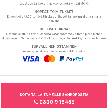
tuotteen tai koko tilauksellesi joka ylittää 50 €.
NOPEAT TOIMITUKSET
Ennen kello 13.00 tehdyt tilaukset lähetetään normaalisti samana
päivänä
EDULLISET HINNAT
Ostamalla suuria eriä tuotteita varastoomme voimme pitää hinnat
alhaisina juuri Sinua varten! Voit olla varma, että teet löytöjä sivuillamme.
TURVALLINEN OSTAMINEN
laskulla, pankkikortilla tai asiakastilin kautta
SOITA TAI LAITA MEILLE SÄHKÖPOSTIA
0800 9 18486