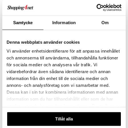
 MASKS
kemon
Samtycke
Information
Om
ållan
er Mario
Denna webbplats använder cookies
ru & Pesonen
Vi använder enhetsidentifierare för att anpassa innehållet
och annonserna till användarna, tillhandahålla funktioner
för sociala medier och analysera vår trafik. Vi
So Slime Fluffy Slime Factory
So Slime Slime Shaker Fluffy 3-Pack
SO SLIME
SO SLIME
vidarebefordrar även sådana identifierare och annan
information från din enhet till de sociala medier och
35,91
16,90
€
€
annons- och analysföretag som vi samarbetar med.
Dessa kan i sin tur kombinera informationen med annan
information som du har tillhandahållit eller som de har
samlat in när du har använt deras tjänster. Du godkänner
våra cookies vid fortsatt användande av vår webbplats.
Tillåt alla