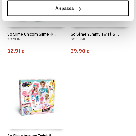
Anpassa
So Slime Unicorn Slime -kotelo
So Slime Yummy Twist & Slime
SO SLIME
SO SLIME
32,91
39,90
€
€