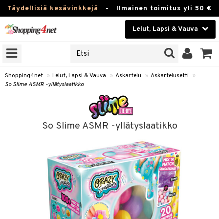
Täydellisiä kesävinkkejä
-
Ilmainen toimitus yli 50 €
Lelut, Lapsi & Vauva
ERKKEJÄ
Kauneudenhoito
JAT
UOTTEITA
Piilolinssit
Shopping4net
»
Lelut, Lapsi & Vauva
»
Askartelu
»
Askartelusetti
»
So Slime ASMR -yllätyslaatikko
Luontaistuotteet
u
Apteekki
lumateriaalit
So Slime ASMR -yllätyslaatikko
elusetti
Fitness
Koti & Sisustus
rvikkeet
Lelut, Lapsi & Vauva
luvaha
Tuotemerkkejä
ja maalaa
Kampanjat