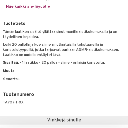
ney Prinsessat
ettävät lelut
Näe kaikki ale-löydöt »
ic
eli
zen
Tuotetieto
mähäkkimies
Tämän laatikon sisältö yllättää sinut monilla aistikokemuksilla ja on
täydellinen lahjaidea.
ry Potter
Leiki 20 pallolla ja koe slime ainutlaatuisilla tekstuureilla ja
lo Kitty
koristelutyypeillä, jotka tarjoavat parhaan ASMR-aistikokemuksen.
Laatikko on uudelleenkäytettävä.
.L.
Sisältää
: - 1 laatikko - 20 palloa - slime - erilaisia koristeita.
mmi Lehmä
Muuta
le
6 vuotta+
umi
Tuotenumero
le
TAY07-1-XX
 Patrol
pi Pitkätossu
Vinkkejä sinulle
sa Possu