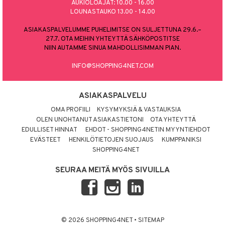
AUKIOLOAJAT: 10.00 - 16.00
LOUNASTAUKO 13.00 - 14.00
ASIAKASPALVELUMME PUHELIMITSE ON SULJETTUNA 29.6.–
27.7. OTA MEIHIN YHTEYTTÄ SÄHKÖPOSTITSE
NIIN AUTAMME SINUA MAHDOLLISIMMAN PIAN.
INFO@SHOPPING4NET.COM
ASIAKASPALVELU
OMA PROFIILI
KYSYMYKSIÄ & VASTAUKSIA
OLEN UNOHTANUT ASIAKASTIETONI
OTA YHTEYTTÄ
EDULLISET HINNAT
EHDOT - SHOPPING4NETIN MYYNTIEHDOT
EVÄSTEET
HENKILÖTIETOJEN SUOJAUS
KUMPPANIKSI
SHOPPING4NET
SEURAA MEITÄ MYÖS SIVUILLA
© 2026 SHOPPING4NET
•
SITEMAP