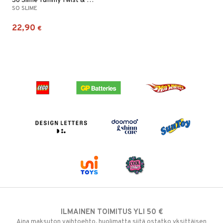
So Slime Yummy Twist & Slime Kit
SO SLIME
22,90
€
ILMAINEN TOIMITUS YLI 50 €
Aina maksuton vaihtoehto, huolimatta siitä ostatko yksittäisen