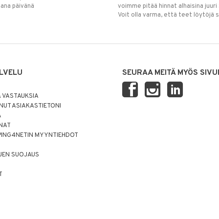
mana päivänä
voimme pitää hinnat alhaisina juuri
Voit olla varma, että teet löytöjä 
LVELU
SEURAA MEITÄ MYÖS SIVU
 VASTAUKSIA
UT ASIAKASTIETONI
Ä
NNAT
PING4NETIN MYYNTIEHDOT
JEN SUOJAUS
T