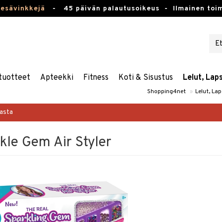
kesävinkkejä
-
45 päivän palautusoikeus -
Ilmainen toim
tuotteet
Apteekki
Fitness
Koti & Sisustus
Lelut, Lap
Shopping4net
»
Lelut, La
masta
kle Gem Air Styler