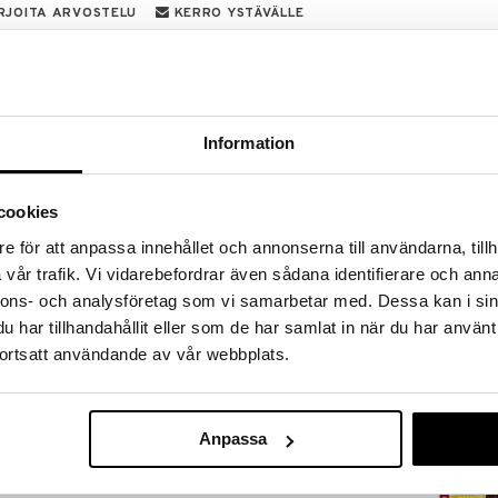
RJOITA ARVOSTELU
KERRO YSTÄVÄLLE
tyler on täydellinen tapa luoda kimaltelevaa ja
sen työkalun avulla voit helposti luoda omia
iisi saadaksesi välittömästi glamourisen ilmeen. Se on
Information
ampauksia!
cookies
e för att anpassa innehållet och annonserna till användarna, tillh
vår trafik. Vi vidarebefordrar även sådana identifierare och anna
nnons- och analysföretag som vi samarbetar med. Dessa kan i sin
mariin.
Artkids Kipsis
ina nappia puhaltaaksesi ilmaa.
har tillhandahållit eller som de har samlat in när du har använt
Cupcake
t kauniin, kimaltelevan kuvion.
ARTKIDS
ortsatt användande av vår webbplats.
laisia ilmeitä.
6,50
€
ä luodaksesi ainutlaatuisia ilmeitä.
Anpassa
sesi tekstuuria ja ulottuvuutta.
esi juhlavia kampauksia syntymäpäiville, juhliin ja