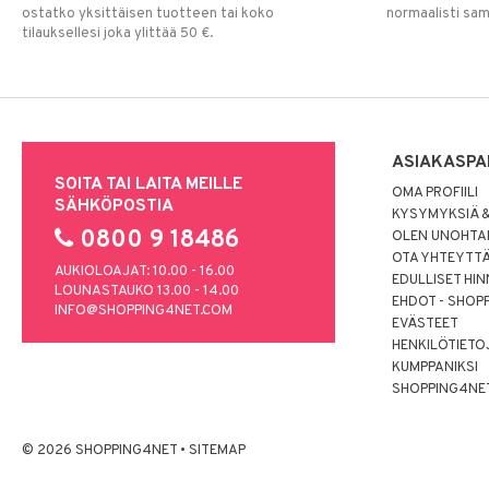
ostatko yksittäisen tuotteen tai koko
normaalisti sa
tilauksellesi joka ylittää 50 €.
ASIAKASPA
SOITA TAI LAITA MEILLE
OMA PROFIILI
SÄHKÖPOSTIA
KYSYMYKSIÄ &
0800 9 18486
OLEN UNOHTAN
OTA YHTEYTT
AUKIOLOAJAT: 10.00 - 16.00
EDULLISET HI
LOUNASTAUKO 13.00 - 14.00
EHDOT - SHOP
INFO@SHOPPING4NET.COM
EVÄSTEET
HENKILÖTIETO
KUMPPANIKSI
SHOPPING4NE
© 2026 SHOPPING4NET
•
SITEMAP