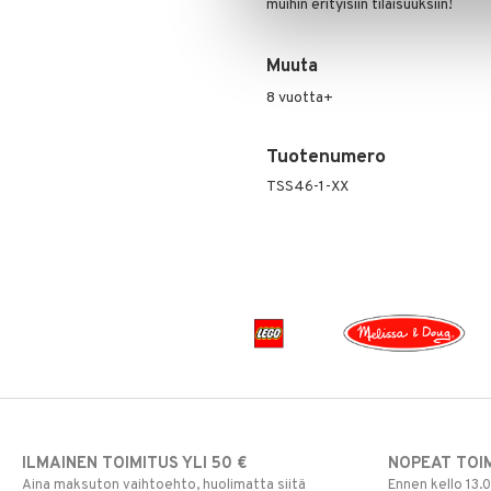
muihin erityisiin tilaisuuksiin!
Paw Patrol
Peppi Pitkätossu
Muuta
Pipsa Possu
8 vuotta+
PJ MASKS
Pokemon
Tuotenumero
Skrållan
Super Mario
TSS46-1-XX
Viiru & Pesonen
ILMAINEN TOIMITUS YLI 50 €
NOPEAT TOI
Aina maksuton vaihtoehto, huolimatta siitä
Ennen kello 13.