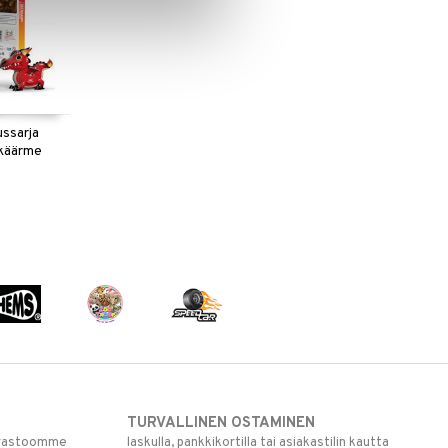
ssarja
ikäärme
TURVALLINEN OSTAMINEN
varastoomme
laskulla, pankkikortilla tai asiakastilin kautta