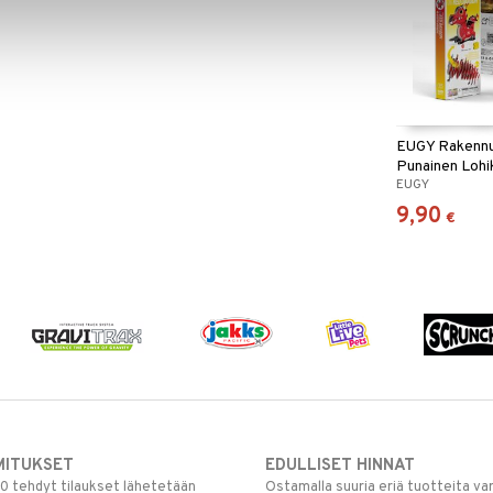
EUGY Rakennu
Punainen Loh
EUGY
9,90
€
MITUKSET
EDULLISET HINNAT
00 tehdyt tilaukset lähetetään
Ostamalla suuria eriä tuotteita 