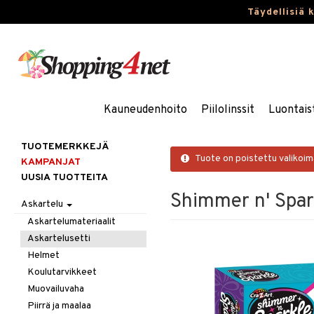
Täydellisiä 
Kauneudenhoito
Piilolinssit
Luontais
TUOTEMERKKEJÄ
Tuote on poistettu valikoi
KAMPANJAT
UUSIA TUOTTEITA
Shimmer n' Spar
Askartelu
Askartelumateriaalit
Askartelusetti
Helmet
Koulutarvikkeet
Muovailuvaha
Piirrä ja maalaa