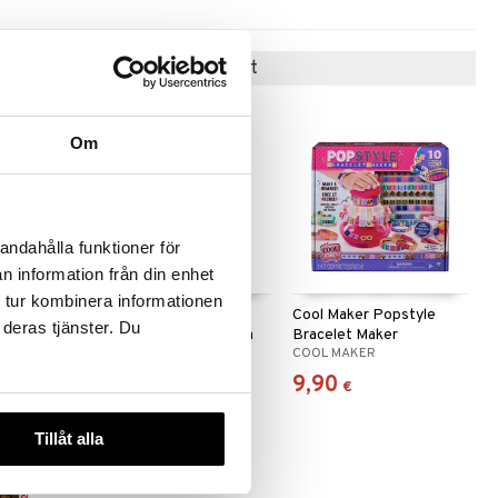
Suositut tuotteet
Om
andahålla funktioner för
n information från din enhet
 tur kombinera informationen
arja
Artkids Pet Friends
Cool Maker Popstyle
 deras tjänster. Du
Muovailuvaha muoteilla
Bracelet Maker
ARTKIDS
COOL MAKER
7,90
9,90
€
€
Tillåt alla