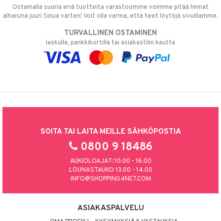
Ostamalla suuria eriä tuotteita varastoomme voimme pitää hinnat
alhaisina juuri Sinua varten! Voit olla varma, että teet löytöjä sivuillamme.
TURVALLINEN OSTAMINEN
laskulla, pankkikortilla tai asiakastilin kautta
SOITA TAI LAITA MEILLE SÄHKÖPOSTIA
0800 9 18486
AUKIOLOAJAT: 10.00 - 16.00
LOUNASTAUKO 13.00 - 14.00
INFO@SHOPPING4NET.COM
ASIAKASPALVELU