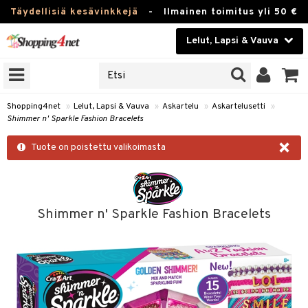
Täydellisiä kesävinkkejä
-
Ilmainen toimitus yli 50 €
Lelut, Lapsi & Vauva
ERKKEJÄ
Kauneudenhoito
JAT
UOTTEITA
Piilolinssit
Shopping4net
»
Lelut, Lapsi & Vauva
»
Askartelu
»
Askartelusetti
»
Shimmer n' Sparkle Fashion Bracelets
Luontaistuotteet
u
×
Tuote on poistettu valikoimasta
Apteekki
lumateriaalit
elusetti
Fitness
Koti & Sisustus
Shimmer n' Sparkle Fashion Bracelets
rvikkeet
Lelut, Lapsi & Vauva
luvaha
Tuotemerkkejä
ja maalaa
Kampanjat