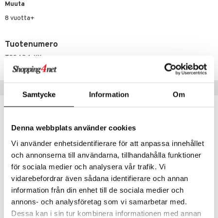
ney Prinsessat
ettävät lelut
Muuta
ic
eli
8 vuotta+
zen
Tuotenumero
mähäkkimies
TSS43-1-XX
ry Potter
lo Kitty
Suositut tuotteet
Samtycke
Information
Om
.L.
mmi Lehmä
Denna webbplats använder cookies
le
Vi använder enhetsidentifierare för att anpassa innehållet
umi
och annonserna till användarna, tillhandahålla funktioner
för sociala medier och analysera vår trafik. Vi
le
vidarebefordrar även sådana identifierare och annan
 Patrol
information från din enhet till de sociala medier och
pi Pitkätossu
annons- och analysföretag som vi samarbetar med.
Artkids Kipsisarja Cupcake
Artkids Pet Friends Muovailuvaha muoteilla
Dessa kan i sin tur kombinera informationen med annan
sa Possu