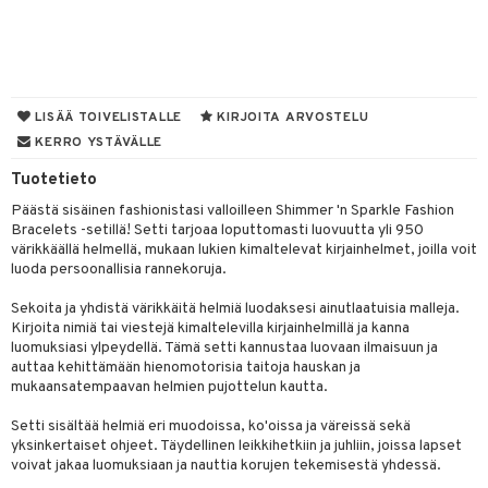
aunutarvikkeita
leich-Wild Life
it & Tarvikkeet
GO Bluey
vous
y Born
oti
le
 Zhu Pets
O City
bie
ndby
ossa
elut
na/Äiti
O Classic
comelon
dby Tukholma
kut
kaus & imetys
bil
us
LISÄÄ TOIVELISTALLE
KIRJOITA ARVOSTELU
KERRO YSTÄVÄLLE
O Creator
ney Prinsessat
umi
eenvarjot
istelu
ut
nen
Tuotetieto
GO Disney
by's Dollhouse
pi Laiva
mput
o
lalaput
ohjattavat
keet
Päästä sisäinen fashionistasi valloilleen Shimmer 'n Sparkle Fashion
O Disney Princess
py Friends
pi Pitkätossu Huvikumpu
ten Huonekalut
badabado
ten aterimet
inkolasit
a & Palikat
ta
Bracelets -setillä! Setti tarjoaa loputtomasti luovuutta yli 950
värikkäällä helmellä, mukaan lukien kimaltelevat kirjainhelmet, joilla voit
GO DUPLO
.L.
tot
ki
ka- & Säilytyslaatikot
ut ja lakit
O Builder
ysitterit
tuja hahmoja
isuus
luoda persoonallisia rannekoruja.
O Friends
gtoys
lytys
tipullot & Tarvikkeet
starvikkeita
omag
uviltti
ot
kit
Sekoita ja yhdistä värikkäitä helmiä luodaksesi ainutlaatuisia malleja.
Kirjoita nimiä tai viestejä kimaltelevilla kirjainhelmillä ja kanna
O Minecraft
entarvikkeita
gyn vaatteet
ipullot & Tarvikkeet
ut
gformers
iilit
blarna
taleikit
elut
luomuksiasi ylpeydellä. Tämä setti kannustaa luovaan ilmaisuun ja
auttaa kehittämään hienomotorisia taitoja hauskan ja
GO Ninjago
ens Barn
ut
ikat
ulelut & helistimet
tman
oleikit
neuvot
mukaansatempaavan helmien pujottelun kautta.
GO Speed Champions
ållan
apussit
kalut
uvajumppa
libompa
opelit
iviteettilelut
Setti sisältää helmiä eri muodoissa, ko'oissa ja väreissä sekä
GO Spidey
ffi Love
yksinkertaiset ohjeet. Täydellinen leikkihetkiin ja juhliin, joissa lapset
ney
elyvaunut
voivat jakaa luomuksiaan ja nauttia korujen tekemisestä yhdessä.
O Super Heroes
mintahahmot