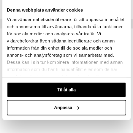
TPN53-1-XX
 MASKS
Denna webbplats använder cookies
Vi använder enhetsidentifierare för att anpassa innehållet
kemon
Vinkkejä sinulle
och annonserna till användarna, tillhandahålla funktioner
ållan
för sociala medier och analysera vår trafik. Vi
er Mario
vidarebefordrar även sådana identifierare och annan
information från din enhet till de sociala medier och
ru & Pesonen
annons- och analysföretag som vi samarbetar med.
Dessa kan i sin tur kombinera informationen med annan
information som du har tillhandahållit eller som de har
samlat in när du har använt deras tjänster. Du godkänner
våra cookies vid fortsatt användande av vår webbplats.
Tillåt alla
Peppi Tarrat
Peppi Vesihelmet
PIPPI LÅNGSTRUMP
PIPPI LÅNGSTRUMP
Anpassa
2,90
10,91
€
€