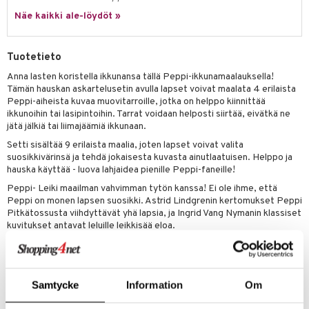
ney Prinsessat
ettävät lelut
Näe kaikki ale-löydöt »
ic
eli
zen
Tuotetieto
mähäkkimies
Anna lasten koristella ikkunansa tällä Peppi-ikkunamaalauksella!
Tämän hauskan askartelusetin avulla lapset voivat maalata 4 erilaista
ry Potter
Peppi-aiheista kuvaa muovitarroille, jotka on helppo kiinnittää
ikkunoihin tai lasipintoihin. Tarrat voidaan helposti siirtää, eivätkä ne
lo Kitty
jätä jälkiä tai liimajäämiä ikkunaan.
.L.
Setti sisältää 9 erilaista maalia, joten lapset voivat valita
suosikkivärinsä ja tehdä jokaisesta kuvasta ainutlaatuisen. Helppo ja
mmi Lehmä
hauska käyttää - luova lahjaidea pienille Peppi-faneille!
Peppi- Leiki maailman vahvimman tytön kanssa! Ei ole ihme, että
le
Peppi on monen lapsen suosikki. Astrid Lindgrenin kertomukset Peppi
umi
Pitkätossusta viihdyttävät yhä lapsia, ja Ingrid Vang Nymanin klassiset
kuvitukset antavat leluille leikkisää eloa.
le
Muuta
 Patrol
4 vuotta+
pi Pitkätossu
Samtycke
Information
Om
Tuotenumero
sa Possu