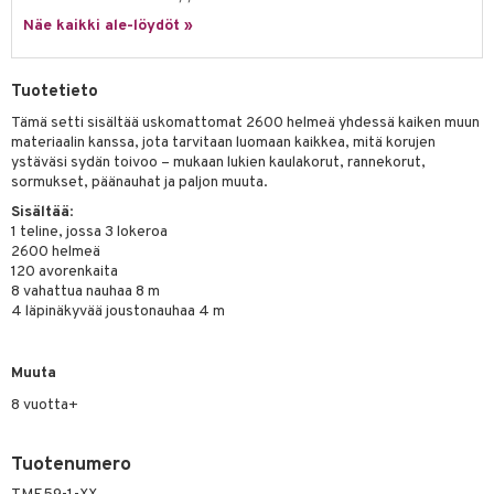
ney Prinsessat
ettävät lelut
Näe kaikki ale-löydöt »
ic
eli
zen
Tuotetieto
mähäkkimies
Tämä setti sisältää uskomattomat 2600 helmeä yhdessä kaiken muun
materiaalin kanssa, jota tarvitaan luomaan kaikkea, mitä korujen
ry Potter
ystäväsi sydän toivoo – mukaan lukien kaulakorut, rannekorut,
sormukset, päänauhat ja paljon muuta.
lo Kitty
Sisältää
:
.L.
1 teline, jossa 3 lokeroa
2600 helmeä
mmi Lehmä
120 avorenkaita
8 vahattua nauhaa 8 m
le
4 läpinäkyvää joustonauhaa 4 m
umi
Muuta
le
8 vuotta+
 Patrol
pi Pitkätossu
Tuotenumero
sa Possu