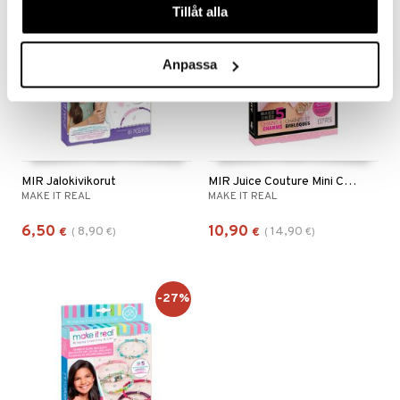
Tillåt alla
Anpassa
MIR Jalokivikorut
MIR Juice Couture Mini Chains & Charms
MAKE IT REAL
MAKE IT REAL
6,50
10,90
8,90
14,90
€
(
€
)
€
(
€
)
-27%