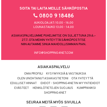
SOITA TAI LAITA MEILLE SÄHKÖPOSTIA
0800 9 18486
AUKIOLOAJAT: 10.00 - 16.00
LOUNASTAUKO 13.00 - 14.00
ASIAKASPALVELUMME PUHELIMITSE ON SULJETTUNA 29.6.–
27.7. OTA MEIHIN YHTEYTTÄ SÄHKÖPOSTITSE
NIIN AUTAMME SINUA MAHDOLLISIMMAN PIAN.
INFO@SHOPPING4NET.COM
ASIAKASPALVELU
OMA PROFIILI
KYSYMYKSIÄ & VASTAUKSIA
OLEN UNOHTANUT ASIAKASTIETONI
OTA YHTEYTTÄ
EDULLISET HINNAT
EHDOT - SHOPPING4NETIN MYYNTIEHDOT
EVÄSTEET
HENKILÖTIETOJEN SUOJAUS
KUMPPANIKSI
SHOPPING4NET
SEURAA MEITÄ MYÖS SIVUILLA