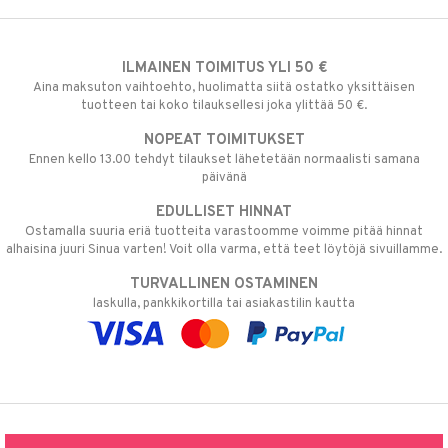
ILMAINEN TOIMITUS YLI 50 €
Aina maksuton vaihtoehto, huolimatta siitä ostatko yksittäisen
tuotteen tai koko tilauksellesi joka ylittää 50 €.
NOPEAT TOIMITUKSET
Ennen kello 13.00 tehdyt tilaukset lähetetään normaalisti samana
päivänä
EDULLISET HINNAT
Ostamalla suuria eriä tuotteita varastoomme voimme pitää hinnat
alhaisina juuri Sinua varten! Voit olla varma, että teet löytöjä sivuillamme.
TURVALLINEN OSTAMINEN
laskulla, pankkikortilla tai asiakastilin kautta