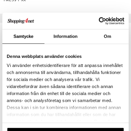
TME59-1-XX
 MASKS
Vinkkejä sinulle
kemon
ållan
-27%
-27%
Samtycke
Information
Om
er Mario
ru & Pesonen
Denna webbplats använder cookies
Vi använder enhetsidentifierare för att anpassa innehållet
och annonserna till användarna, tillhandahålla funktioner
för sociala medier och analysera vår trafik. Vi
vidarebefordrar även sådana identifierare och annan
MIR Beads 2-Go DIY Korusetti
MIR Color Change Diy Bracelets
information från din enhet till de sociala medier och
MAKE IT REAL
MAKE IT REAL
annons- och analysföretag som vi samarbetar med.
Dessa kan i sin tur kombinera informationen med annan
15,90
6,50
21,90
8,90
€
(
€
)
€
(
€
)
information som du har tillhandahållit eller som de har
samlat in när du har använt deras tjänster. Du godkänner
våra cookies vid fortsatt användande av vår webbplats.
-27%
-27%