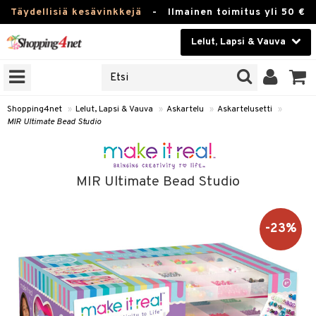
Täydellisiä kesävinkkejä
-
Ilmainen toimitus yli 50 €
Lelut, Lapsi & Vauva
ERKKEJÄ
Kauneudenhoito
JAT
UOTTEITA
Piilolinssit
Shopping4net
»
Lelut, Lapsi & Vauva
»
Askartelu
»
Askartelusetti
»
MIR Ultimate Bead Studio
Luontaistuotteet
u
Apteekki
lumateriaalit
MIR Ultimate Bead Studio
elusetti
Fitness
Koti & Sisustus
-23%
rvikkeet
Lelut, Lapsi & Vauva
luvaha
Tuotemerkkejä
ja maalaa
Kampanjat