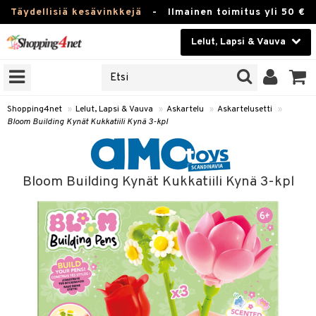
Täydellisiä kesävinkkejä
-
Ilmainen toimitus yli 50 €
Lelut, Lapsi & Vauva
ERKKEJÄ
Kauneudenhoito
JAT
UOTTEITA
Piilolinssit
Shopping4net
»
Lelut, Lapsi & Vauva
»
Askartelu
»
Askartelusetti
»
Bloom Building Kynät Kukkatiili Kynä 3-kpl
Luontaistuotteet
u
Apteekki
lumateriaalit
Bloom Building Kynät Kukkatiili Kynä 3-kpl
elusetti
Fitness
Koti & Sisustus
rvikkeet
Lelut, Lapsi & Vauva
luvaha
Tuotemerkkejä
ja maalaa
Kampanjat