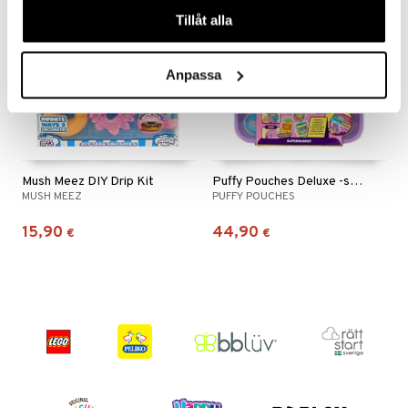
våra cookies vid fortsatt användande av vår webbplats.
Tillåt alla
 MASKS
kemon
Anpassa
ållan
er Mario
ru & Pesonen
Mush Meez DIY Drip Kit
Puffy Pouches Deluxe -setti
MUSH MEEZ
PUFFY POUCHES
15,90
44,90
€
€