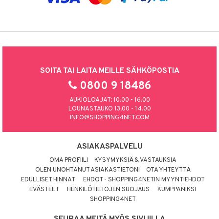
SOITA TAI LAITA MEILLE SÄHKÖPOSTIA
0800 9 18486
AUKIOLOAJAT: 10.00 - 16.00
LOUNASTAUKO 13.00 - 14.00
INFO@SHOPPING4NET.COM
ASIAKASPALVELU
OMA PROFIILI
KYSYMYKSIÄ & VASTAUKSIA
OLEN UNOHTANUT ASIAKASTIETONI
OTA YHTEYTTÄ
EDULLISET HINNAT
EHDOT - SHOPPING4NETIN MYYNTIEHDOT
EVÄSTEET
HENKILÖTIETOJEN SUOJAUS
KUMPPANIKSI
SHOPPING4NET
SEURAA MEITÄ MYÖS SIVUILLA