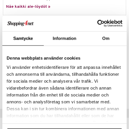
ney Prinsessat
ettävät lelut
Näe kaikki ale-löydöt »
ic
eli
zen
Tuotetieto
mähäkkimies
Tämän paketin avulla voit rakentaa omat 3 kynääsi luomalla kauniita
kukkia värikkäistä palikoista.
Samtycke
Information
Om
ry Potter
Aseta tuoksuva mustepatruuna ja kirjoita ripauksella huumoria!
lo Kitty
Jokainen kynä vapauttaa mietoa tuoksua, joka tekee
kirjoituskokemuksesta vielä hauskemman.
Denna webbplats använder cookies
.L.
Muuta
Vi använder enhetsidentifierare för att anpassa innehållet
mmi Lehmä
6 vuotta+
och annonserna till användarna, tillhandahålla funktioner
le
för sociala medier och analysera vår trafik. Vi
Tuotenumero
vidarebefordrar även sådana identifierare och annan
umi
information från din enhet till de sociala medier och
TAS56-1-XX
le
annons- och analysföretag som vi samarbetar med.
Dessa kan i sin tur kombinera informationen med annan
 Patrol
Vinkkejä sinulle
information som du har tillhandahållit eller som de har
pi Pitkätossu
samlat in när du har använt deras tjänster. Du godkänner
sa Possu