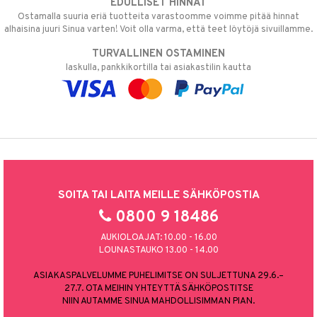
EDULLISET HINNAT
Ostamalla suuria eriä tuotteita varastoomme voimme pitää hinnat
alhaisina juuri Sinua varten! Voit olla varma, että teet löytöjä sivuillamme.
TURVALLINEN OSTAMINEN
laskulla, pankkikortilla tai asiakastilin kautta
SOITA TAI LAITA MEILLE SÄHKÖPOSTIA
0800 9 18486
AUKIOLOAJAT: 10.00 - 16.00
LOUNASTAUKO 13.00 - 14.00
ASIAKASPALVELUMME PUHELIMITSE ON SULJETTUNA 29.6.–
27.7. OTA MEIHIN YHTEYTTÄ SÄHKÖPOSTITSE
NIIN AUTAMME SINUA MAHDOLLISIMMAN PIAN.