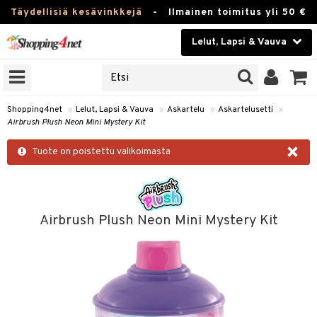
Täydellisiä kesävinkkejä
-
Ilmainen toimitus yli 50 €
Lelut, Lapsi & Vauva
ERKKEJÄ
Kauneudenhoito
JAT
UOTTEITA
Piilolinssit
Shopping4net
»
Lelut, Lapsi & Vauva
»
Askartelu
»
Askartelusetti
»
Airbrush Plush Neon Mini Mystery Kit
Luontaistuotteet
u
×
Tuote on poistettu valikoimasta
Apteekki
lumateriaalit
elusetti
Fitness
Koti & Sisustus
Airbrush Plush Neon Mini Mystery Kit
rvikkeet
Lelut, Lapsi & Vauva
luvaha
Tuotemerkkejä
ja maalaa
Kampanjat