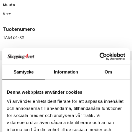
ney Prinsessat
ettävät lelut
Muuta
ic
eli
6 v+
zen
Tuotenumero
mähäkkimies
TAB12-1-XX
ry Potter
lo Kitty
Suositut tuotteet
.L.
mmi Lehmä
Samtycke
Information
Om
le
umi
Denna webbplats använder cookies
Vi använder enhetsidentifierare för att anpassa innehållet
le
och annonserna till användarna, tillhandahålla funktioner
 Patrol
för sociala medier och analysera vår trafik. Vi
pi Pitkätossu
vidarebefordrar även sådana identifierare och annan
information från din enhet till de sociala medier och
Artkids Kipsisarja Cupcake
Artkids Pet Friends Muovailuvaha muoteilla
sa Possu