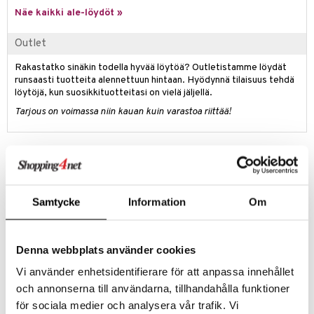
anat & Tyynyliinat
ttöön
lytys
elu
 tekstiilit
Näe kaikki ale-löydöt »
nyt & Peitot
kut
mot & Veistokset
s
iköt & Lyhdyt
tyynyt
 Grillaustarvikkeet
Outlet
nsäilytys & Korit
lot
huonekalut
oneen tekstiilit
timet
iköt & Lyhdyt
spalvelu
Rakastatko sinäkin todella hyvää löytöä? Outletistamme löydät
jat
s & Hyllyt
n ruokinta
lot
runsaasti tuotteita alennettuun hintaan. Hyödynnä tilaisuus tehdä
ksiä & vastauksia
löytöjä, kun suosikkituotteitasi on vielä jäljellä.
al Art
karit & Koukut
ynttilät
mput
Tarjous on voimassa niin kauan kuin varastoa riittää!
tuotetta
ukut
lyt
tolamput
oneen tekstiilit
avälineet
aistus
 verkkokaupasta
näkoristeet
nsäilytys & Korit
tälamput
anasetit
ustarvikkeet
Tuotetieto
sit
Sagaformin syvä Margot-lautanen. Lautasessa on Margot-sarjalle
anat & Tyynyliinat
 Peitteet
maelämä
tunnusomainen retrohenkinen kohokuviointi. Margot Barolo on
nyt & Peitot
suunnitellut sarjan yhteistyössä Sagaformin kanssa. Yhdistele syviä
aistus
Samtycke
Information
Om
lautasia eri väreihin ja muuhun Margot-sarjan posliiniin. Kivikeramiikka
kestää mikroaaltouunin ja konepesun.
Materiaali: Kivikeramiikka
Denna webbplats använder cookies
Koko: Halkaisija: 17 cm
Vi använder enhetsidentifierare för att anpassa innehållet
och annonserna till användarna, tillhandahålla funktioner
för sociala medier och analysera vår trafik. Vi
Tuotenumero