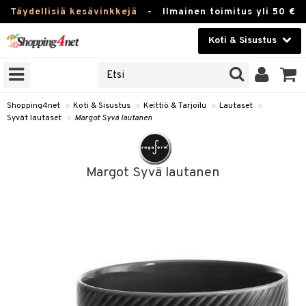
Täydellisiä kesävinkkejä
-
Ilmainen toimitus yli 50 €
Koti & Sisustus
ERKKEJÄ
Kauneudenhoito
JAT
UOTTEITA
Piilolinssit
Shopping4net
»
Koti & Sisustus
»
Keittiö & Tarjoilu
»
Lautaset
»
Syvät lautaset
»
Margot Syvä lautanen
Luontaistuotteet
 Tarjoilu
Apteekki
et
Margot Syvä lautanen
 & Karahvit
Fitness
säilytys
Koti & Sisustus
ekstiilit
Lelut, Lapsi & Vauva
välineet
Tuotemerkkejä
oneet
Kampanjat
vi, Tee & Espresso
 Mukit