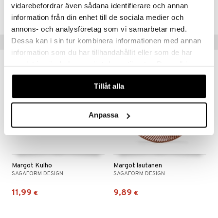
vidarebefordrar även sådana identifierare och annan
ICA95-1-GA
information från din enhet till de sociala medier och
annons- och analysföretag som vi samarbetar med.
Dessa kan i sin tur kombinera informationen med annan
Vinkkejä sinulle
information som du har tillhandahållit eller som de har
samlat in när du har använt deras tjänster. Du godkänner
våra cookies vid fortsatt användande av vår webbplats.
Tillåt alla
Anpassa
Margot Kulho
Margot lautanen
SAGAFORM DESIGN
SAGAFORM DESIGN
11,99
9,89
€
€