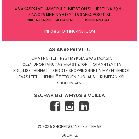
ASIAKASPALVELUMME PUHELIMITSE ON SULJETTUNA 29.6.–
27.7. OTA MEIHIN YHTEYTTÄ SÄHKÖPOSTITSE
NIIN AUTAMME SINUA MAHDOLLISIMMAN PIAN.
INFO@SHOPPING4NET.COM
ASIAKASPALVELU
OMA PROFIILI
KYSYMYKSIÄ & VASTAUKSIA
OLEN UNOHTANUT ASIAKASTIETONI
OTA YHTEYTTÄ
EDULLISET HINNAT
EHDOT - SHOPPING4NETIN MYYNTIEHDOT
EVÄSTEET
HENKILÖTIETOJEN SUOJAUS
KUMPPANIKSI
SHOPPING4NET
SEURAA MEITÄ MYÖS SIVUILLA
© 2026 SHOPPING4NET
•
SITEMAP
SUOMI