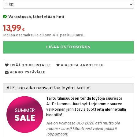
moskannut
 & Siivous
Varastossa, lähetetään heti
mosmukit
& Leivontavuoat
13,99
€
Maksa osamaksulla alkaen 4 € per kuukausi.
tyisveitset
& Baaritarvikkeet
LISÄÄ OSTOSKORIIN
ttiöveitset
ktroniikka
rinta- & Vihannesveitset
one
LISÄÄ TOIVELISTALLE
KIRJOITA ARVOSTELU
KERRO YSTÄVÄLLE
kkuulaudat
uone
uoneen sisustus
päveitset
one
oneen tarvikkeita
oneen koristelu
ALE - on aika napsauttaa löydöt kotiin!
tsenteroittimet
a
oneen tekstiilit
 huonekalut
& Saalit
Tartu tilaisuuteen tehdä löytöjä suuresta
ALEstamme. Juuri nyt tarjoamme suuren
tsisetit
 lamput
tyynyt
valikoiman jännittäviä tuotteita alennetuilla
tsitarvikkeet
hinnoilla!
uoneen säilytys
t
it & Koukut
Ale on voimassa 31.8.2026 asti mutta ole
anasetit
uoneen tekstiilit
uotteet
risteet
nopea - suosikkituotteesi voivat päästä
loppumaan!