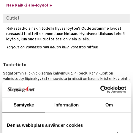
jat
s & Hyllyt
timet
lot
Näe kaikki ale-löydöt »
ksiä & vastauksia
al Art
karit & Koukut
ynttilät
n ruokinta
mput
tuotetta
Outlet
ukut
lyt
tolamput
oneen tekstiilit
aistus
 verkkokaupasta
Rakastatko sinäkin todella hyvää löytöä? Outletistamme löydät
näkoristeet
nsäilytys & Korit
tälamput
anasetit
avälineet
ustarvikkeet
runsaasti tuotteita alennettuun hintaan. Hyödynnä tilaisuus tehdä
löytöjä, kun suosikkituotteitasi on vielä jäljellä.
sit
anat & Tyynyliinat
 Peitteet
Tarjous on voimassa niin kauan kuin varastoa riittää!
nyt & Peitot
maelämä
aistus
Tuotetieto
Sagaformin Picknick-sarjan kahvimukit, 4-pack. kahvikupit on
valmistetty läpinäkyvästä muovista ja niissä on kaunis kristallikuviointi.
Mainiot piknikille, veneeseen, terassille tai puutarhaan. Yhdistä saman
sarjan muihin tuotteisiin. Eivät kestä astianpesukoneetta.
Materiaali: Akryyli
Samtycke
Information
Om
4-pack
Tuotenumero
Denna webbplats använder cookies
ICC68-1-XX