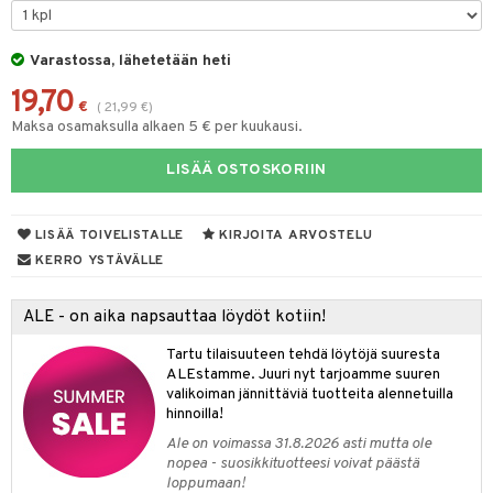
tyisveitset
& Baaritarvikkeet
Varastossa, lähetetään heti
ttiöveitset
ktroniikka
19,70
€
(
21,99
€
)
rinta- & Vihannesveitset
one
Maksa osamaksulla alkaen 5 € per kuukausi.
kkuulaudat
uone
uoneen sisustus
LISÄÄ OSTOSKORIIN
päveitset
one
oneen tarvikkeita
oneen koristelu
tsenteroittimet
a
oneen tekstiilit
 huonekalut
& Saalit
LISÄÄ TOIVELISTALLE
KIRJOITA ARVOSTELU
tsisetit
KERRO YSTÄVÄLLE
 lamput
tyynyt
tsitarvikkeet
uoneen säilytys
t
it & Koukut
ALE - on aika napsauttaa löydöt kotiin!
anasetit
uoneen tekstiilit
uotteet
risteet
Tartu tilaisuuteen tehdä löytöjä suuresta
ALEstamme. Juuri nyt tarjoamme suuren
anat & Tyynyliinat
ttöön
lytys
elu
 tekstiilit
valikoiman jännittäviä tuotteita alennetuilla
hinnoilla!
nyt & Peitot
kut
mot & Veistokset
s
iköt & Lyhdyt
tyynyt
 Grillaustarvikkeet
Ale on voimassa 31.8.2026 asti mutta ole
nsäilytys & Korit
lot
huonekalut
oneen tekstiilit
 & hyönteissuoja
iköt & Lyhdyt
nopea - suosikkituotteesi voivat päästä
spalvelu
loppumaan!