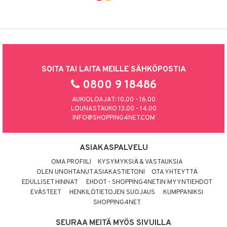
SOITA TAI LAITA MEILLE SÄHKÖPOSTIA
0800 9 18486
AUKIOLOAJAT: 10.00 - 16.00
LOUNASTAUKO 13.00 - 14.00
INFO@SHOPPING4NET.COM
ASIAKASPALVELU
OMA PROFIILI
KYSYMYKSIÄ & VASTAUKSIA
OLEN UNOHTANUT ASIAKASTIETONI
OTA YHTEYTTÄ
EDULLISET HINNAT
EHDOT - SHOPPING4NETIN MYYNTIEHDOT
EVÄSTEET
HENKILÖTIETOJEN SUOJAUS
KUMPPANIKSI
SHOPPING4NET
SEURAA MEITÄ MYÖS SIVUILLA