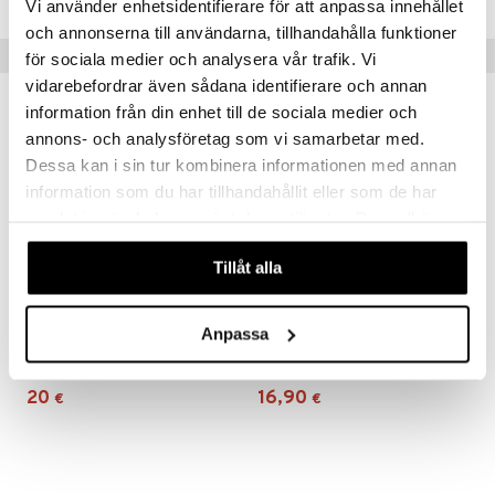
Vi använder enhetsidentifierare för att anpassa innehållet
och annonserna till användarna, tillhandahålla funktioner
Vinkkejä sinulle
för sociala medier och analysera vår trafik. Vi
vidarebefordrar även sådana identifierare och annan
information från din enhet till de sociala medier och
annons- och analysföretag som vi samarbetar med.
Dessa kan i sin tur kombinera informationen med annan
information som du har tillhandahållit eller som de har
samlat in när du har använt deras tjänster. Du godkänner
våra cookies vid fortsatt användande av vår webbplats.
Tillåt alla
Anpassa
Nautic Picnic lasi 4 kpl
Picknick aterimet 12 osaa
SAGAFORM DESIGN
SAGAFORM DESIGN
20
16,90
€
€