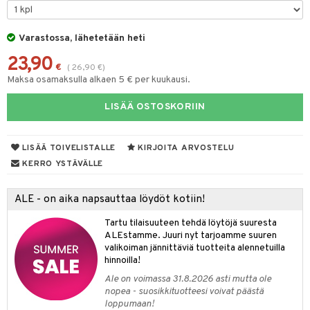
tyisveitset
& Baaritarvikkeet
Varastossa, lähetetään heti
ttiöveitset
23,90
€
(
26,90
€
)
rinta- & Vihannesveitset
Maksa osamaksulla alkaen 5 € per kuukausi.
kkuulaudat
LISÄÄ OSTOSKORIIN
päveitset
tsenteroittimet
LISÄÄ TOIVELISTALLE
KIRJOITA ARVOSTELU
tsisetit
KERRO YSTÄVÄLLE
tsitarvikkeet
ALE - on aika napsauttaa löydöt kotiin!
Tartu tilaisuuteen tehdä löytöjä suuresta
ALEstamme. Juuri nyt tarjoamme suuren
valikoiman jännittäviä tuotteita alennetuilla
hinnoilla!
Ale on voimassa 31.8.2026 asti mutta ole
nopea - suosikkituotteesi voivat päästä
loppumaan!