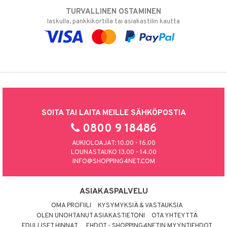
TURVALLINEN OSTAMINEN
laskulla, pankkikortilla tai asiakastilin kautta
SOITA TAI LAITA MEILLE SÄHKÖPOSTIA
0800 9 18486
AUKIOLOAJAT: 10.00 - 16.00
LOUNASTAUKO 13.00 - 14.00
INFO@SHOPPING4NET.COM
ASIAKASPALVELU
OMA PROFIILI
KYSYMYKSIÄ & VASTAUKSIA
OLEN UNOHTANUT ASIAKASTIETONI
OTA YHTEYTTÄ
EDULLISET HINNAT
EHDOT - SHOPPING4NETIN MYYNTIEHDOT