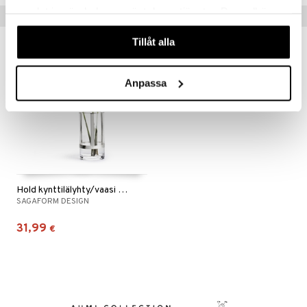
samlat in när du har använt deras tjänster. Du godkänner
Vinkkejä sinulle
våra cookies vid fortsatt användande av vår webbplats.
Tillåt alla
Anpassa
Hold kynttilälyhty/vaasi medium Silver
SAGAFORM DESIGN
31,99
€