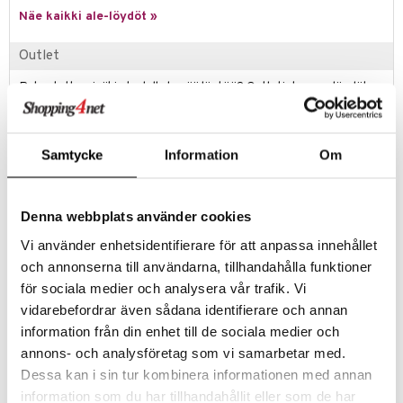
Näe kaikki ale-löydöt »
Outlet
Rakastatko sinäkin todella hyvää löytöä? Outletistamme löydät
runsaasti tuotteita alennettuun hintaan. Hyödynnä tilaisuus tehdä
löytöjä, kun suosikkituotteitasi on vielä jäljellä.
Tarjous on voimassa niin kauan kuin varastoa riittää!
Samtycke
Information
Om
Tuotetieto
Denna webbplats använder cookies
Pieni ja kätevä kynttilänjalka on hieno muiden kynttiläjalkojen kanssa
yhdessä asetelmassa. Muotoilultaan klassinen ja hyvän painavana on
Vi använder enhetsidentifierare för att anpassa innehållet
se hieno ja moderni. Signe on ruotsalainen Original, joka on hieno antaa
och annonserna till användarna, tillhandahålla funktioner
lahjaksi ystäville ja itselle. 2 kpl pakkaus.
för sociala medier och analysera vår trafik. Vi
Halkaisija 6cm
vidarebefordrar även sådana identifierare och annan
information från din enhet till de sociala medier och
Tuotenumero
annons- och analysföretag som vi samarbetar med.
ITI80-XX-SI
Dessa kan i sin tur kombinera informationen med annan
information som du har tillhandahållit eller som de har