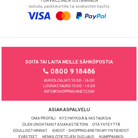
TURVALLINEN OSTAMINEN
laskulla, pankkikortilla tai asiakastilin kautta
SOITA TAI LAITA MEILLE SÄHKÖPOSTIA
0800 9 18486
AUKIOLOAJAT: 10.00 - 16.00
LOUNASTAUKO 13.00 - 14.00
INFO@SHOPPING4NET.COM
ASIAKASPALVELU
OMA PROFIILI
KYSYMYKSIÄ & VASTAUKSIA
OLEN UNOHTANUT ASIAKASTIETONI
OTA YHTEYTTÄ
EDULLISET HINNAT
EHDOT - SHOPPING4NETIN MYYNTIEHDOT
EVÄSTEET
HENKILÖTIETOJEN SUOJAUS
KUMPPANIKSI