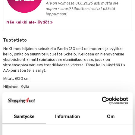
Ale on voimassa 31.8.2026 asti mutta ole
nopea - suosikkituotteesi voivat päästä
loppumaan!
Näe kaikki ale-löydöt »
Tuotetieto
NeXtimes hiljainen seinäkello Berlin (30 cm) on moderni ja tyylikäs
kello, jonka on suunnitellut Jette Scheib. Kellossa on hienovaraisia
yksityiskohtia mattapintaisessa alumiinikuoressa, jossa on
yhteensopiva värilevy trendikkäässä värissä. Tämä kello käyttää 1 x
AA-paristoa (ei sisälly).
Mitat: Ø30 cm
Hiljainen: Kyllä
Materiaali: Alumiini
Paristo: 1 AA (ei sisälly)
Samtycke
Information
Om
Tuotenumero
ITZ64-1-WI