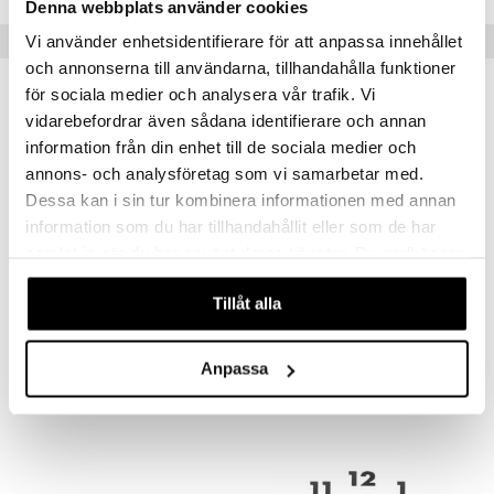
Denna webbplats använder cookies
Suositut tuotteet
Vi använder enhetsidentifierare för att anpassa innehållet
och annonserna till användarna, tillhandahålla funktioner
för sociala medier och analysera vår trafik. Vi
-12%
vidarebefordrar även sådana identifierare och annan
information från din enhet till de sociala medier och
annons- och analysföretag som vi samarbetar med.
Dessa kan i sin tur kombinera informationen med annan
information som du har tillhandahållit eller som de har
samlat in när du har använt deras tjänster. Du godkänner
våra cookies vid fortsatt användande av vår webbplats.
Saatavana useana vaihtoehtona
Tillåt alla
Plug Inn Seinäkello 58 cm
Hands Seinäkello 70 cm
NEXTIME
NEXTIME
Anpassa
83,99
30,90
35
alk.
€
€
(
€
)