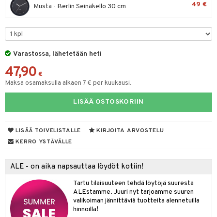
49 €
Musta - Berlin Seinäkello 30 cm
lyt
tyisveitset
& Baaritarvikkeet
nsäilytys & Korit
ttöön
 tekstiilit
ttiöveitset
s
tyynyt
 Grillaustarvikkeet
rinta- & Vihannesveitset
Varastossa, lähetetään heti
oneen tekstiilit
 & hyönteissuoja
iköt & Lyhdyt
kkuulaudat
47,90
spalvelu
€
timet
lot
päveitset
Maksa osamaksulla alkaen 7 € per kuukausi.
ksiä & vastauksia
tsenteroittimet
n ruokinta
mput
LISÄÄ OSTOSKORIIN
tuotetta
tsisetit
tolamput
oneen tekstiilit
aistus
 verkkokaupasta
LISÄÄ TOIVELISTALLE
KIRJOITA ARVOSTELU
tsitarvikkeet
tälamput
anasetit
avälineet
ustarvikkeet
KERRO YSTÄVÄLLE
anat & Tyynyliinat
 Peitteet
nyt & Peitot
ALE - on aika napsauttaa löydöt kotiin!
maelämä
Tartu tilaisuuteen tehdä löytöjä suuresta
aistus
ALEstamme. Juuri nyt tarjoamme suuren
valikoiman jännittäviä tuotteita alennetuilla
hinnoilla!