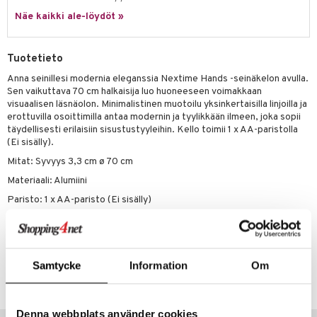
Näe kaikki ale-löydöt »
Tuotetieto
Anna seinillesi modernia eleganssia Nextime Hands -seinäkelon avulla.
Sen vaikuttava 70 cm halkaisija luo huoneeseen voimakkaan
visuaalisen läsnäolon. Minimalistinen muotoilu yksinkertaisilla linjoilla ja
erottuvilla osoittimilla antaa modernin ja tyylikkään ilmeen, joka sopii
täydellisesti erilaisiin sisustustyyleihin. Kello toimii 1 x AA-paristolla
(Ei sisälly).
Mitat: Syvyys 3,3 cm ø 70 cm
Materiaali: Alumiini
Paristo: 1 x AA-paristo (Ei sisälly)
Hiljainen: Ei
Tuotenumero
Samtycke
Information
Om
ITZ54-1-SV
Denna webbplats använder cookies