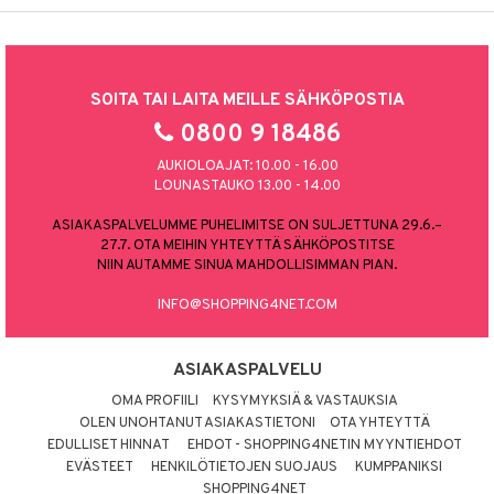
SOITA TAI LAITA MEILLE SÄHKÖPOSTIA
0800 9 18486
AUKIOLOAJAT: 10.00 - 16.00
LOUNASTAUKO 13.00 - 14.00
ASIAKASPALVELUMME PUHELIMITSE ON SULJETTUNA 29.6.–
27.7. OTA MEIHIN YHTEYTTÄ SÄHKÖPOSTITSE
NIIN AUTAMME SINUA MAHDOLLISIMMAN PIAN.
INFO@SHOPPING4NET.COM
ASIAKASPALVELU
OMA PROFIILI
KYSYMYKSIÄ & VASTAUKSIA
OLEN UNOHTANUT ASIAKASTIETONI
OTA YHTEYTTÄ
EDULLISET HINNAT
EHDOT - SHOPPING4NETIN MYYNTIEHDOT
EVÄSTEET
HENKILÖTIETOJEN SUOJAUS
KUMPPANIKSI
SHOPPING4NET