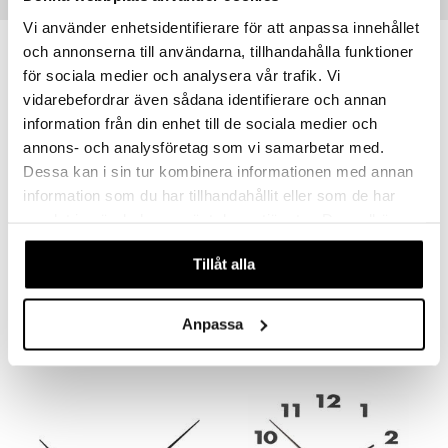
Suositut tuotteet
Vi använder enhetsidentifierare för att anpassa innehållet
och annonserna till användarna, tillhandahålla funktioner
-12%
för sociala medier och analysera vår trafik. Vi
vidarebefordrar även sådana identifierare och annan
information från din enhet till de sociala medier och
annons- och analysföretag som vi samarbetar med.
Dessa kan i sin tur kombinera informationen med annan
information som du har tillhandahållit eller som de har
samlat in när du har använt deras tjänster. Du godkänner
Saatavana useana vaihtoehtona
våra cookies vid fortsatt användande av vår webbplats.
Plug Inn Seinäkello 58 cm
Hands Seinäkello 70 cm
Tillåt alla
NEXTIME
NEXTIME
83,99
30,90
35
alk.
€
€
(
€
)
Anpassa