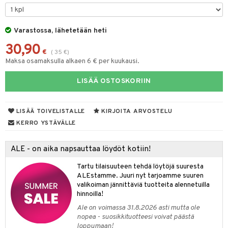
lyt
tyisveitset
& Baaritarvikkeet
nsäilytys & Korit
Varastossa, lähetetään heti
ttöön
 tekstiilit
ttiöveitset
30,90
s
tyynyt
 Grillaustarvikkeet
rinta- & Vihannesveitset
€
(
35
€
)
Maksa osamaksulla alkaen 6 € per kuukausi.
oneen tekstiilit
 & hyönteissuoja
iköt & Lyhdyt
kkuulaudat
spalvelu
LISÄÄ OSTOSKORIIN
timet
lot
päveitset
ksiä & vastauksia
tsenteroittimet
n ruokinta
mput
LISÄÄ TOIVELISTALLE
KIRJOITA ARVOSTELU
tuotetta
tsisetit
tolamput
oneen tekstiilit
aistus
KERRO YSTÄVÄLLE
 verkkokaupasta
tsitarvikkeet
tälamput
anasetit
avälineet
ustarvikkeet
ALE - on aika napsauttaa löydöt kotiin!
anat & Tyynyliinat
 Peitteet
Tartu tilaisuuteen tehdä löytöjä suuresta
nyt & Peitot
maelämä
ALEstamme. Juuri nyt tarjoamme suuren
valikoiman jännittäviä tuotteita alennetuilla
aistus
hinnoilla!
Ale on voimassa 31.8.2026 asti mutta ole
nopea - suosikkituotteesi voivat päästä
loppumaan!