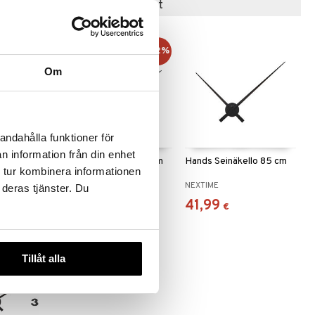
Suositut tuotteet
-12%
Om
 useana
andahålla funktioner för
htona
n information från din enhet
kello 58 cm
Hands Seinäkello 70 cm
Hands Seinäkello 85 cm
 tur kombinera informationen
NEXTIME
NEXTIME
 deras tjänster. Du
30,90
41,99
(
35
€
)
€
€
€
Tillåt alla