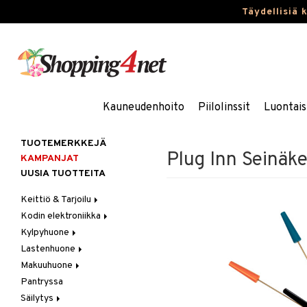
Täydellisiä 
Kauneudenhoito
Piilolinssit
Luontais
TUOTEMERKKEJÄ
Plug Inn Seinäk
KAMPANJAT
UUSIA TUOTTEITA
Keittiö & Tarjoilu
Kodin elektroniikka
Aterimet
Kylpyhuone
Kannut & Karahvit
Ääni
Lastenhuone
Keittiösäilytys
Kylpyhuoneen sisustus
Makuuhuone
Keittiötekstiilit
Kylpyhuoneen tarvikkeita
Kylpyhuoneen koristelu
Pantryssa
Keittiövälineet
Kylpyhuoneen tekstiilit
Lasten huonekalut
Huovat & Saalit
Säilytys
Kodinkoneet
Lasten lamput
Koristetyynyt