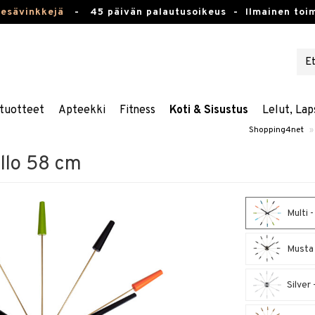
kesävinkkejä
-
45 päivän palautusoikeus -
Ilmainen toim
tuotteet
Apteekki
Fitness
Koti & Sisustus
Lelut, Lap
Shopping4net
»
ello 58 cm
Multi -
Musta 
Silver 