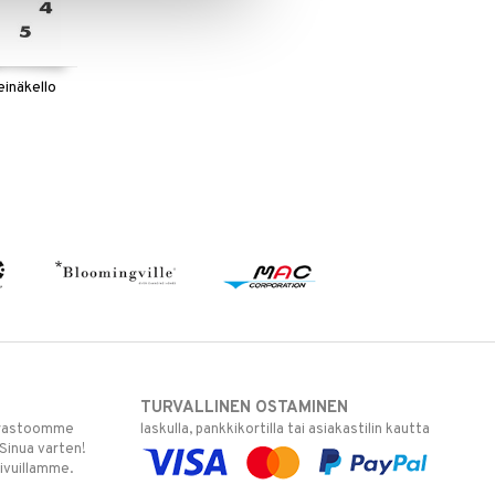
einäkello
TURVALLINEN OSTAMINEN
varastoomme
laskulla, pankkikortilla tai asiakastilin kautta
 Sinua varten!
sivuillamme.