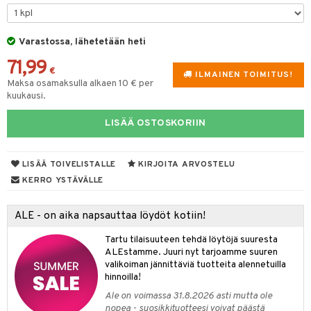
lyt
tyisveitset
& Baaritarvikkeet
nsäilytys & Korit
Varastossa, lähetetään heti
ttöön
 tekstiilit
ttiöveitset
71,99
s
tyynyt
 Grillaustarvikkeet
rinta- & Vihannesveitset
€
ILMAINEN TOIMITUS!
Maksa osamaksulla alkaen 10 € per
oneen tekstiilit
 & hyönteissuoja
iköt & Lyhdyt
kkuulaudat
kuukausi.
spalvelu
timet
lot
päveitset
LISÄÄ OSTOSKORIIN
ksiä & vastauksia
tsenteroittimet
n ruokinta
mput
tuotetta
tsisetit
LISÄÄ TOIVELISTALLE
KIRJOITA ARVOSTELU
tolamput
oneen tekstiilit
aistus
 verkkokaupasta
KERRO YSTÄVÄLLE
tsitarvikkeet
tälamput
anasetit
avälineet
ustarvikkeet
anat & Tyynyliinat
 Peitteet
ALE - on aika napsauttaa löydöt kotiin!
nyt & Peitot
maelämä
Tartu tilaisuuteen tehdä löytöjä suuresta
ALEstamme. Juuri nyt tarjoamme suuren
aistus
valikoiman jännittäviä tuotteita alennetuilla
hinnoilla!
Ale on voimassa 31.8.2026 asti mutta ole
nopea - suosikkituotteesi voivat päästä