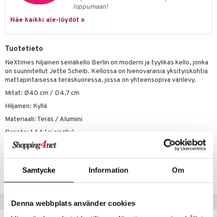
loppumaan!
Näe kaikki ale-löydöt »
Tuotetieto
NeXtimes hiljainen seinäkello Berlin on moderni ja tyylikäs kello, jonka
on suunnitellut Jette Scheib. Kellossa on hienovaraisia yksityiskohtia
mattapintaisessa teräskuoressa, jossa on yhteensopiva värilevy.
Mitat: Ø40 cm / D4,7 cm
Hiljainen: Kyllä
Materiaali: Teräs / Alumiini
Paristo: 1 AA (ei sisälly)
Tuotenumero
Samtycke
Information
Om
ITZ65-1-KHA
Suositut tuotteet
Denna webbplats använder cookies