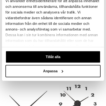
Vi använder enhetsidentifierare för att anpassa innehållet
-12%
och annonserna till användarna, tillhandahålla funktioner
för sociala medier och analysera vår trafik. Vi
vidarebefordrar även sådana identifierare och annan
information från din enhet till de sociala medier och
annons- och analysföretag som vi samarbetar med.
Dessa kan i sin tur kombinera informationen med annan
information som du har tillhandahållit eller som de har
Saatavana useana vaihtoehtona
samlat in när du har använt deras tjänster. Du godkänner
våra cookies vid fortsatt användande av vår webbplats.
Plug Inn Seinäkello 58 cm
Hands Seinäkello 70 cm
NEXTIME
NEXTIME
Tillåt alla
83,99
30,90
35
alk.
€
€
(
€
)
Anpassa