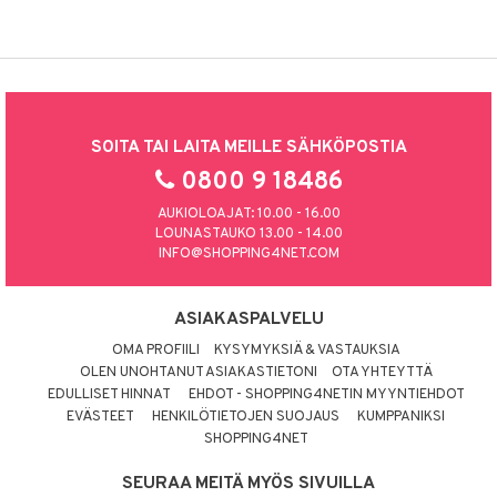
SOITA TAI LAITA MEILLE SÄHKÖPOSTIA
0800 9 18486
AUKIOLOAJAT: 10.00 - 16.00
LOUNASTAUKO 13.00 - 14.00
INFO@SHOPPING4NET.COM
ASIAKASPALVELU
OMA PROFIILI
KYSYMYKSIÄ & VASTAUKSIA
OLEN UNOHTANUT ASIAKASTIETONI
OTA YHTEYTTÄ
EDULLISET HINNAT
EHDOT - SHOPPING4NETIN MYYNTIEHDOT
EVÄSTEET
HENKILÖTIETOJEN SUOJAUS
KUMPPANIKSI
SHOPPING4NET
SEURAA MEITÄ MYÖS SIVUILLA