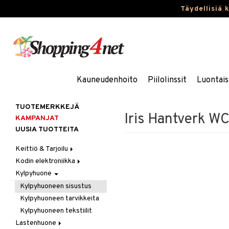
Täydellisiä 
Kauneudenhoito
Piilolinssit
Luontais
TUOTEMERKKEJÄ
Iris Hantverk WC
KAMPANJAT
UUSIA TUOTTEITA
Keittiö & Tarjoilu
Kodin elektroniikka
Aterimet
Kylpyhuone
Kannut & Karahvit
Ääni
Keittiösäilytys
Kylpyhuoneen sisustus
Keittiötekstiilit
Kylpyhuoneen tarvikkeita
Keittiövälineet
Kylpyhuoneen tekstiilit
Kodinkoneet
Lastenhuone