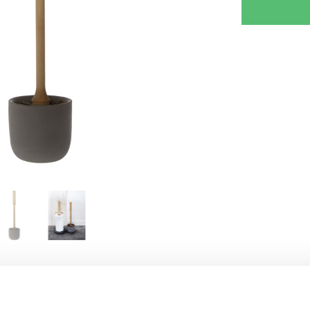
RJOITA ARVOSTELU
KERRO YSTÄVÄLLE