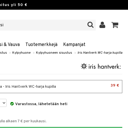
itus yli 50 €
si & Vauva
Tuotemerkkejä
Kampanjat
ustus
»
Kylpyhuone
»
Kylpyhuoneen sisustus
»
Iris Hantverk WC-harja kupilla
39 €
 - Iris Hantverk WC-harja kupilla
Varastossa, lähetetään heti
la alkaen 7 € per kuukausi.