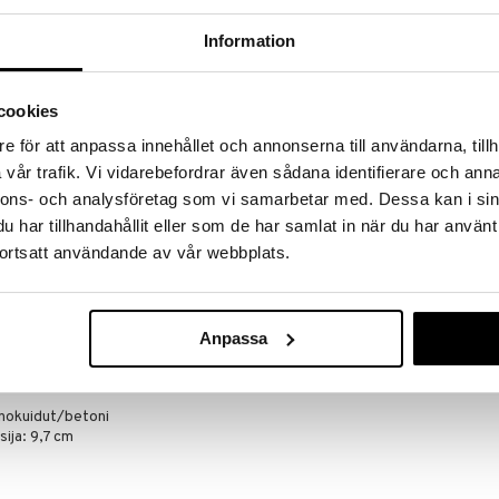
a löydöt kotiin!
Information
isuuteen tehdä löytöjä suuresta ALEstamme. Juuri
mme suuren valikoiman jännittäviä tuotteita
a hinnoilla!
cookies
massa 31.8.2026 asti mutta ole nopea -
otteesi voivat päästä loppumaan!
e för att anpassa innehållet och annonserna till användarna, tillh
i ale-löydöt »
vår trafik. Vi vidarebefordrar även sådana identifierare och anna
nnons- och analysföretag som vi samarbetar med. Dessa kan i sin
har tillhandahållit eller som de har samlat in när du har använt
ortsatt användande av vår webbplats.
Iris Hantverk 
arja on öljyttyä koivua ja keinoharjaksia, kuppi on
Täyttö
ältää hieman polymeeriä, tehden kupista joustavan ja
IRIS HANTVERK
n aineita, jotka ovat ympäristölle haitallisia. Huomioi,
13,81
dellä ja vessanpuhdistusaineella ja antaa harjan
€
Anpassa
tusaineen kanssa, puhdista vessanpönttö, ravista
rja takaisin kuppiinsa. Täyttöpakkaus on ostettavissa
einokuidut/betoni
ija: 9,7 cm