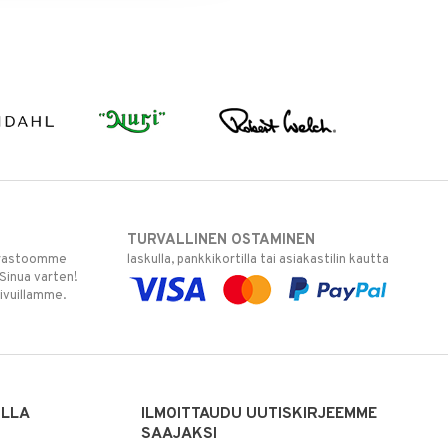
TURVALLINEN OSTAMINEN
varastoomme
laskulla, pankkikortilla tai asiakastilin kautta
 Sinua varten!
sivuillamme.
ILLA
ILMOITTAUDU UUTISKIRJEEMME
SAAJAKSI