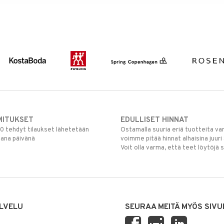
MITUKSET
EDULLISET HINNAT
00 tehdyt tilaukset lähetetään
Ostamalla suuria eriä tuotteita 
mana päivänä
voimme pitää hinnat alhaisina juuri
Voit olla varma, että teet löytöjä 
LVELU
SEURAA MEITÄ MYÖS SIVU