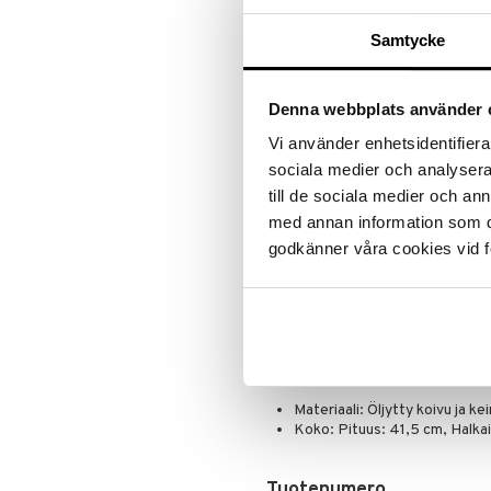
ALE - on aika napsautta
Leipäveitset
Samtycke
Veitsenteroittimet
Tartu tila
Veitsisetit
nyt tarjoa
alennetuill
Veitsitarvikkeet
Denna webbplats använder 
Ale on voi
suosikkitu
Vi använder enhetsidentifierar
Näe kaikk
sociala medier och analysera 
till de sociala medier och a
med annan information som du 
Tuotetieto
godkänner våra cookies vid f
Iris Hantverkin wc-harja kupilla. H
valmistettu betonista. Betoni sis
taipuisan. Betoni ei sisällä lainkaa
ettei betonikippoa tule täyttää ve
seistä siinä. Käytä harjaa puhdis
ylimääräinen vesi pois ja aseta ha
erikseen.
Materiaali: Öljytty koivu ja k
Koko: Pituus: 41,5 cm, Halkais
Tuotenumero