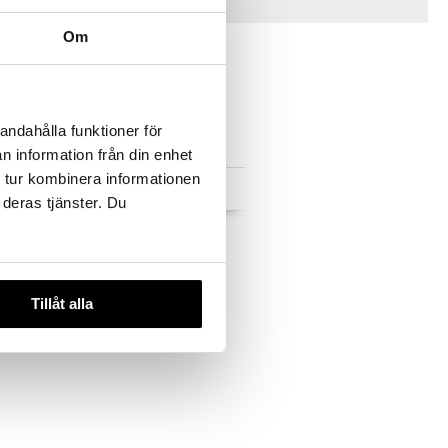
Vinkkejä sinulle
Om
andahålla funktioner för
n information från din enhet
 tur kombinera informationen
Saatavana useana
vaihtoehtona
 deras tjänster. Du
WC-harja
Lotus Vessaharjateline
METTE DITMER
51,99
alk.
€
Tillåt alla