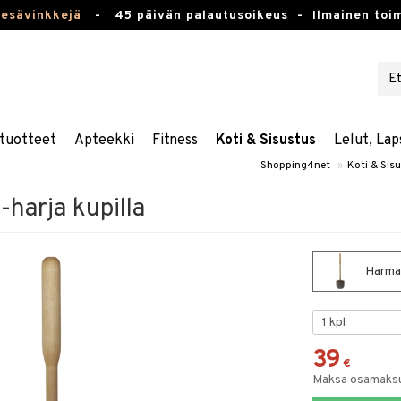
kesävinkkejä
-
45 päivän palautusoikeus -
Ilmainen toim
tuotteet
Apteekki
Fitness
Koti & Sisustus
Lelut, Lap
Shopping4net
»
Koti & Sis
-harja kupilla
Harmaa
39
€
Maksa osamaksul