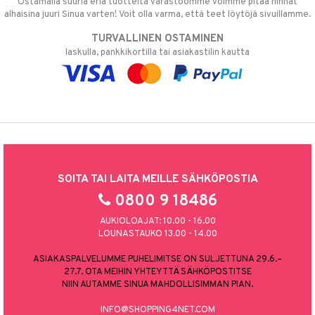
Ostamalla suuria eriä tuotteita varastoomme voimme pitää hinnat
alhaisina juuri Sinua varten! Voit olla varma, että teet löytöjä sivuillamme.
TURVALLINEN OSTAMINEN
laskulla, pankkikortilla tai asiakastilin kautta
SOITA TAI LAITA MEILLE SÄHKÖPOSTIA
0800 9 18486
AUKIOLOAJAT: 10.00 - 16.00
LOUNASTAUKO 13.00 - 14.00
ASIAKASPALVELUMME PUHELIMITSE ON SULJETTUNA 29.6.–
27.7. OTA MEIHIN YHTEYTTÄ SÄHKÖPOSTITSE
NIIN AUTAMME SINUA MAHDOLLISIMMAN PIAN.
INFO@SHOPPING4NET.COM