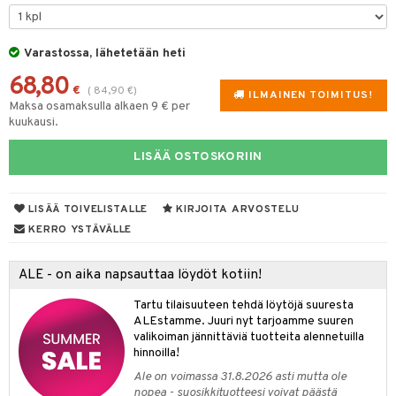
aistus
tyisveitset
& Baaritarvikkeet
Varastossa, lähetetään heti
ttiöveitset
68,80
rinta- & Vihannesveitset
€
(
84,90
€
)
ILMAINEN TOIMITUS!
Maksa osamaksulla alkaen 9 € per
kkuulaudat
kuukausi.
päveitset
LISÄÄ OSTOSKORIIN
tsenteroittimet
tsisetit
LISÄÄ TOIVELISTALLE
KIRJOITA ARVOSTELU
KERRO YSTÄVÄLLE
tsitarvikkeet
ALE - on aika napsauttaa löydöt kotiin!
Tartu tilaisuuteen tehdä löytöjä suuresta
ALEstamme. Juuri nyt tarjoamme suuren
valikoiman jännittäviä tuotteita alennetuilla
hinnoilla!
Ale on voimassa 31.8.2026 asti mutta ole
nopea - suosikkituotteesi voivat päästä