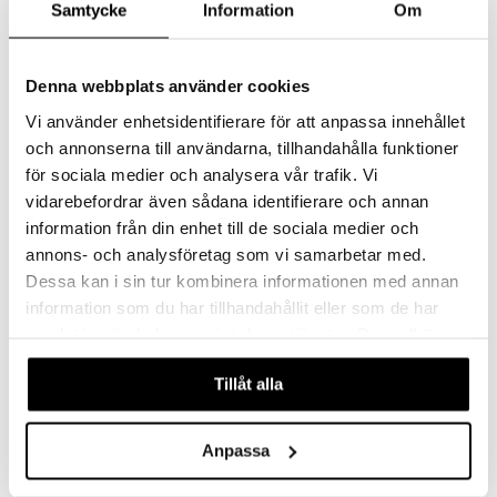
Samtycke
Information
Om
Denna webbplats använder cookies
BIRILLO Hammasharjanpidike
Birillo purkki vanupuikoille
ALESSI
ALESSI
Vi använder enhetsidentifierare för att anpassa innehållet
och annonserna till användarna, tillhandahålla funktioner
22,99
35,89
€
€
för sociala medier och analysera vår trafik. Vi
vidarebefordrar även sådana identifierare och annan
information från din enhet till de sociala medier och
annons- och analysföretag som vi samarbetar med.
Dessa kan i sin tur kombinera informationen med annan
information som du har tillhandahållit eller som de har
samlat in när du har använt deras tjänster. Du godkänner
våra cookies vid fortsatt användande av vår webbplats.
Tillåt alla
Anpassa
Birillo puuvillatyynyjen jakaja
BIRILLO Saippuakuppi
ALESSI
ALESSI