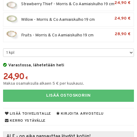
24,90 €
Strawberry Thief - Morris & Co Aamiaiskulho 19 cm
tyisveitset
& Baaritarvikkeet
24,90 €
Willow - Morris & Co Aamiaiskulho 19 cm
ttiöveitset
ktroniikka
rinta- & Vihannesveitset
one
28,90 €
Fruits - Morris & Co Aamiaiskulho 19 cm
kkuulaudat
uone
uoneen sisustus
päveitset
one
oneen tarvikkeita
oneen koristelu
tsenteroittimet
a
oneen tekstiilit
 huonekalut
& Saalit
Varastossa, lähetetään heti
tsisetit
24,90
 lamput
tyynyt
€
tsitarvikkeet
Maksa osamaksulla alkaen 5 € per kuukausi.
uoneen säilytys
t
it & Koukut
LISÄÄ OSTOSKORIIN
anasetit
uoneen tekstiilit
uotteet
risteet
anat & Tyynyliinat
ttöön
lytys
elu
 tekstiilit
LISÄÄ TOIVELISTALLE
KIRJOITA ARVOSTELU
nyt & Peitot
kut
mot & Veistokset
s
iköt & Lyhdyt
tyynyt
 Grillaustarvikkeet
KERRO YSTÄVÄLLE
nsäilytys & Korit
lot
huonekalut
oneen tekstiilit
 & hyönteissuoja
iköt & Lyhdyt
spalvelu
ALE - on aika napsauttaa löydöt kotiin!