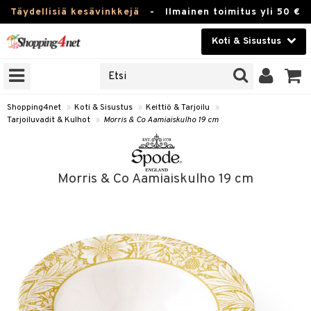
Täydellisiä kesävinkkejä
-
Ilmainen toimitus yli 50 €
Koti & Sisustus
ERKKEJÄ
Kauneudenhoito
JAT
UOTTEITA
Piilolinssit
Shopping4net
»
Koti & Sisustus
»
Keittiö & Tarjoilu
»
Tarjoiluvadit & Kulhot
»
Morris & Co Aamiaiskulho 19 cm
Luontaistuotteet
 Tarjoilu
Apteekki
et
Morris & Co Aamiaiskulho 19 cm
 & Karahvit
Fitness
säilytys
Koti & Sisustus
ekstiilit
Lelut, Lapsi & Vauva
välineet
Tuotemerkkejä
oneet
Kampanjat
vi, Tee & Espresso
 Mukit