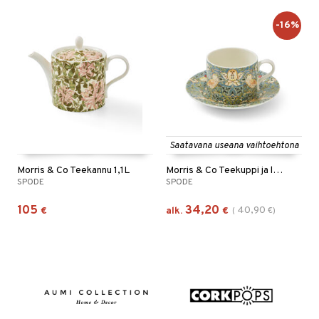
-16%
Saatavana useana vaihtoehtona
Morris & Co Teekannu 1,1L
Morris & Co Teekuppi ja lautanen 0,28 L
SPODE
SPODE
105
34,20
40,90
€
alk.
€
(
€
)