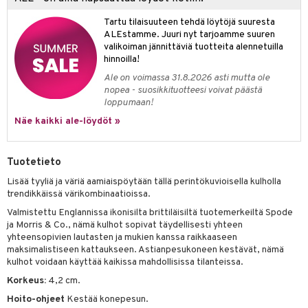
jat
s & Hyllyt
timet
lot
ksiä & vastauksia
Tartu tilaisuuteen tehdä löytöjä suuresta
al Art
karit & Koukut
ynttilät
n ruokinta
mput
ALEstamme. Juuri nyt tarjoamme suuren
tuotetta
valikoiman jännittäviä tuotteita alennetuilla
ukut
lyt
tolamput
oneen tekstiilit
aistus
hinnoilla!
 verkkokaupasta
näkoristeet
nsäilytys & Korit
tälamput
anasetit
avälineet
ustarvikkeet
Ale on voimassa 31.8.2026 asti mutta ole
nopea - suosikkituotteesi voivat päästä
sit
anat & Tyynyliinat
 Peitteet
loppumaan!
Näe kaikki ale-löydöt »
nyt & Peitot
maelämä
aistus
Tuotetieto
Lisää tyyliä ja väriä aamiaispöytään tällä perintökuvioisella kulholla
trendikkäissä värikombinaatioissa.
Valmistettu Englannissa ikonisilta brittiläisiltä tuotemerkeiltä Spode
ja Morris & Co., nämä kulhot sopivat täydellisesti yhteen
yhteensopivien lautasten ja mukien kanssa raikkaaseen
maksimalistiseen kattaukseen. Astianpesukoneen kestävät, nämä
kulhot voidaan käyttää kaikissa mahdollisissa tilanteissa.
Korkeus:
4,2 cm.
Hoito-ohjeet
Kestää konepesun.