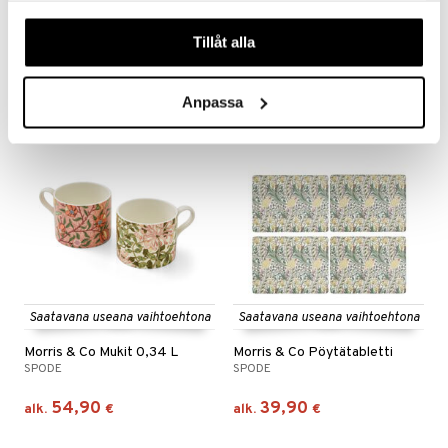
Morris & Co Lautanen 20 cm
Morris & Co Lautanen 23 cm
våra cookies vid fortsatt användande av vår webbplats.
SPODE
SPODE
Tillåt alla
64,98
24,90
€
alk.
€
Anpassa
Saatavana useana vaihtoehtona
Saatavana useana vaihtoehtona
Morris & Co Mukit 0,34 L
Morris & Co Pöytätabletti
SPODE
SPODE
54,90
39,90
alk.
€
alk.
€