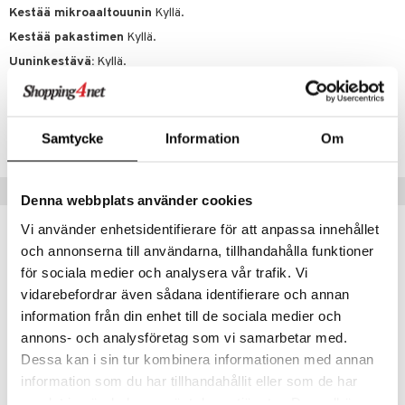
Kestää mikroaaltouunin
Kyllä.
Kestää pakastimen
Kyllä.
Uuninkestävä:
Kyllä.
Tuotenumero
IUC77-1-MAX
Samtycke
Information
Om
Vinkkejä sinulle
Denna webbplats använder cookies
Vi använder enhetsidentifierare för att anpassa innehållet
och annonserna till användarna, tillhandahålla funktioner
för sociala medier och analysera vår trafik. Vi
vidarebefordrar även sådana identifierare och annan
information från din enhet till de sociala medier och
annons- och analysföretag som vi samarbetar med.
Dessa kan i sin tur kombinera informationen med annan
information som du har tillhandahållit eller som de har
Saatavana useana vaihtoehtona
samlat in när du har använt deras tjänster. Du godkänner