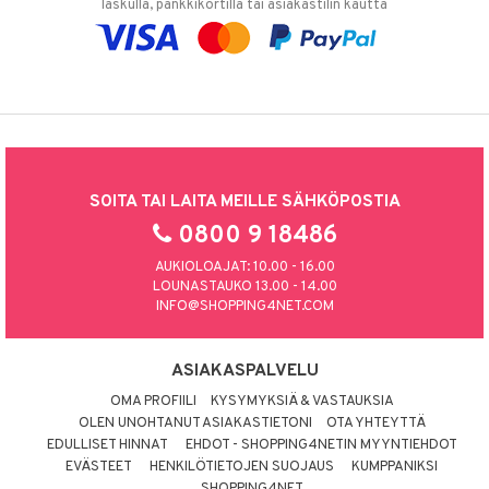
laskulla, pankkikortilla tai asiakastilin kautta
SOITA TAI LAITA MEILLE SÄHKÖPOSTIA
0800 9 18486
AUKIOLOAJAT: 10.00 - 16.00
LOUNASTAUKO 13.00 - 14.00
INFO@SHOPPING4NET.COM
ASIAKASPALVELU
OMA PROFIILI
KYSYMYKSIÄ & VASTAUKSIA
OLEN UNOHTANUT ASIAKASTIETONI
OTA YHTEYTTÄ
EDULLISET HINNAT
EHDOT - SHOPPING4NETIN MYYNTIEHDOT
EVÄSTEET
HENKILÖTIETOJEN SUOJAUS
KUMPPANIKSI
SHOPPING4NET