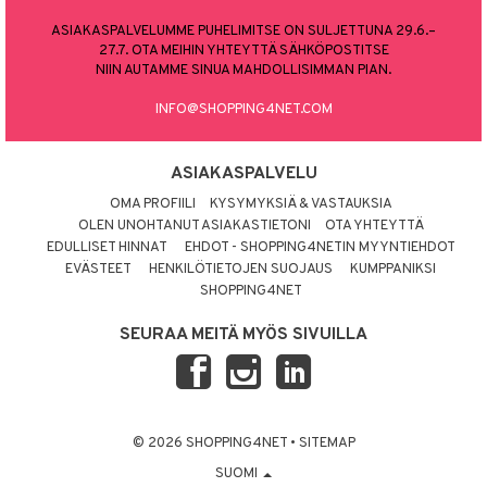
ASIAKASPALVELUMME PUHELIMITSE ON SULJETTUNA 29.6.–
27.7. OTA MEIHIN YHTEYTTÄ SÄHKÖPOSTITSE
NIIN AUTAMME SINUA MAHDOLLISIMMAN PIAN.
INFO@SHOPPING4NET.COM
ASIAKASPALVELU
OMA PROFIILI
KYSYMYKSIÄ & VASTAUKSIA
OLEN UNOHTANUT ASIAKASTIETONI
OTA YHTEYTTÄ
EDULLISET HINNAT
EHDOT - SHOPPING4NETIN MYYNTIEHDOT
EVÄSTEET
HENKILÖTIETOJEN SUOJAUS
KUMPPANIKSI
SHOPPING4NET
SEURAA MEITÄ MYÖS SIVUILLA
© 2026 SHOPPING4NET
•
SITEMAP
SUOMI