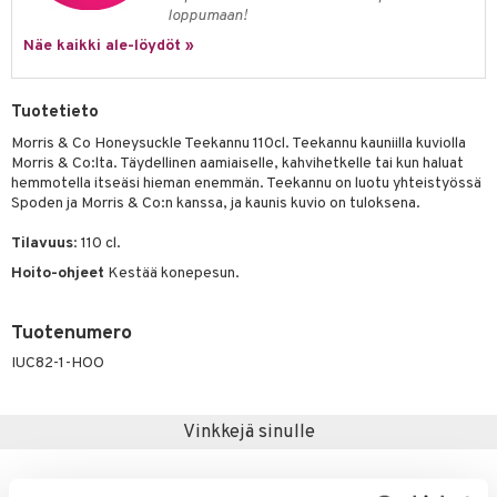
jat
s & Hyllyt
n ruokinta
lot
loppumaan!
ksiä & vastauksia
al Art
karit & Koukut
Näe kaikki ale-löydöt »
ynttilät
mput
tuotetta
ukut
lyt
tolamput
oneen tekstiilit
avälineet
aistus
 verkkokaupasta
Tuotetieto
näkoristeet
nsäilytys & Korit
tälamput
anasetit
ustarvikkeet
Morris & Co Honeysuckle Teekannu 110cl. Teekannu kauniilla kuviolla
sit
anat & Tyynyliinat
 Peitteet
maelämä
Morris & Co:lta. Täydellinen aamiaiselle, kahvihetkelle tai kun haluat
hemmotella itseäsi hieman enemmän. Teekannu on luotu yhteistyössä
nyt & Peitot
aistus
Spoden ja Morris & Co:n kanssa, ja kaunis kuvio on tuloksena.
Tilavuus
: 110 cl.
Hoito-ohjeet
Kestää konepesun.
Tuotenumero
IUC82-1-HOO
Vinkkejä sinulle