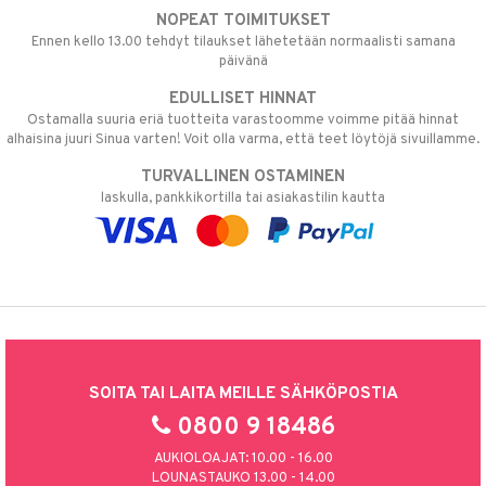
NOPEAT TOIMITUKSET
Ennen kello 13.00 tehdyt tilaukset lähetetään normaalisti samana
päivänä
EDULLISET HINNAT
Ostamalla suuria eriä tuotteita varastoomme voimme pitää hinnat
alhaisina juuri Sinua varten! Voit olla varma, että teet löytöjä sivuillamme.
TURVALLINEN OSTAMINEN
laskulla, pankkikortilla tai asiakastilin kautta
SOITA TAI LAITA MEILLE SÄHKÖPOSTIA
0800 9 18486
AUKIOLOAJAT: 10.00 - 16.00
LOUNASTAUKO 13.00 - 14.00