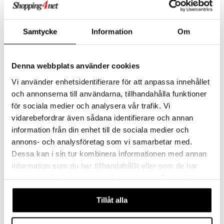
Samtycke
Information
Om
Denna webbplats använder cookies
Saatavana useana vaihtoehtona
Vi använder enhetsidentifierare för att anpassa innehållet
och annonserna till användarna, tillhandahålla funktioner
Morris & Co Aamiaiskulho 19 cm
Morris & Co Kolmikerroksinen kakkutarjotin
för sociala medier och analysera vår trafik. Vi
SPODE
SPODE
vidarebefordrar även sådana identifierare och annan
24,90
79,90
alk.
€
€
information från din enhet till de sociala medier och
annons- och analysföretag som vi samarbetar med.
Dessa kan i sin tur kombinera informationen med annan
information som du har tillhandahållit eller som de har
samlat in när du har använt deras tjänster. Du godkänner
våra cookies vid fortsatt användande av vår webbplats.
Tillåt alla