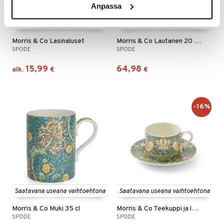
Anpassa
Saatavana useana vaihtoehtona
Morris & Co Lasinaluset
Morris & Co Lautanen 20 cm
SPODE
SPODE
15,99
64,98
alk.
€
€
-16%
Saatavana useana vaihtoehtona
Saatavana useana vaihtoehtona
Morris & Co Muki 35 cl
Morris & Co Teekuppi ja lautanen 0,28 L
SPODE
SPODE