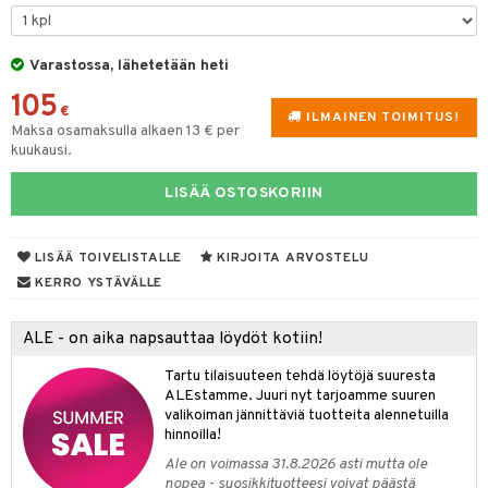
tyisveitset
& Baaritarvikkeet
Varastossa, lähetetään heti
ttiöveitset
ktroniikka
105
rinta- & Vihannesveitset
€
one
ILMAINEN TOIMITUS!
Maksa osamaksulla alkaen 13 € per
kkuulaudat
kuukausi.
uone
uoneen sisustus
päveitset
one
oneen tarvikkeita
oneen koristelu
LISÄÄ OSTOSKORIIN
tsenteroittimet
a
oneen tekstiilit
 huonekalut
& Saalit
tsisetit
LISÄÄ TOIVELISTALLE
KIRJOITA ARVOSTELU
 lamput
tyynyt
KERRO YSTÄVÄLLE
tsitarvikkeet
uoneen säilytys
t
it & Koukut
ALE - on aika napsauttaa löydöt kotiin!
anasetit
uoneen tekstiilit
uotteet
risteet
Tartu tilaisuuteen tehdä löytöjä suuresta
anat & Tyynyliinat
ttöön
lytys
elu
 tekstiilit
ALEstamme. Juuri nyt tarjoamme suuren
valikoiman jännittäviä tuotteita alennetuilla
nyt & Peitot
kut
mot & Veistokset
s
iköt & Lyhdyt
tyynyt
 Grillaustarvikkeet
hinnoilla!
nsäilytys & Korit
lot
huonekalut
oneen tekstiilit
timet
iköt & Lyhdyt
Ale on voimassa 31.8.2026 asti mutta ole
spalvelu
nopea - suosikkituotteesi voivat päästä