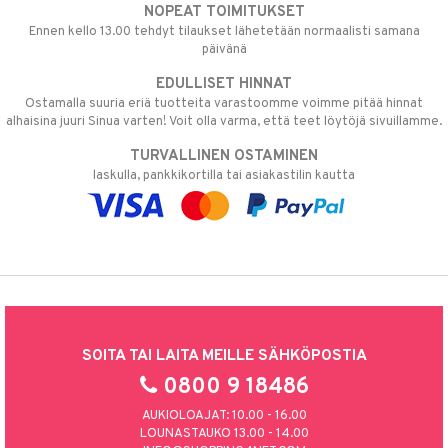
NOPEAT TOIMITUKSET
Ennen kello 13.00 tehdyt tilaukset lähetetään normaalisti samana
päivänä
EDULLISET HINNAT
Ostamalla suuria eriä tuotteita varastoomme voimme pitää hinnat
alhaisina juuri Sinua varten! Voit olla varma, että teet löytöjä sivuillamme.
TURVALLINEN OSTAMINEN
laskulla, pankkikortilla tai asiakastilin kautta
SOITA TAI LAITA MEILLE SÄHKÖPOSTIA
0800 9 18486
AUKIOLOAJAT: 10.00 - 16.00
LOUNASTAUKO 13.00 - 14.00