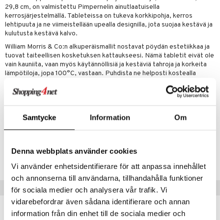
29,8 cm, on valmistettu Pimpernelin ainutlaatuisella
kerrosjärjestelmällä. Tableteissa on tukeva korkkipohja, kerros
lehtipuuta ja ne viimeistellään upealla designilla, jota suojaa kestävä ja
kulutusta kestävä kalvo.
William Morris & Co:n alkuperäismallit nostavat pöydän estetiikkaa ja
tuovat taiteellisen kosketuksen kattaukseesi. Nämä tabletit eivät ole
vain kauniita, vaan myös käytännöllisiä ja kestäviä tahroja ja korkeita
lämpötiloja, jopa 100°C, vastaan. Puhdista ne helposti kostealla
liinalla. Täydelliset arkipäivän käyttöön tai erityisiin tilaisuuksiin, nämä
Morris & Co:n tabletit ovat todellinen ilo silmälle ja suojaavat pöytääsi
tyylillä.
Samtycke
Information
Om
Mitat
: 40,1 x 29,8 cm.
Tuotenumero
Denna webbplats använder cookies
IUC85-4-A3
Vi använder enhetsidentifierare för att anpassa innehållet
och annonserna till användarna, tillhandahålla funktioner
Vinkkejä sinulle
för sociala medier och analysera vår trafik. Vi
vidarebefordrar även sådana identifierare och annan
information från din enhet till de sociala medier och