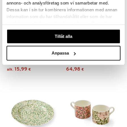
annons- och analysföretag som vi samarbetar med.
Dessa kan i sin tur kombinera informationen med annan
information som du har tillhandahållit eller som de har
samlat in när du har använt deras tjänster. Du godkänner
våra cookies vid fortsatt användande av vår webbplats.
Tillåt alla
Saatavana useana vaihtoehtona
Anpassa
Morris & Co Lasinaluset
Morris & Co Lautanen 20 cm
SPODE
SPODE
15,99
64,98
alk.
€
€