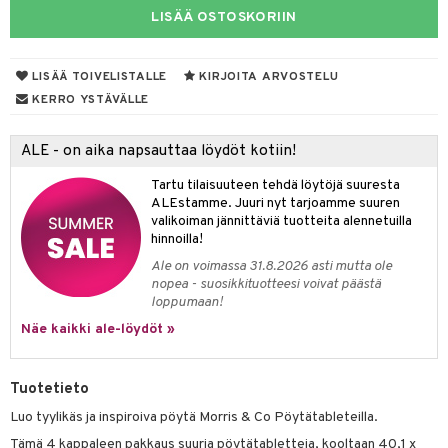
jat
s & Hyllyt
timet
lot
LISÄÄ OSTOSKORIIN
ksiä & vastauksia
al Art
karit & Koukut
ynttilät
n ruokinta
mput
tuotetta
ukut
lyt
tolamput
oneen tekstiilit
aistus
LISÄÄ TOIVELISTALLE
KIRJOITA ARVOSTELU
 verkkokaupasta
KERRO YSTÄVÄLLE
näkoristeet
nsäilytys & Korit
tälamput
anasetit
avälineet
ustarvikkeet
sit
anat & Tyynyliinat
 Peitteet
ALE - on aika napsauttaa löydöt kotiin!
nyt & Peitot
maelämä
Tartu tilaisuuteen tehdä löytöjä suuresta
ALEstamme. Juuri nyt tarjoamme suuren
aistus
valikoiman jännittäviä tuotteita alennetuilla
hinnoilla!
Ale on voimassa 31.8.2026 asti mutta ole
nopea - suosikkituotteesi voivat päästä
loppumaan!
Näe kaikki ale-löydöt »
Tuotetieto
Luo tyylikäs ja inspiroiva pöytä Morris & Co Pöytätableteilla.
Tämä 4 kappaleen pakkaus suuria pöytätabletteja, kooltaan 40,1 x