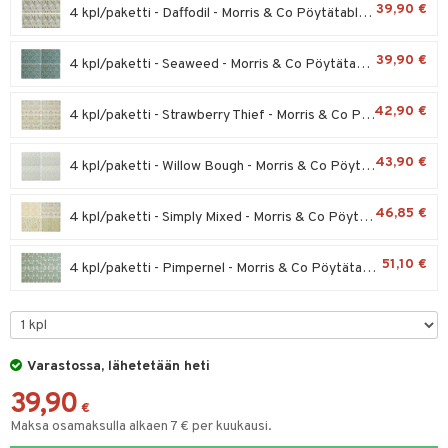
39,90 €
4 kpl/paketti - Daffodil - Morris & Co Pöytätabletti
tyisveitset
& Baaritarvikkeet
39,90 €
4 kpl/paketti - Seaweed - Morris & Co Pöytätabletti
ttiöveitset
ktroniikka
rinta- & Vihannesveitset
one
42,90 €
4 kpl/paketti - Strawberry Thief - Morris & Co Pöytätabletti
kkuulaudat
uone
uoneen sisustus
43,90 €
4 kpl/paketti - Willow Bough - Morris & Co Pöytätabletti
päveitset
one
oneen tarvikkeita
oneen koristelu
tsenteroittimet
a
oneen tekstiilit
 huonekalut
& Saalit
46,85 €
4 kpl/paketti - Simply Mixed - Morris & Co Pöytätabletti
tsisetit
 lamput
tyynyt
51,10 €
4 kpl/paketti - Pimpernel - Morris & Co Pöytätabletti
tsitarvikkeet
uoneen säilytys
t
it & Koukut
anasetit
uoneen tekstiilit
uotteet
risteet
anat & Tyynyliinat
ttöön
lytys
elu
 tekstiilit
Varastossa, lähetetään heti
nyt & Peitot
kut
mot & Veistokset
s
iköt & Lyhdyt
tyynyt
 Grillaustarvikkeet
39,90
€
nsäilytys & Korit
lot
huonekalut
oneen tekstiilit
 & hyönteissuoja
iköt & Lyhdyt
Maksa osamaksulla alkaen 7 € per kuukausi.
spalvelu