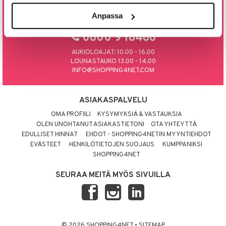
Anpassa
tyisveitset
& Baaritarvikkeet
SOITA TAI LAITA MEILLE SÄHKÖPOSTIA
ttiöveitset
0800 9 18486
rinta- & Vihannesveitset
AUKIOLOAJAT: 10.00 - 16.00
LOUNASTAUKO 13.00 - 14.00
kkuulaudat
INFO@SHOPPING4NET.COM
päveitset
ASIAKASPALVELU
tsenteroittimet
OMA PROFIILI
KYSYMYKSIÄ & VASTAUKSIA
tsisetit
OLEN UNOHTANUT ASIAKASTIETONI
OTA YHTEYTTÄ
EDULLISET HINNAT
EHDOT - SHOPPING4NETIN MYYNTIEHDOT
tsitarvikkeet
EVÄSTEET
HENKILÖTIETOJEN SUOJAUS
KUMPPANIKSI
SHOPPING4NET
SEURAA MEITÄ MYÖS SIVUILLA
© 2026 SHOPPING4NET
•
SITEMAP