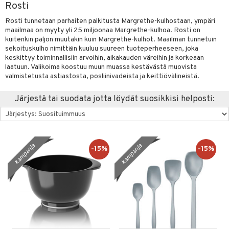
Rosti
vänpaahtimet
anasetit
uoneen tekstiilit
uotteet
risteet
Rosti tunnetaan parhaiten palkitusta Margrethe-kulhostaan, ympäri
erit & Sähkövatkaimet
anat & Tyynyliinat
ma- & Cocktailasit
ttöön
keittiö
lytys
elu
 tekstiilit
maailmaa on myyty yli 25 miljoonaa Margrethe-kulhoa. Rosti on
kuitenkin paljon muutakin kuin Margrethe-kulhot. Maailman tunnetuin
t koneet
nyt & Peitot
malasit
kut
mot & Veistokset
s
et
iköt & Lyhdyt
tyynyt
 Grillaustarvikkeet
sekoituskulho nimittäin kuuluu suureen tuoteperheeseen, joka
keskittyy toiminnallisiin arvoihin, aikakauden väreihin ja korkeaan
enkeittimet
tlasit
nsäilytys & Korit
lot
tit
atarvikkeet
huonekalut
oneen tekstiilit
 & hyönteissuoja
iköt & Lyhdyt
laatuun. Valikoima koostuu muun muassa kestävästä muovista
spalvelu
valmistetusta astiastosta, posliinivadeista ja keittiövälineistä.
mppanjalasit
jat
kalautaset
 Kattilat
s & Hyllyt
timet
lot
ksiä & vastauksia
Järjestä tai suodata jotta löydät suosikkisi helposti:
psi- & Aveclasit
al Art
ät lautaset
karit & Koukut
pannut
ynttilät
n ruokinta
mput
tuotetta
ilasit
ukut
lyt
tolamput
& Maustemyllyt
oneen tekstiilit
aistus
 verkkokaupasta
skey- & Konjakkilasit
näkoristeet
nsäilytys & Korit
tälamput
anasetit
way / Outdoor
avälineet
ustarvikkeet
kampanja
kampanja
-15%
-15%
sit
anat & Tyynyliinat
slaatikot
utarvikkeet
 Peitteet
nyt & Peitot
lot
uvadit & Kulhot
maelämä
moskannut
 & Siivous
aistus
mosmukit
& Leivontavuoat