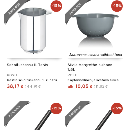
kampanja
kampanja
-15%
-15%
Saatavana useana vaihtoehtona
Sekoituskannu 1L Teräs
Siivilä Margrethe-kulhoon
1,5L
ROSTI
ROSTI
Rostin sekoituskannu 1L ruostumattomasta teräksestä.
Käytännöllinen ja kestävä siivilä Rostilta, samaa muotoa ja korkeaa laatua kuin Margrethe-kulho.
38,17
10,05
44,91
11,82
€
(
€
)
alk.
€
(
€
)
kampanja
kampanja
-15%
-15%