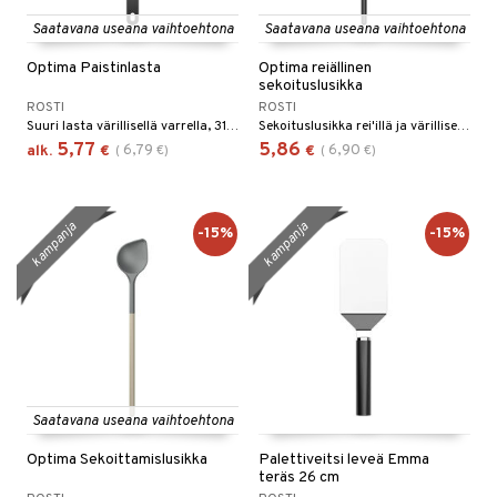
Saatavana useana vaihtoehtona
Saatavana useana vaihtoehtona
Optima Paistinlasta
Optima reiällinen
sekoituslusikka
ROSTI
ROSTI
Suuri lasta värillisellä varrella, 31 cm. Terä on rei'itetty ja 8,5 cm leveänä paletti sopii suurempien elintarvikkeiden käsittelyyn pannulla, sekä liha että vihannekset.
Sekoituslusikka rei'illä ja värillisellä varrella, 31 cm.
5,77
5,86
6,79
6,90
alk.
€
(
€
)
€
(
€
)
kampanja
kampanja
-15%
-15%
Saatavana useana vaihtoehtona
Optima Sekoittamislusikka
Palettiveitsi leveä Emma
teräs 26 cm