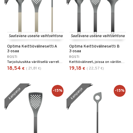
Saatavana useana vaihtoehtona
Saatavana useana vaihtoehtona
Optima Keittiövälinesetti A
Optima Keittiövälinesetti B
3 osaa
3 osaa
ROSTI
ROSTI
Tarjoilulusikka värillisellä varrella. 29 cm. Täydellinen kulhoon tai kattilaan asettamiseen ja pöydälle laittamiseen.
Keittiövälineet, joissa on värillinen kahva, on valmistettu nylonista, joka on hellävarainen pinnoitetuille kattiloille ja paistinpannuille ja kestää lämpöä jopa 220 asteeseen C asti.
18,54
19,18
21,81
22,57
€
(
€
)
€
(
€
)
kampanja
kampanja
-15%
-15%