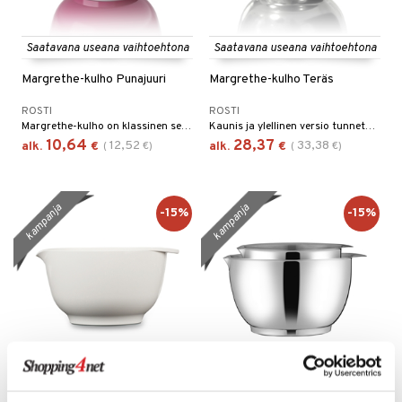
Saatavana useana vaihtoehtona
Saatavana useana vaihtoehtona
Margrethe-kulho Punajuuri
Margrethe-kulho Teräs
ROSTI
ROSTI
Margrethe-kulho on klassinen sekoituskulho, jossa on erinomainen ote, kätevä kaatonokka ja liukumaton pohjarengas.
Kaunis ja ylellinen versio tunnetusta ja pidetystä Margrethe-kulhosta.
10,64
28,37
12,52
33,38
alk.
€
(
€
)
alk.
€
(
€
)
kampanja
kampanja
-15%
-15%
Saatavana useana vaihtoehtona
Margrethe-kulho Valkoinen
Margrethe-kulhosetti 2 kpl