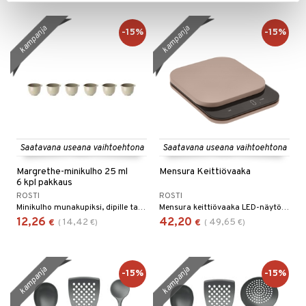
kampanja
kampanja
-15%
-15%
Saatavana useana vaihtoehtona
Saatavana useana vaihtoehtona
Margrethe-minikulho 25 ml
Mensura Keittiövaaka
6 kpl pakkaus
ROSTI
ROSTI
Minikulho munakupiksi, dipille tai muille pienille asioille.
Mensura keittiövaaka LED-näytöllä.
12,26
42,20
14,42
49,65
€
(
€
)
€
(
€
)
kampanja
kampanja
-15%
-15%