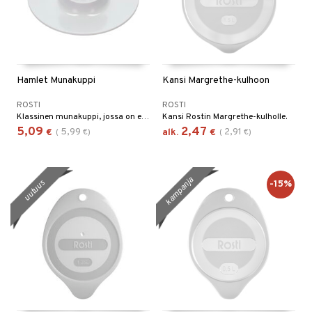
Hamlet Munakuppi
Kansi Margrethe-kulhoon
ROSTI
ROSTI
Klassinen munakuppi, jossa on erityisen leveä reuna esimerkiksi suolalle, pippurille ja munankuorille.
Kansi Rostin Margrethe-kulholle.
5,09
2,47
5,99
2,91
€
(
€
)
alk.
€
(
€
)
kampanja
-15%
uutuus