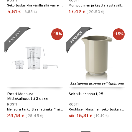
ROSTI
ROSTI
Sekoituslusikka värillisellä varrella. 31 cm. Lusikan pään halkaisija on 5,5 mm, ja toisella puolella oleva kärki helpottaa sekoittamista aivan kattilan reunaan asti.
Monipuolinen ja käyttäjäystävällinen palettiveitsi.
5,81
17,42
6,83
20,50
€
(
€
)
€
(
€
)
kampanja
kampanja
-15%
-15%
Saatavana useana vaihtoehtona
Rosti Mensura
Sekoituskannu 1,25L
Mittakulhosetti 3 osaa
ROSTI
ROSTI
Mensura tarkoittaa latinaksi "mitata", ja Mensura-sarjan tarkoituksena on nimenomaan mitata nopeasti ja tarkasti.
Rostiksen klassinen sekoituskannu on välttämätön jokaisessa keittiössä – täydellinen sekä valmistukseen, tarjoiluun että säilytykseen.
24,18
16,31
28,45
19,19
€
(
€
)
alk.
€
(
€
)