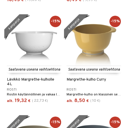
16,45
8,49
€
(
€
)
€
(
€
)
kampanja
kampanja
-15%
-15%
Saatavana useana vaihtoehtona
Saatavana useana vaihtoehtona
Lävikkö Margrethe-kulholle
Margrethe-kulho Curry
4L
ROSTI
ROSTI
Rostin käytännöllinen ja vakaa lävikkö.
Margrethe-kulho on klassinen sekoituskulho, jossa on erinomainen ote, kätevä kaatonokka ja liukumaton pohjarengas.
19,32
8,50
22,73
10
alk.
€
(
€
)
alk.
€
(
€
)
kampanja
kampanja
-15%
-15%