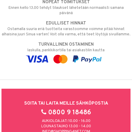
NOPEAT TOIMITUKSET
Ennen kello 13.00 tehdyt tilaukset lähetetään normaalisti samana
päivänä
EDULLISET HINNAT
Ostamalla suuria eriä tuotteita varastoomme voimme pitää hinnat
alhaisina juuri Sinua varten! Voit olla varma, että teet löytöjä sivuillamme.
TURVALLINEN OSTAMINEN
laskulla, pankkikortilla tai asiakastilin kautta
SOITA TAI LAITA MEILLE SÄHKÖPOSTIA
0800 9 18486
AUKIOLOAJAT: 10.00 - 16.00
LOUNASTAUKO 13.00 - 14.00
INFO@SHOPPING4NET.COM