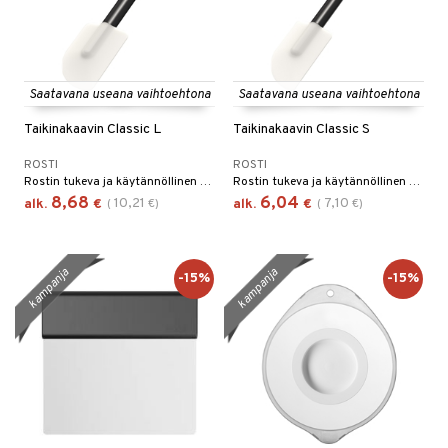
Saatavana useana vaihtoehtona
Saatavana useana vaihtoehtona
Taikinakaavin Classic L
Taikinakaavin Classic S
ROSTI
ROSTI
Rostin tukeva ja käytännöllinen taikinakaavin
Rostin tukeva ja käytännöllinen taikinakaavin.
8,68
6,04
10,21
7,10
alk.
€
(
€
)
alk.
€
(
€
)
kampanja
kampanja
-15%
-15%