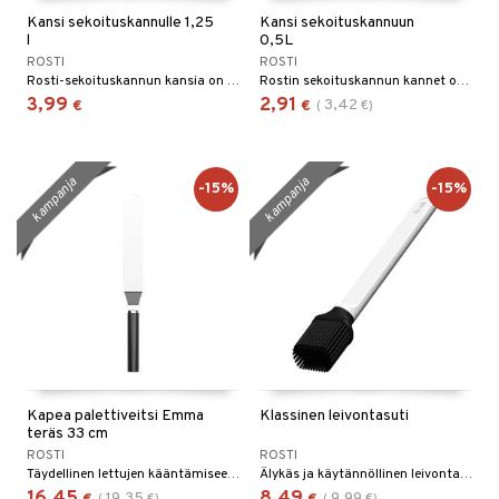
Kansi sekoituskannulle 1,25
Kansi sekoituskannuun
l
0,5L
ROSTI
ROSTI
Rosti-sekoituskannun kansia on saatavana eri kokoisina.
Rostin sekoituskannun kannet on saatavissa usean kokoisina.
3,99
2,91
3,42
€
€
(
€
)
kampanja
kampanja
-15%
-15%
Kapea palettiveitsi Emma
Klassinen leivontasuti
teräs 33 cm
ROSTI
ROSTI
Täydellinen lettujen kääntämiseen, kuorrutteen levittämiseen jne.
Älykäs ja käytännöllinen leivonta-/grillisuti Rostilta, 17 cm.
19,35
9,99