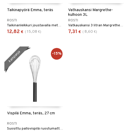
Taikinapyörä Emma, teräs
Vatkauskansi Margrethe-
kulhoon 3L
ROSTI
ROSTI
Taikinanleikkuri joustavalla metalliterällä.
Vatkauskansi 3 litran Margrethe-kulhoon.
12,82
7,31
15,08
8,60
€
(
€
)
€
(
€
)
kampanja
-15%
Vispilä Emma, teräs, 27 cm
ROSTI
Suosittu pallovispilä ruostumattomasta teräksestä.