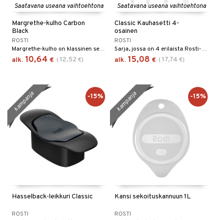
Saatavana useana vaihtoehtona
Saatavana useana vaihtoehtona
tyisveitset
& Baaritarvikkeet
Margrethe-kulho Carbon
Classic Kauhasetti 4-
Black
osainen
ttiöveitset
ROSTI
ROSTI
rinta- & Vihannesveitset
Margrethe-kulho on klassinen sekoituskulho, jossa on erinomainen ote, kätevä kaatonokka ja liukumaton pohjarengas.
Sarja, jossa on 4 erilaista Rosti-patakauhaa. Erikokoiset patakauhat, jotka kattavat useimmat tarpeet, kun leivot, tarjoilet ja sekoitat patoja ja kulhoja.
10,64
15,08
12,52
17,74
alk.
€
(
€
)
alk.
€
(
€
)
kkuulaudat
päveitset
kampanja
kampanja
-15%
-15%
tsenteroittimet
tsisetit
tsitarvikkeet
Hasselback-leikkuri Classic
Kansi sekoituskannuun 1L
ROSTI
ROSTI