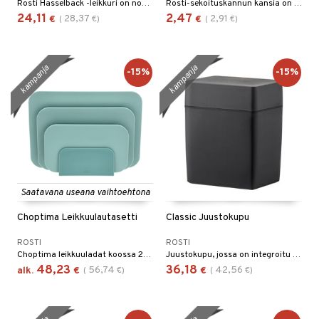
Rosti Hasselback -leikkuri on nopea ja tehokas työkalu terävien, säännöllisten viiltojen tekemiseen perunoihin ja muihin juureksiin.
Rosti-sekoituskannun kansia on saatavana eri kokoisina.
24,11
2,47
28,37
2,91
€
(
€
)
€
(
€
)
kampanja
kampanja
-15%
-15%
Saatavana useana vaihtoehtona
Choptima Leikkuulautasetti
Classic Juustokupu
ROSTI
ROSTI
Choptima leikkuuladat koossa 26,5 x 16 cm, 30,5 x 20,5 cm ja 35,5 x 25,5 cm.
Juustokupu, jossa on integroitu juustoleikkuri, tarjoaa sekä hygieenisen säilytyksen että käytön ilman, että sinun tarvitsee koskea juustoon.
48,23
36,18
56,74
42,56
alk.
€
(
€
)
€
(
€
)