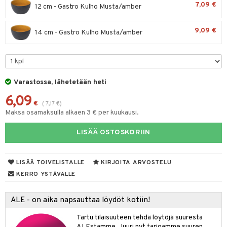
7,09 €
12 cm - Gastro Kulho Musta/amber
tyisveitset
& Baaritarvikkeet
9,09 €
14 cm - Gastro Kulho Musta/amber
ttiöveitset
ktroniikka
rinta- & Vihannesveitset
one
kkuulaudat
uone
uoneen sisustus
Varastossa, lähetetään heti
päveitset
one
oneen tarvikkeita
oneen koristelu
6,09
tsenteroittimet
€
(
7,17
€
)
a
oneen tekstiilit
 huonekalut
& Saalit
Maksa osamaksulla alkaen 3 € per kuukausi.
tsisetit
 lamput
tyynyt
LISÄÄ OSTOSKORIIN
tsitarvikkeet
uoneen säilytys
t
it & Koukut
anasetit
uoneen tekstiilit
uotteet
risteet
LISÄÄ TOIVELISTALLE
KIRJOITA ARVOSTELU
KERRO YSTÄVÄLLE
anat & Tyynyliinat
ttöön
lytys
elu
 tekstiilit
nyt & Peitot
kut
mot & Veistokset
s
iköt & Lyhdyt
tyynyt
 Grillaustarvikkeet
ALE - on aika napsauttaa löydöt kotiin!
nsäilytys & Korit
lot
huonekalut
oneen tekstiilit
 & hyönteissuoja
iköt & Lyhdyt
Tartu tilaisuuteen tehdä löytöjä suuresta
spalvelu
ALEstamme. Juuri nyt tarjoamme suuren