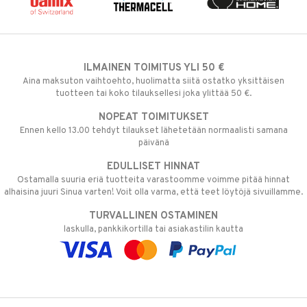
ILMAINEN TOIMITUS YLI 50 €
Aina maksuton vaihtoehto, huolimatta siitä ostatko yksittäisen
tuotteen tai koko tilauksellesi joka ylittää 50 €.
NOPEAT TOIMITUKSET
Ennen kello 13.00 tehdyt tilaukset lähetetään normaalisti samana
päivänä
EDULLISET HINNAT
Ostamalla suuria eriä tuotteita varastoomme voimme pitää hinnat
alhaisina juuri Sinua varten! Voit olla varma, että teet löytöjä sivuillamme.
TURVALLINEN OSTAMINEN
laskulla, pankkikortilla tai asiakastilin kautta