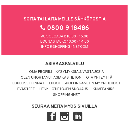
SOITA TAI LAITA MEILLE SÄHKÖPOSTIA
0800 9 18486
AUKIOLOAJAT: 10.00 - 16.00
LOUNASTAUKO 13.00 - 14.00
INFO@SHOPPING4NET.COM
ASIAKASPALVELU
OMA PROFIILI
KYSYMYKSIÄ & VASTAUKSIA
OLEN UNOHTANUT ASIAKASTIETONI
OTA YHTEYTTÄ
EDULLISET HINNAT
EHDOT - SHOPPING4NETIN MYYNTIEHDOT
EVÄSTEET
HENKILÖTIETOJEN SUOJAUS
KUMPPANIKSI
SHOPPING4NET
SEURAA MEITÄ MYÖS SIVUILLA