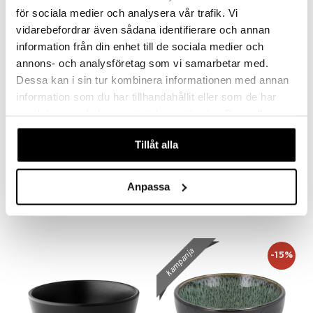
för sociala medier och analysera vår trafik. Vi
kampanja
-15%
vidarebefordrar även sådana identifierare och annan
information från din enhet till de sociala medier och
annons- och analysföretag som vi samarbetar med.
Dessa kan i sin tur kombinera informationen med annan
information som du har tillhandahållit eller som de har
samlat in när du har använt deras tjänster. Du godkänner
våra cookies vid fortsatt användande av vår webbplats.
Saatavana useana vaihtoehtona
Tillåt alla
Eva Kulho 24cm
Flora Japonica Noodle Bowl 20.3cm
BJØRN WIINBLAD
TOKYO DESIGN STUDIO
Anpassa
50,15
13,90
59
€
(
€
)
€
kampanja
-15%