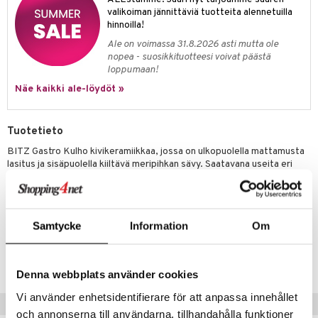
jat
s & Hyllyt
timet
lot
valikoiman jännittäviä tuotteita alennetuilla
ksiä & vastauksia
hinnoilla!
al Art
karit & Koukut
ynttilät
n ruokinta
mput
tuotetta
Ale on voimassa 31.8.2026 asti mutta ole
ukut
lyt
tolamput
oneen tekstiilit
aistus
nopea - suosikkituotteesi voivat päästä
 verkkokaupasta
loppumaan!
näkoristeet
nsäilytys & Korit
tälamput
anasetit
avälineet
ustarvikkeet
Näe kaikki ale-löydöt »
sit
anat & Tyynyliinat
 Peitteet
nyt & Peitot
maelämä
Tuotetieto
BITZ Gastro Kulho kivikeramiikkaa, jossa on ulkopuolella mattamusta
aistus
lasitus ja sisäpuolella kiiltävä meripihkan sävy. Saatavana useita eri
kokoja ja rajattomasti käyttömahdollisuuksia, käytä sitä esim.
oliiveille, pähkinöille ja välipaloille, dippeille ja kastikkeille, suklaalle,
marjoille ja hedelmäpaloille.
Samtycke
Information
Om
Tuotenumero
ITQ08-10-XX
Denna webbplats använder cookies
Vi använder enhetsidentifierare för att anpassa innehållet
Suositut tuotteet
och annonserna till användarna, tillhandahålla funktioner