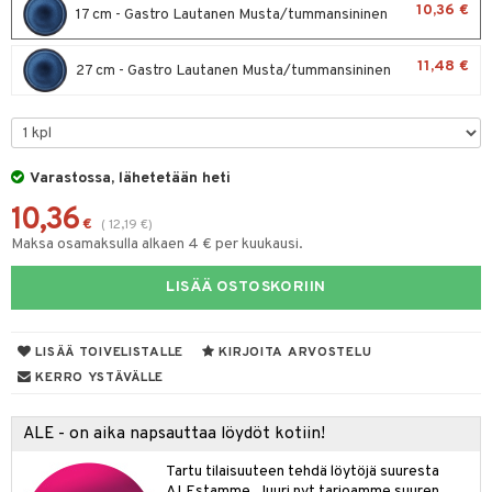
10,36 €
17 cm - Gastro Lautanen Musta/tummansininen
moskannut
 & Siivous
11,48 €
mosmukit
27 cm - Gastro Lautanen Musta/tummansininen
& Leivontavuoat
tyisveitset
& Baaritarvikkeet
Varastossa, lähetetään heti
ttiöveitset
ktroniikka
10,36
rinta- & Vihannesveitset
€
(
12,19
€
)
one
Maksa osamaksulla alkaen 4 € per kuukausi.
kkuulaudat
uone
uoneen sisustus
LISÄÄ OSTOSKORIIN
päveitset
one
oneen tarvikkeita
oneen koristelu
tsenteroittimet
a
oneen tekstiilit
 huonekalut
& Saalit
LISÄÄ TOIVELISTALLE
KIRJOITA ARVOSTELU
tsisetit
KERRO YSTÄVÄLLE
 lamput
tyynyt
tsitarvikkeet
uoneen säilytys
t
it & Koukut
ALE - on aika napsauttaa löydöt kotiin!
anasetit
uoneen tekstiilit
uotteet
risteet
Tartu tilaisuuteen tehdä löytöjä suuresta
ALEstamme. Juuri nyt tarjoamme suuren