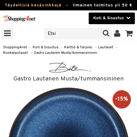
Täydellisiä kesävinkkejä
-
Ilmainen toimitus yli 50 €
Koti & Sisustus
ERKKEJÄ
Kauneudenhoito
JAT
UOTTEITA
Piilolinssit
Shopping4net
»
Koti & Sisustus
»
Keittiö & Tarjoilu
»
Lautaset
»
Ruokalautaset
»
Gastro Lautanen Musta/tummansininen
Luontaistuotteet
 Tarjoilu
Apteekki
et
Gastro Lautanen Musta/tummansininen
 & Karahvit
Fitness
säilytys
Koti & Sisustus
-15%
ekstiilit
Lelut, Lapsi & Vauva
välineet
Tuotemerkkejä
oneet
Kampanjat
vi, Tee & Espresso
 Mukit