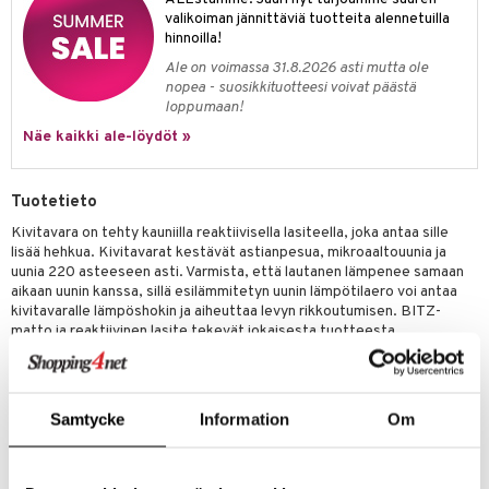
anat & Tyynyliinat
ttöön
lytys
elu
 tekstiilit
valikoiman jännittäviä tuotteita alennetuilla
hinnoilla!
nyt & Peitot
kut
mot & Veistokset
s
iköt & Lyhdyt
tyynyt
 Grillaustarvikkeet
Ale on voimassa 31.8.2026 asti mutta ole
nsäilytys & Korit
lot
huonekalut
oneen tekstiilit
 & hyönteissuoja
iköt & Lyhdyt
nopea - suosikkituotteesi voivat päästä
spalvelu
loppumaan!
jat
s & Hyllyt
timet
lot
Näe kaikki ale-löydöt »
ksiä & vastauksia
al Art
karit & Koukut
ynttilät
n ruokinta
mput
tuotetta
ukut
lyt
tolamput
oneen tekstiilit
aistus
Tuotetieto
 verkkokaupasta
näkoristeet
nsäilytys & Korit
Kivitavara on tehty kauniilla reaktiivisella lasiteella, joka antaa sille
tälamput
anasetit
avälineet
ustarvikkeet
lisää hehkua. Kivitavarat kestävät astianpesua, mikroaaltouunia ja
sit
anat & Tyynyliinat
uunia 220 asteeseen asti. Varmista, että lautanen lämpenee samaan
 Peitteet
aikaan uunin kanssa, sillä esilämmitetyn uunin lämpötilaero voi antaa
nyt & Peitot
kivitavaralle lämpöshokin ja aiheuttaa levyn rikkoutumisen. BITZ-
maelämä
matto ja reaktiivinen lasite tekevät jokaisesta tuotteesta
aistus
ainutlaatuisen. Naarmut ja leikkausjäljet ​​jäävät näkyviin, siinä ei ole
mitään vikaa.
Samtycke
Information
Om
Tuotenumero
ITL51-17-XX