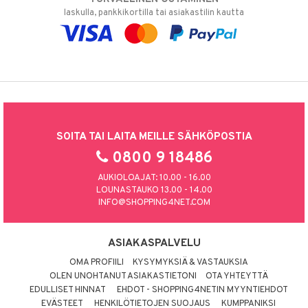
laskulla, pankkikortilla tai asiakastilin kautta
SOITA TAI LAITA MEILLE SÄHKÖPOSTIA
0800 9 18486
AUKIOLOAJAT: 10.00 - 16.00
LOUNASTAUKO 13.00 - 14.00
INFO@SHOPPING4NET.COM
ASIAKASPALVELU
OMA PROFIILI
KYSYMYKSIÄ & VASTAUKSIA
OLEN UNOHTANUT ASIAKASTIETONI
OTA YHTEYTTÄ
EDULLISET HINNAT
EHDOT - SHOPPING4NETIN MYYNTIEHDOT
EVÄSTEET
HENKILÖTIETOJEN SUOJAUS
KUMPPANIKSI