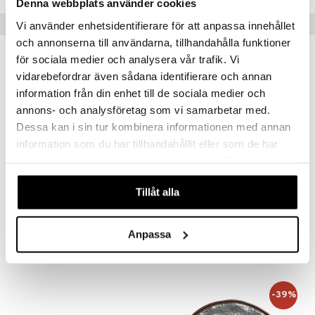
Denna webbplats använder cookies
Suositut tuotteet
Vi använder enhetsidentifierare för att anpassa innehållet
och annonserna till användarna, tillhandahålla funktioner
kampanja
kampanja
för sociala medier och analysera vår trafik. Vi
-15%
-15%
vidarebefordrar även sådana identifierare och annan
information från din enhet till de sociala medier och
annons- och analysföretag som vi samarbetar med.
Dessa kan i sin tur kombinera informationen med annan
information som du har tillhandahållit eller som de har
samlat in när du har använt deras tjänster. Du godkänner
våra cookies vid fortsatt användande av vår webbplats.
Saatavana useana vaihtoehtona
Saatavana useana vaihtoehtona
Tillåt alla
Gastro Lautanen Musta/vihreä
Gastro Lautanen Musta/Meripihka
BITZ
BITZ
Anpassa
7,90
7,66
9,30
9,01
alk.
€
(
€
)
alk.
€
(
€
)
-39%