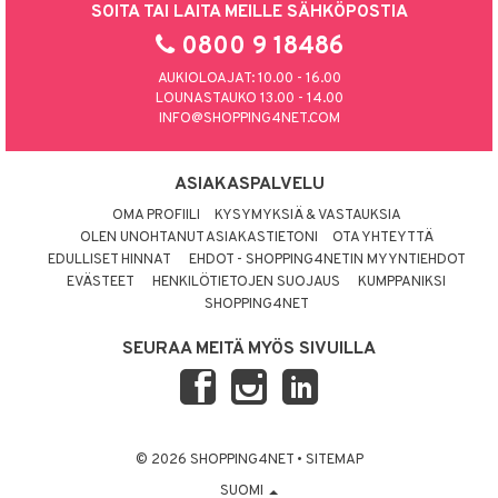
SOITA TAI LAITA MEILLE SÄHKÖPOSTIA
0800 9 18486
AUKIOLOAJAT: 10.00 - 16.00
LOUNASTAUKO 13.00 - 14.00
INFO@SHOPPING4NET.COM
ASIAKASPALVELU
OMA PROFIILI
KYSYMYKSIÄ & VASTAUKSIA
OLEN UNOHTANUT ASIAKASTIETONI
OTA YHTEYTTÄ
EDULLISET HINNAT
EHDOT - SHOPPING4NETIN MYYNTIEHDOT
EVÄSTEET
HENKILÖTIETOJEN SUOJAUS
KUMPPANIKSI
SHOPPING4NET
SEURAA MEITÄ MYÖS SIVUILLA
© 2026 SHOPPING4NET
•
SITEMAP
SUOMI