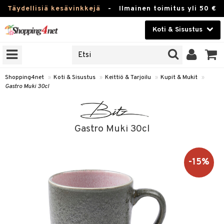
Täydellisiä kesävinkkejä
-
Ilmainen toimitus yli 50 €
Koti & Sisustus
ERKKEJÄ
Kauneudenhoito
JAT
UOTTEITA
Piilolinssit
Shopping4net
»
Koti & Sisustus
»
Keittiö & Tarjoilu
»
Kupit & Mukit
»
Gastro Muki 30cl
Luontaistuotteet
 Tarjoilu
Apteekki
et
Gastro Muki 30cl
 & Karahvit
Fitness
säilytys
Koti & Sisustus
-15%
ekstiilit
Lelut, Lapsi & Vauva
välineet
Tuotemerkkejä
oneet
Kampanjat
vi, Tee & Espresso
& Mukit