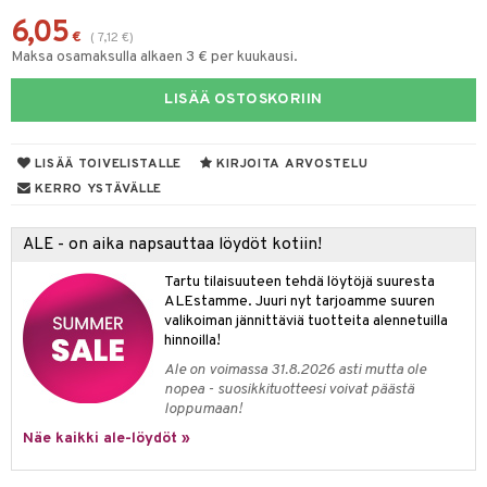
6,05
tyisveitset
& Baaritarvikkeet
€
(
7,12
€
)
Maksa osamaksulla alkaen 3 € per kuukausi.
ttiöveitset
ktroniikka
LISÄÄ OSTOSKORIIN
rinta- & Vihannesveitset
one
kkuulaudat
uone
uoneen sisustus
LISÄÄ TOIVELISTALLE
KIRJOITA ARVOSTELU
päveitset
one
oneen tarvikkeita
oneen koristelu
KERRO YSTÄVÄLLE
tsenteroittimet
a
oneen tekstiilit
 huonekalut
& Saalit
ALE - on aika napsauttaa löydöt kotiin!
tsisetit
 lamput
tyynyt
Tartu tilaisuuteen tehdä löytöjä suuresta
tsitarvikkeet
ALEstamme. Juuri nyt tarjoamme suuren
uoneen säilytys
t
it & Koukut
valikoiman jännittäviä tuotteita alennetuilla
hinnoilla!
anasetit
uoneen tekstiilit
uotteet
risteet
Ale on voimassa 31.8.2026 asti mutta ole
anat & Tyynyliinat
ttöön
lytys
elu
 tekstiilit
nopea - suosikkituotteesi voivat päästä
loppumaan!
nyt & Peitot
kut
mot & Veistokset
s
iköt & Lyhdyt
tyynyt
 Grillaustarvikkeet
Näe kaikki ale-löydöt »
nsäilytys & Korit
lot
huonekalut
oneen tekstiilit
 & hyönteissuoja
iköt & Lyhdyt
spalvelu