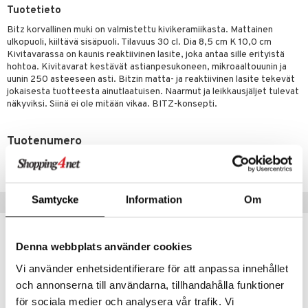
jat
s & Hyllyt
timet
lot
Tuotetieto
ksiä & vastauksia
al Art
karit & Koukut
ynttilät
n ruokinta
mput
Bitz korvallinen muki on valmistettu kivikeramiikasta. Mattainen
tuotetta
ulkopuoli, kiiltävä sisäpuoli. Tilavuus 30 cl. Dia 8,5 cm K 10,0 cm
ukut
lyt
tolamput
oneen tekstiilit
aistus
Kivitavarassa on kaunis reaktiivinen lasite, joka antaa sille erityistä
 verkkokaupasta
hohtoa. Kivitavarat kestävät astianpesukoneen, mikroaaltouunin ja
näkoristeet
nsäilytys & Korit
tälamput
anasetit
avälineet
ustarvikkeet
uunin 250 asteeseen asti. Bitzin matta- ja reaktiivinen lasite tekevät
jokaisesta tuotteesta ainutlaatuisen. Naarmut ja leikkausjäljet tulevat
sit
anat & Tyynyliinat
 Peitteet
näkyviksi. Siinä ei ole mitään vikaa. BITZ-konsepti.
nyt & Peitot
maelämä
Tuotenumero
aistus
ITQ13-1-GRL
Samtycke
Information
Om
Suositut tuotteet
-38%
Denna webbplats använder cookies
Vi använder enhetsidentifierare för att anpassa innehållet
och annonserna till användarna, tillhandahålla funktioner
för sociala medier och analysera vår trafik. Vi