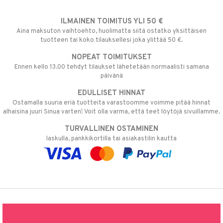
ILMAINEN TOIMITUS YLI 50 €
Aina maksuton vaihtoehto, huolimatta siitä ostatko yksittäisen
tuotteen tai koko tilauksellesi joka ylittää 50 €.
NOPEAT TOIMITUKSET
Ennen kello 13.00 tehdyt tilaukset lähetetään normaalisti samana
päivänä
EDULLISET HINNAT
Ostamalla suuria eriä tuotteita varastoomme voimme pitää hinnat
alhaisina juuri Sinua varten! Voit olla varma, että teet löytöjä sivuillamme.
TURVALLINEN OSTAMINEN
laskulla, pankkikortilla tai asiakastilin kautta