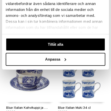
vidarebefordrar även sådana identifierare och annan
information från din enhet till de sociala medier och
annons- och analysföretag som vi samarbetar med.
Saatavana useana vaihtoehtona
Saatavana useana vaihtoehtona
Dessa kan i sin tur kombinera informationen med annan
Knabstrup Colorit Kuppi
Design Letters Posliinimuki A-Z
information som du har tillhandahållit eller som de har
KNABSTRUP KERAMIK
DESIGN LETTERS
samlat in när du har använt deras tjänster. Du godkänner
13
14
20,99
våra cookies vid fortsatt användande av vår webbplats.
€
(
€
)
alk.
€
Tillåt alla
Anpassa
Blue Italian Kahvikuppi ja lautanen
Blue Italian Muki 34 cl