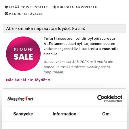
anat & Tyynyliinat
ttöön
lytys
elu
 tekstiilit
LISÄÄ TOIVELISTALLE
KIRJOITA ARVOSTELU
nyt & Peitot
kut
mot & Veistokset
s
iköt & Lyhdyt
tyynyt
 Grillaustarvikkeet
KERRO YSTÄVÄLLE
nsäilytys & Korit
lot
huonekalut
oneen tekstiilit
 & hyönteissuoja
iköt & Lyhdyt
spalvelu
ALE - on aika napsauttaa löydöt kotiin!
jat
s & Hyllyt
timet
lot
ksiä & vastauksia
Tartu tilaisuuteen tehdä löytöjä suuresta
al Art
karit & Koukut
ynttilät
n ruokinta
mput
ALEstamme. Juuri nyt tarjoamme suuren
tuotetta
valikoiman jännittäviä tuotteita alennetuilla
ukut
lyt
tolamput
oneen tekstiilit
aistus
hinnoilla!
 verkkokaupasta
näkoristeet
nsäilytys & Korit
tälamput
anasetit
Ale on voimassa 31.8.2026 asti mutta ole
avälineet
ustarvikkeet
nopea - suosikkituotteesi voivat päästä
sit
anat & Tyynyliinat
 Peitteet
loppumaan!
Näe kaikki ale-löydöt »
nyt & Peitot
maelämä
aistus
Tuotetieto
BITZ Gastro Keittokulho on valmistettu mattaisesta, mustasta
kivitavarasta, jonka sisäpinnassa on kiiltävä lasitus. Kulhon halkaisija
Samtycke
Information
Om
on 18 cm. BITZ rustiikkiset kivikeraamiset kulhon on saatavana ei
kokoisina ja monin ihanin värityksin kauniilla, reaktiivisella lasituksella,
joka kohottaa kivitavaran hohdetta.