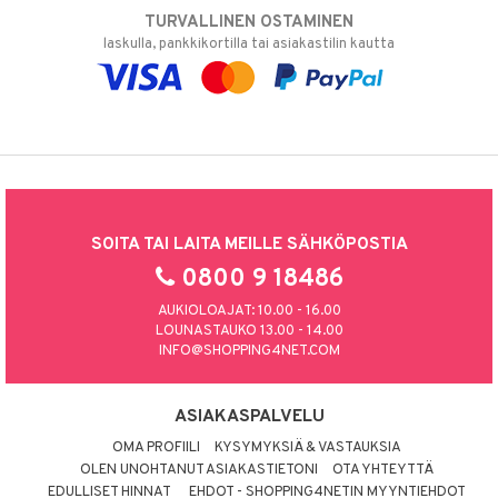
TURVALLINEN OSTAMINEN
laskulla, pankkikortilla tai asiakastilin kautta
SOITA TAI LAITA MEILLE SÄHKÖPOSTIA
0800 9 18486
AUKIOLOAJAT: 10.00 - 16.00
LOUNASTAUKO 13.00 - 14.00
INFO@SHOPPING4NET.COM
ASIAKASPALVELU
OMA PROFIILI
KYSYMYKSIÄ & VASTAUKSIA
OLEN UNOHTANUT ASIAKASTIETONI
OTA YHTEYTTÄ
EDULLISET HINNAT
EHDOT - SHOPPING4NETIN MYYNTIEHDOT