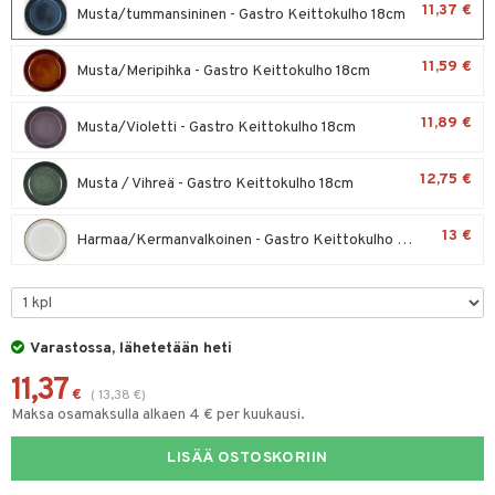
11,37 €
Musta/tummansininen - Gastro Keittokulho 18cm
moskannut
 & Siivous
11,59 €
mosmukit
Musta/Meripihka - Gastro Keittokulho 18cm
& Leivontavuoat
11,89 €
Musta/Violetti - Gastro Keittokulho 18cm
tyisveitset
& Baaritarvikkeet
12,75 €
Musta / Vihreä - Gastro Keittokulho 18cm
ttiöveitset
ktroniikka
rinta- & Vihannesveitset
one
13 €
Harmaa/Kermanvalkoinen - Gastro Keittokulho 18cm
kkuulaudat
uone
uoneen sisustus
päveitset
one
oneen tarvikkeita
oneen koristelu
tsenteroittimet
a
oneen tekstiilit
 huonekalut
& Saalit
Varastossa, lähetetään heti
tsisetit
11,37
 lamput
tyynyt
€
(
13,38
€
)
tsitarvikkeet
Maksa osamaksulla alkaen 4 € per kuukausi.
uoneen säilytys
t
it & Koukut
LISÄÄ OSTOSKORIIN
anasetit
uoneen tekstiilit
uotteet
risteet