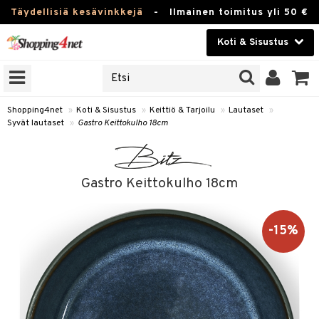
Täydellisiä kesävinkkejä
-
Ilmainen toimitus yli 50 €
Koti & Sisustus
ERKKEJÄ
Kauneudenhoito
JAT
UOTTEITA
Piilolinssit
Shopping4net
»
Koti & Sisustus
»
Keittiö & Tarjoilu
»
Lautaset
»
Syvät lautaset
»
Gastro Keittokulho 18cm
Luontaistuotteet
 Tarjoilu
Apteekki
et
Gastro Keittokulho 18cm
 & Karahvit
Fitness
säilytys
Koti & Sisustus
-15%
ekstiilit
Lelut, Lapsi & Vauva
välineet
Tuotemerkkejä
oneet
Kampanjat
vi, Tee & Espresso
 Mukit