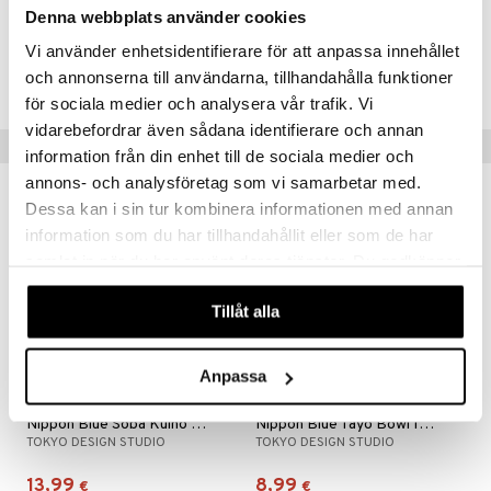
Denna webbplats använder cookies
Tuotenumero
Vi använder enhetsidentifierare för att anpassa innehållet
och annonserna till användarna, tillhandahålla funktioner
ITL55-1-SVF
för sociala medier och analysera vår trafik. Vi
vidarebefordrar även sådana identifierare och annan
Suositut tuotteet
information från din enhet till de sociala medier och
annons- och analysföretag som vi samarbetar med.
Dessa kan i sin tur kombinera informationen med annan
information som du har tillhandahållit eller som de har
samlat in när du har använt deras tjänster. Du godkänner
våra cookies vid fortsatt användande av vår webbplats.
Tillåt alla
Anpassa
Saatavana useana vaihtoehtona
Saatavana useana vaihtoehtona
Nippon Blue Soba Kulho 21 cm
Nippon Blue Tayo Bowl 15.2 cm
TOKYO DESIGN STUDIO
TOKYO DESIGN STUDIO
13,99
8,99
€
€