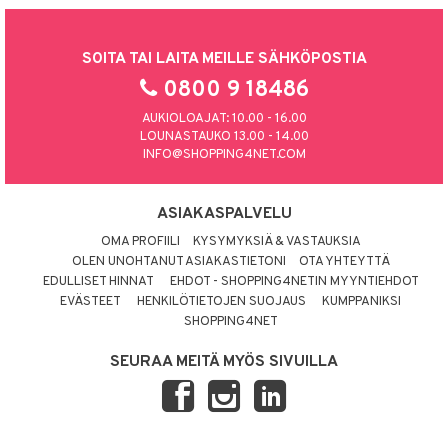
kkivoide
teutus & Soujaus
 verkkokaupasta
tevoide
ranajo & Ihonpuhdistus
SOITA TAI LAITA MEILLE SÄHKÖPOSTIA
justusvoide
0800 9 18486
kipuna
AUKIOLOAJAT: 10.00 - 16.00
LOUNASTAUKO 13.00 - 14.00
teri
INFO@SHOPPING4NET.COM
siväri
mänrajauskynät
ASIAKASPALVELU
OMA PROFIILI
KYSYMYKSIÄ & VASTAUKSIA
OLEN UNOHTANUT ASIAKASTIETONI
OTA YHTEYTTÄ
EDULLISET HINNAT
EHDOT - SHOPPING4NETIN MYYNTIEHDOT
EVÄSTEET
HENKILÖTIETOJEN SUOJAUS
KUMPPANIKSI
SHOPPING4NET
SEURAA MEITÄ MYÖS SIVUILLA