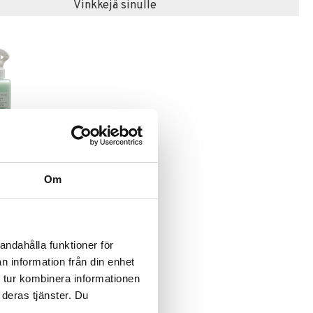
Vinkkejä sinulle
loe &
ody Mist
Om
andahålla funktioner för
n information från din enhet
 tur kombinera informationen
 deras tjänster. Du