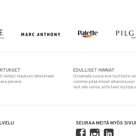
MITUKSET
EDULLISET HINNAT
00 tehdyt tilaukset lähetetään
Ostamalla suuria eriä tuotteita 
mana päivänä
voimme pitää hinnat alhaisina juuri
Voit olla varma, että teet löytöjä 
LVELU
SEURAA MEITÄ MYÖS SIVU