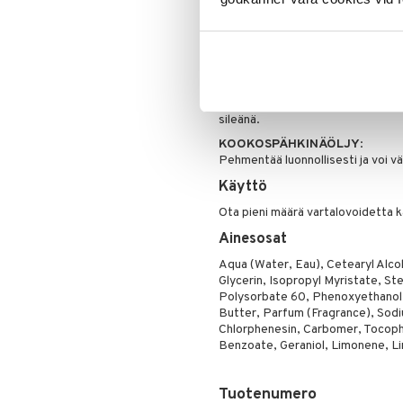
ravitsevat kuivaa ihoa ja pitävät
Poskipuna
Puuteri
Kalsium + Kalium ovat tärkeitä min
auttavat uusien solujen syntymist
Ripsiväri
Vitamiinit sisältävät anti-ageing-
Silmänrajauskynät
C-vitamiini on tärkeä kollageenien
sileänä.
KOOKOSPÄHKINÄÖLJY
:
Pehmentää luonnollisesti ja voi vä
Käyttö
Ota pieni määrä vartalovoidetta k
Ainesosat
Aqua (Water, Eau), Cetearyl Alco
Glycerin, Isopropyl Myristate, St
Polysorbate 60, Phenoxyethanol,
Butter, Parfum (Fragrance), Sodi
Chlorphenesin, Carbomer, Tocoph
Benzoate, Geraniol, Limonene, Li
Tuotenumero