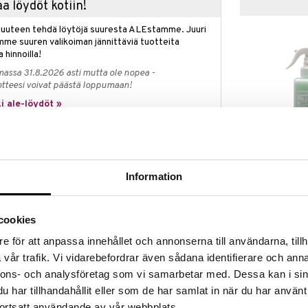
a löydöt kotiin!
isuuteen tehdä löytöjä suuresta ALEstamme. Juuri
mme suuren valikoiman jännittäviä tuotteita
a hinnoilla!
massa 31.8.2026 asti mutta ole nopea -
otteesi voivat päästä loppumaan!
i ale-löydöt »
Sunday Rain A
Coconut on täyteläinen ja ravitseva vartalovoide.
Sweet Mint B
Information
ähkinäöljyä, jotka kosteuttavat ja hoitavat kuivaa
SUNDAY RAIN
sileän. Ylellinen elämys sinulle, joka hautit hyvästä
9,95
€
cookies
rmaista kookospähkinää.
e för att anpassa innehållet och annonserna till användarna, tillh
vår trafik. Vi vidarebefordrar även sådana identifierare och anna
 ravahappoja, vitamiineja ja mineraaleja. Monipuolinen
nnons- och analysföretag som vi samarbetar med. Dessa kan i sin
ljyinen rakenee, minkä ansiosta se sopii hyvin
har tillhandahållit eller som de har samlat in när du har använt
intärkeitä terveelle iholle; ne imeytyvät helposti ja
ortsatt användande av vår webbplats.