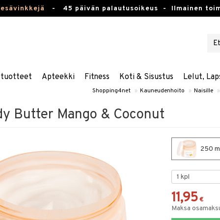
kesävinkkejä
-
45 päivän palautusoikeus -
Ilmainen toim
stuotteet
Apteekki
Fitness
Koti & Sisustus
Lelut, Lap
Shopping4net
»
Kauneudenhoito
»
Naisille
»
dy Butter Mango & Coconut
250 ml
11,95
€
Maksa osamaksul