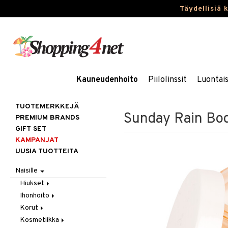
Täydellisiä 
Kauneudenhoito
Piilolinssit
Luontai
TUOTEMERKKEJÄ
Sunday Rain Bo
PREMIUM BRANDS
GIFT SET
KAMPANJAT
UUSIA TUOTTEITA
Naisille
Hiukset
Ihonhoito
Gift Set
Korut
Harjat / Kammat
Aurinkotuotteet
Kosmetiikka
Hiuskuurit
Erikoistuotteet
Kaulakorut