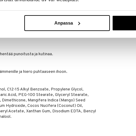
 sen pehmeänä.
eraaleja, jotka säätelevät ihon monia toimintoja ja
ä.
Anpassa
ominaisuuksia.
 tuottamisessa ja ylläpitämään ihoa elastiseva ja
hentää punoitusta ja kutinaa.
ämmenille ja hiero puhtaaseen ihoon.
hol, C12-15 Alkyl Benzoate, Propylene Glycol,
earic Acid, PEG-100 Stearate, Glyceryl Stearate,
 Dimethicone, Mangifera Indica (Mango) Seed
um Hydroxide, Cocos Nucifera (Coconut) Oil,
eryl Acetate, Xanthan Gum, Disodium EDTA, Benzyl
nalool.