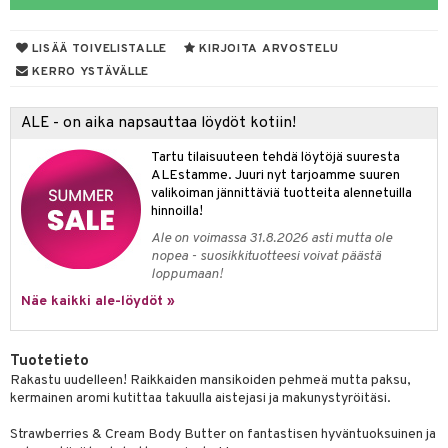
taloöljyt
LISÄÄ TOIVELISTALLE
KIRJOITA ARVOSTELU
talovoiteet
KERRO YSTÄVÄLLE
ALE - on aika napsauttaa löydöt kotiin!
t
Tartu tilaisuuteen tehdä löytöjä suuresta
stenlähtö
sasto
ito
iikkalaukkuja
ALEstamme. Juuri nyt tarjoamme suuren
valikoiman jännittäviä tuotteita alennetuilla
sväri
inkotuotteet
sit
mit
otteita
hinnoilla!
toaineet
koistuotteet
er shave balm
ko
onhoito
Ale on voimassa 31.8.2026 asti mutta ole
nopea - suosikkituotteesi voivat päästä
toilu
eruskettavat tuotteet
er shave lotion
inkotuotteet
loppumaan!
kölaitteet
Näe kaikki ale-löydöt »
vovoiteet
 de cologne
dorantit
linssit
mpoot
metiikkalaukkuja
 de toilette
koistuotteet
UE
Tuotetieto
vikkeita
rinta
japakkaukset
eruskettavat tuotteet
e
Rakastu uudelleen! Raikkaiden mansikoiden pehmeä mutta paksu,
spalvelu
kermainen aromi kutittaa takuulla aistejasi ja makunystyröitäsi.
japakkaus
vojen poisto
 10
 System
ksiä & vastauksia
Strawberries & Cream Body Butter on fantastisen hyväntuoksuinen ja
amiot
ien hoito
he 1: Puhdistus
ito