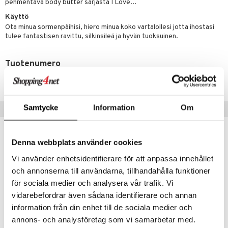
pehmentävä body butter sarjasta I Love...
tuotetta
ranajotuotteet
hkugeelit & saippuat
he 2: Kirkastus
ien- ja Vartalonhoito
Käyttö
 verkkokaupasta
Ota minua sormenpäihisi, hiero minua koko vartalollesi jotta ihostasi
ta & Viikset
talovoiteet
he 3: Kosteutus
teudenhoito
likiilto
t
tulee fantastisen ravittu, silkinsileä ja hyvän tuoksuinen.
distaminen
rinta ja naamiot
lipuna
matics Elixir
o
Tuotenumero
rumit
distus
ltenrajausväri
yx
inkosuoja
CIL27-J-200-XX-XX
mänympärysvoiteet
rumit
makarvat
nique Happy
aihetta Miehille
mien/Huulten Hoito
miväri
nique Happy For Men
nhoito
Samtycke
Information
Om
Suositut tuotteet
kkisiveltmit
kastus
kkivoide
teutus & Soujaus
Denna webbplats använder cookies
tevoide
ranajo & Ihonpuhdistus
Vi använder enhetsidentifierare för att anpassa innehållet
och annonserna till användarna, tillhandahålla funktioner
justusvoide
för sociala medier och analysera vår trafik. Vi
kipuna
vidarebefordrar även sådana identifierare och annan
information från din enhet till de sociala medier och
teri
annons- och analysföretag som vi samarbetar med.
Saatavana useana vaihtoehtona
siväri