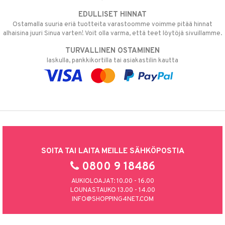
EDULLISET HINNAT
Ostamalla suuria eriä tuotteita varastoomme voimme pitää hinnat
alhaisina juuri Sinua varten! Voit olla varma, että teet löytöjä sivuillamme.
TURVALLINEN OSTAMINEN
laskulla, pankkikortilla tai asiakastilin kautta
SOITA TAI LAITA MEILLE SÄHKÖPOSTIA
0800 9 18486
AUKIOLOAJAT: 10.00 - 16.00
LOUNASTAUKO 13.00 - 14.00
INFO@SHOPPING4NET.COM