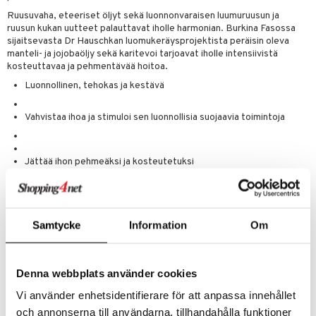
tuotetta
Ruusuvaha, eteeriset öljyt sekä luonnonvaraisen luumuruusun ja
ranajotuotteet
hkugeelit & saippuat
he 2: Kirkastus
ien- ja Vartalonhoito
ruusun kukan uutteet palauttavat iholle harmonian. Burkina Fasossa
 verkkokaupasta
sijaitsevasta Dr Hauschkan luomukeräysprojektista peräisin oleva
ta & Viikset
talovoiteet
he 3: Kosteutus
teudenhoito
likiilto
t
manteli- ja jojobaöljy sekä karitevoi tarjoavat iholle intensiivistä
distaminen
kosteuttavaa ja pehmentävää hoitoa.
rinta ja naamiot
lipuna
matics Elixir
o
Luonnollinen, tehokas ja kestävä
rumit
distus
ltenrajausväri
yx
inkosuoja
mänympärysvoiteet
Vahvistaa ihoa ja stimuloi sen luonnollisia suojaavia toimintoja
rumit
makarvat
nique Happy
aihetta Miehille
mien/Huulten Hoito
miväri
nique Happy For Men
nhoito
Jättää ihon pehmeäksi ja kosteutetuksi
kkisiveltmit
kastus
Käyttö
kkivoide
teutus & Soujaus
Levitä Rose Nurturing Body Cream -vartalovoidetta ohuena
kerroksena iholle suihkun jälkeen. Imeytyy nopeasti.
tevoide
ranajo & Ihonpuhdistus
Samtycke
Information
Om
.
justusvoide
Ainesosat
kipuna
Denna webbplats använder cookies
Water (Aqua), Rosa Damascena Flower Extract, Prunus Amygdalus
Dulcis (Sweet Almond) Oil, Alcohol, Glycerin, Pyrus Cydonia Seed
teri
Vi använder enhetsidentifierare för att anpassa innehållet
Extract, Butyrospermum Parkii (Shea) Butter, Simmondsia Chinensis
och annonserna till användarna, tillhandahålla funktioner
siväri
(Jojoba) Seed Oil, Lysolecithin, Cetearyl Alcohol, Hectorite, Rosa