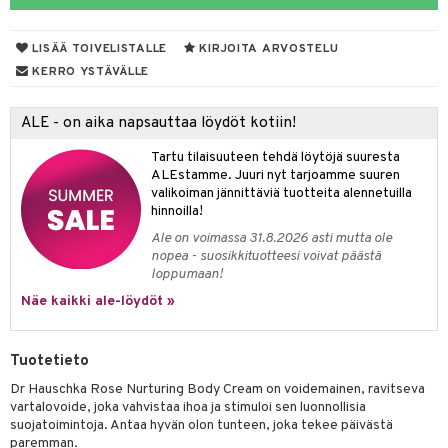
taloöljyt
LISÄÄ TOIVELISTALLE
KIRJOITA ARVOSTELU
talovoiteet
KERRO YSTÄVÄLLE
ALE - on aika napsauttaa löydöt kotiin!
t
Tartu tilaisuuteen tehdä löytöjä suuresta
stenlähtö
sasto
ito
iikkalaukkuja
ALEstamme. Juuri nyt tarjoamme suuren
valikoiman jännittäviä tuotteita alennetuilla
sväri
inkotuotteet
sit
mit
otteita
hinnoilla!
toaineet
koistuotteet
er shave balm
ko
onhoito
Ale on voimassa 31.8.2026 asti mutta ole
nopea - suosikkituotteesi voivat päästä
toilu
eruskettavat tuotteet
er shave lotion
inkotuotteet
loppumaan!
kölaitteet
Näe kaikki ale-löydöt »
vovoiteet
 de cologne
dorantit
linssit
mpoot
metiikkalaukkuja
 de toilette
koistuotteet
UE
Tuotetieto
vikkeita
rinta
japakkaukset
eruskettavat tuotteet
e
Dr Hauschka Rose Nurturing Body Cream on voidemainen, ravitseva
spalvelu
japakkaus
vojen poisto
vartalovoide, joka vahvistaa ihoa ja stimuloi sen luonnollisia
 10
 System
suojatoimintoja. Antaa hyvän olon tunteen, joka tekee päivästä
ksiä & vastauksia
amiot
ien hoito
paremman.
he 1: Puhdistus
ito