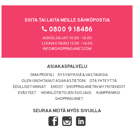
SOITA TAI LAITA MEILLE SÄHKÖPOSTIA
0800 9 18486
AUKIOLOAJAT: 10.00 - 16.00
LOUNASTAUKO 13.00 - 14.00
INFO@SHOPPING4NET.COM
ASIAKASPALVELU
OMA PROFIILI
KYSYMYKSIÄ & VASTAUKSIA
OLEN UNOHTANUT ASIAKASTIETONI
OTA YHTEYTTÄ
EDULLISET HINNAT
EHDOT - SHOPPING4NETIN MYYNTIEHDOT
EVÄSTEET
HENKILÖTIETOJEN SUOJAUS
KUMPPANIKSI
SHOPPING4NET
SEURAA MEITÄ MYÖS SIVUILLA