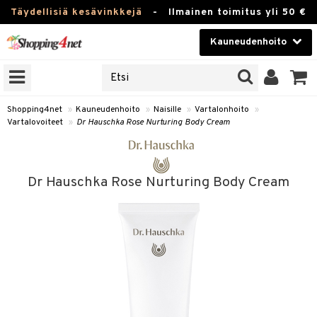
Täydellisiä kesävinkkejä
-
Ilmainen toimitus yli 50 €
Kauneudenhoito
ERKKEJÄ
Kauneudenhoito
M BRANDS
T
Piilolinssit
Shopping4net
»
Kauneudenhoito
»
Naisille
»
Vartalonhoito
»
Vartalovoiteet
»
Dr Hauschka Rose Nurturing Body Cream
JAT
Luontaistuotteet
UOTTEITA
Apteekki
Dr Hauschka Rose Nurturing Body Cream
Fitness
t
Koti & Sisustus
t Set
ito
Lelut, Lapsi & Vauva
jat / Kammat
inkotuotteet
Tuotemerkkejä
skuurit
koistuotteet
lakorut
iikka
Kampanjat
stenlähtö
eruskettavat tuotteet
vakorut
t Set
mit