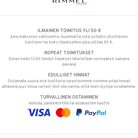
ILMAINEN TOIMITUS YLI 50 €
Aina maksuton vaihtoehto, huolimatta siitä ostatko yksittäisen
tuotteen tai koko tilauksellesi joka ylittää 50 €.
NOPEAT TOIMITUKSET
Ennen kello 13.00 tehdyt tilaukset lähetetään normaalisti samana
päivänä
EDULLISET HINNAT
Ostamalla suuria eriä tuotteita varastoomme voimme pitää hinnat
alhaisina juuri Sinua varten! Voit olla varma, että teet löytöjä sivuillamme.
TURVALLINEN OSTAMINEN
laskulla, pankkikortilla tai asiakastilin kautta