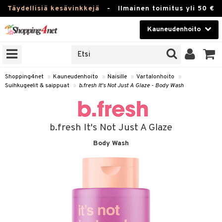
Täydellisiä kesävinkkejä
-
Ilmainen toimitus yli 50 €
Kauneudenhoito
ERKKEJÄ
Kauneudenhoito
M BRANDS
T
Piilolinssit
Shopping4net
»
Kauneudenhoito
»
Naisille
»
Vartalonhoito
»
Suihkugeelit & saippuat
»
b.fresh It's Not Just A Glaze - Body Wash
JAT
Luontaistuotteet
UOTTEITA
Apteekki
b.fresh It's Not Just A Glaze
Fitness
Body Wash
t
Koti & Sisustus
t Set
ito
Lelut, Lapsi & Vauva
jat / Kammat
inkotuotteet
Tuotemerkkejä
skuurit
koistuotteet
lakorut
iikka
Kampanjat
stenlähtö
eruskettavat tuotteet
vakorut
t Set
mit