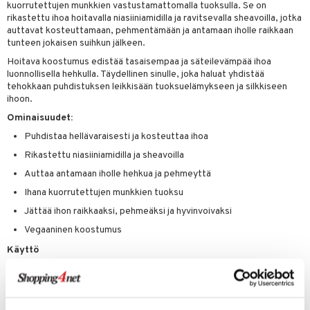
kuorrutettujen munkkien vastustamattomalla tuoksulla. Se on
tuotetta
ranajotuotteet
rikastettu ihoa hoitavalla niasiiniamidilla ja ravitsevalla sheavoilla, jotka
hkugeelit & saippuat
he 2: Kirkastus
ien- ja Vartalonhoito
auttavat kosteuttamaan, pehmentämään ja antamaan iholle raikkaan
 verkkokaupasta
ta & Viikset
talovoiteet
tunteen jokaisen suihkun jälkeen.
he 3: Kosteutus
teudenhoito
likiilto
t
Hoitava koostumus edistää tasaisempaa ja säteilevämpää ihoa
distaminen
rinta ja naamiot
lipuna
matics Elixir
o
luonnollisella hehkulla. Täydellinen sinulle, joka haluat yhdistää
tehokkaan puhdistuksen leikkisään tuoksuelämykseen ja silkkiseen
rumit
distus
ltenrajausväri
yx
inkosuoja
ihoon.
mänympärysvoiteet
rumit
makarvat
Ominaisuudet:
nique Happy
aihetta Miehille
Puhdistaa hellävaraisesti ja kosteuttaa ihoa
mien/Huulten Hoito
miväri
nique Happy For Men
nhoito
Rikastettu niasiiniamidilla ja sheavoilla
kkisiveltmit
kastus
Auttaa antamaan iholle hehkua ja pehmeyttä
kkivoide
teutus & Soujaus
Ihana kuorrutettujen munkkien tuoksu
Jättää ihon raikkaaksi, pehmeäksi ja hyvinvoivaksi
tevoide
ranajo & Ihonpuhdistus
Vegaaninen koostumus
justusvoide
Käyttö
kipuna
Levitä runsaasti märälle iholle käsin tai pesusienellä. Vaahdota vartalo,
huuhtele ja tule niin puhtaaksi.
teri
Ainesosat
siväri