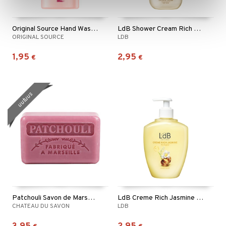
Original Source Hand Wash Vanilla & Raspberry
LdB Shower Cream Rich Jasmine - Dry Skin
ORIGINAL SOURCE
LDB
1,95
2,95
€
€
uutuus
Patchouli Savon de Marseille
LdB Creme Rich Jasmine Hand Soap
CHATEAU DU SAVON
LDB