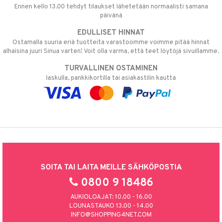
Ennen kello 13.00 tehdyt tilaukset lähetetään normaalisti samana
päivänä
EDULLISET HINNAT
Ostamalla suuria eriä tuotteita varastoomme voimme pitää hinnat
alhaisina juuri Sinua varten! Voit olla varma, että teet löytöjä sivuillamme.
TURVALLINEN OSTAMINEN
laskulla, pankkikortilla tai asiakastilin kautta
SOITA TAI LAITA MEILLE SÄHKÖPOSTIA
0800 9 18486
AUKIOLOAJAT: 10.00 - 16.00
LOUNASTAUKO 13.00 - 14.00
INFO@SHOPPING4NET.COM