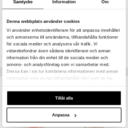
Samtycke
Information
Om
Water (Aqua, Eau), Sodium C14-C16 Olefin Sulfonate, Cocamidopropyl
mänrajauskynät
Betaine, Sodium Chloride, Niacinamide, Butyrospermum Parkii (Shea)
Butter, Ethylhexylglycerin, Citric Acid, Phenoxyethanol, Disodium
EDTA, Sodium Sulfate, Glycol Distearate, Ethylene Glycol
Denna webbplats använder cookies
Monostearate, Ethylene Glycol , Fragrance (Parfum), D&C Red 33 (CI
Vi använder enhetsidentifierare för att anpassa innehållet
17200)
och annonserna till användarna, tillhandahålla funktioner
för sociala medier och analysera vår trafik. Vi
Tuotenumero
vidarebefordrar även sådana identifierare och annan
CBF69-FM-473-XX-XX
information från din enhet till de sociala medier och
annons- och analysföretag som vi samarbetar med.
Dessa kan i sin tur kombinera informationen med annan
Suositut tuotteet
information som du har tillhandahållit eller som de har
samlat in när du har använt deras tjänster. Du godkänner
våra cookies vid fortsatt användande av vår webbplats.
Tillåt alla
Anpassa