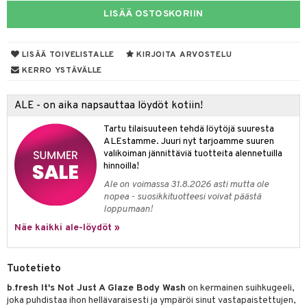
LISÄÄ OSTOSKORIIN
taloöljyt
talovoiteet
LISÄÄ TOIVELISTALLE
KIRJOITA ARVOSTELU
KERRO YSTÄVÄLLE
t
ALE - on aika napsauttaa löydöt kotiin!
stenlähtö
sasto
ito
iikkalaukkuja
Tartu tilaisuuteen tehdä löytöjä suuresta
sväri
inkotuotteet
sit
mit
otteita
ALEstamme. Juuri nyt tarjoamme suuren
valikoiman jännittäviä tuotteita alennetuilla
toaineet
koistuotteet
er shave balm
ko
onhoito
hinnoilla!
toilu
eruskettavat tuotteet
er shave lotion
inkotuotteet
Ale on voimassa 31.8.2026 asti mutta ole
nopea - suosikkituotteesi voivat päästä
kölaitteet
vovoiteet
 de cologne
dorantit
linssit
loppumaan!
Näe kaikki ale-löydöt »
mpoot
metiikkalaukkuja
 de toilette
koistuotteet
UE
vikkeita
rinta
japakkaukset
eruskettavat tuotteet
e
spalvelu
Tuotetieto
japakkaus
vojen poisto
 10
 System
b.fresh It's Not Just A Glaze Body Wash
on kermainen suihkugeeli,
ksiä & vastauksia
joka puhdistaa ihon hellävaraisesti ja ympäröi sinut vastapaistettujen,
amiot
ien hoito
he 1: Puhdistus
ito