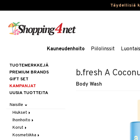
Täydellisiä 
Kauneudenhoito
Piilolinssit
Luontai
TUOTEMERKKEJÄ
b.fresh A Coconu
PREMIUM BRANDS
GIFT SET
Body Wash
KAMPANJAT
UUSIA TUOTTEITA
Naisille
Hiukset
Ihonhoito
Gift Set
Korut
Harjat / Kammat
Aurinkotuotteet
Kosmetiikka
Hiuskuurit
Erikoistuotteet
Kaulakorut