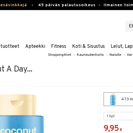
kesävinkkejä
-
45 päivän palautusoikeus -
Ilmainen toim
stuotteet
Apteekki
Fitness
Koti & Sisustus
Lelut, Lap
Shopping4net
»
Kauneudenhoito
»
Naisille
»
Var
t A Day...
473 ml
9,95
€