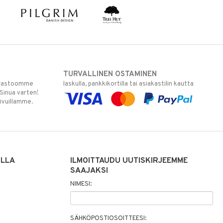
TURVALLINEN OSTAMINEN
varastoomme
laskulla, pankkikortilla tai asiakastilin kautta
 Sinua varten!
sivuillamme.
ILLA
ILMOITTAUDU UUTISKIRJEEMME
SAAJAKSI
NIMESI:
SÄHKÖPOSTIOSOITTEESI: