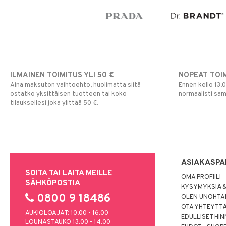
ILMAINEN TOIMITUS YLI 50 €
NOPEAT TOI
Aina maksuton vaihtoehto, huolimatta siitä
Ennen kello 13.
ostatko yksittäisen tuotteen tai koko
normaalisti sa
tilauksellesi joka ylittää 50 €.
ASIAKASPA
SOITA TAI LAITA MEILLE
OMA PROFIILI
SÄHKÖPOSTIA
KYSYMYKSIÄ &
0800 9 18486
OLEN UNOHTAN
OTA YHTEYTT
AUKIOLOAJAT: 10.00 - 16.00
EDULLISET HI
LOUNASTAUKO 13.00 - 14.00