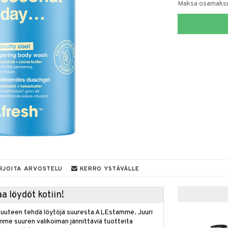
Maksa osamaksul
RJOITA ARVOSTELU
KERRO YSTÄVÄLLE
a löydöt kotiin!
isuuteen tehdä löytöjä suuresta ALEstamme. Juuri
mme suuren valikoiman jännittäviä tuotteita