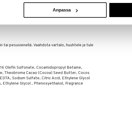
LdB Creme Ri
i ja raikkaaksi
Hand Soap
Anpassa
LDB
2,95
yisesti kuivalle iholle
€
in tai pesusienellä. Vaahdota vartalo, huuhtele ja tule
16 Olefin Sulfonate, Cocamidopropyl Betaine,
ate, Theobroma Cacao (Cocoa) Seed Butter, Cocos
EDTA, Sodium Sulfate, Citric Acid, Ethylene Glycol
, Ethylene Glycol , Phenoxyethanol, Fragrance