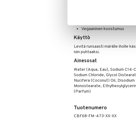
Jättää ihon pehmeäksi, sileäks
Poskipuna
Ihana kookoksen tuoksu
Puuteri
Ripsiväri
Sopii kaikille ihotyypeille, erit
Silmänrajauskynät
Vegaaninen koostumus
Käyttö
Levitä runsaasti märälle iholle käs
niin puhtaaksi.
Ainesosat
Water (Aqua, Eau), Sodium C14-C
Sodium Chloride, Glycol Distear
Nucifera (Coconut) Oil, Disodium 
Monostearate, Ethylhexylglycerin
(Parfum)
Tuotenumero
CBF68-FM-473-XX-XX