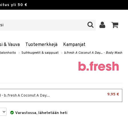
itus yli 50 €
si & Vauva
Tuotemerkkejä
Kampanjat
talonhoito
»
Suihkugeelit & saippuat
»
b.fresh A Coconut A Day... - Body Wash
9,95 €
 - b.fresh A Coconut A Day...
Varastossa, lähetetään heti