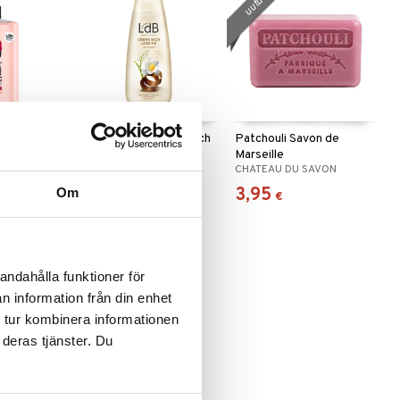
uutuus
ce Hand
LdB Shower Cream Rich
Patchouli Savon de
& Raspberry
Jasmine - Dry Skin
Marseille
RCE
LDB
CHATEAU DU SAVON
2,95
3,95
Om
€
€
andahålla funktioner för
n information från din enhet
 tur kombinera informationen
 deras tjänster. Du