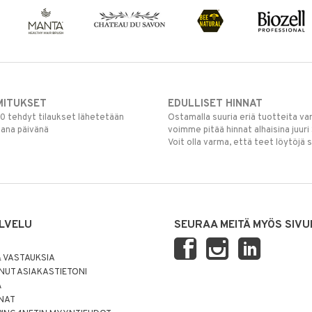
MITUKSET
EDULLISET HINNAT
00 tehdyt tilaukset lähetetään
Ostamalla suuria eriä tuotteita 
mana päivänä
voimme pitää hinnat alhaisina juuri
Voit olla varma, että teet löytöjä 
LVELU
SEURAA MEITÄ MYÖS SIVU
 VASTAUKSIA
UT ASIAKASTIETONI
Ä
NNAT