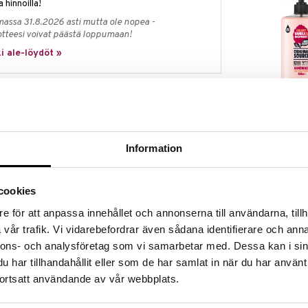
a hinnoilla!
massa 31.8.2026 asti mutta ole nopea -
otteesi voivat päästä loppumaan!
i ale-löydöt »
Original Sour
y Wash
on kermainen ja kosteuttava suihkugeeli, joka
Wash Vanilla 
eksi lomaksi. Kookosöljyllä ja kaakaovoilla rikastettu
ORIGINAL SOU
 samalla kun se auttaa säilyttämään kosteuden ja
1,95
Information
€
an paratiisimaisia viboja, kun taas hoitava
ileäksi ja kosteutetuksi. Täydellinen sinulle, joka
cookies
n ylimääräistä rakkautta ja nauttia kesäisestä
e för att anpassa innehållet och annonserna till användarna, tillh
vår trafik. Vi vidarebefordrar även sådana identifierare och anna
ittäiseen käyttöön
nnons- och analysföretag som vi samarbetar med. Dessa kan i sin
har tillhandahållit eller som de har samlat in när du har använt
akaovoilla
ortsatt användande av vår webbplats.
vattamatta ihoa
steustasapainon