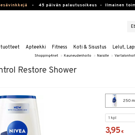
kesävinkkejä
-
45 päivän palautusoikeus -
Ilmainen toim
stuotteet
Apteekki
Fitness
Koti & Sisustus
Lelut, Lap
Shopping4net
»
Kauneudenhoito
»
Naisille
»
Vartalonhoi
trol Restore Shower
250 ml
3,95
€