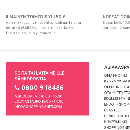
ILMAINEN TOIMITUS YLI 50 €
NOPEAT TOI
Aina maksuton vaihtoehto, huolimatta siitä
Ennen kello 13.
ostatko yksittäisen tuotteen tai koko
normaalisti sa
tilauksellesi joka ylittää 50 €.
ASIAKASPA
SOITA TAI LAITA MEILLE
OMA PROFIILI
SÄHKÖPOSTIA
KYSYMYKSIÄ &
0800 9 18486
OLEN UNOHTAN
OTA YHTEYTT
AUKIOLOAJAT: 10.00 - 16.00
EDULLISET HI
LOUNASTAUKO 13.00 - 14.00
EHDOT - SHOP
INFO@SHOPPING4NET.COM
EVÄSTEET
HENKILÖTIETO
KUMPPANIKSI
SHOPPING4NE