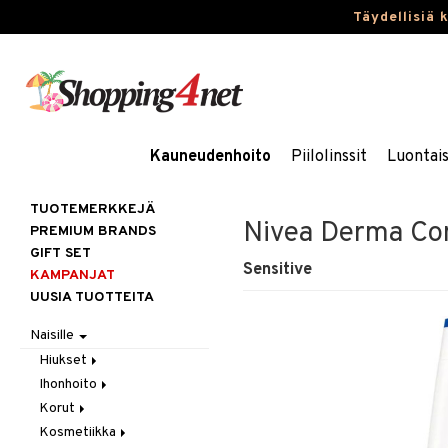
Täydellisiä 
Kauneudenhoito
Piilolinssit
Luontai
TUOTEMERKKEJÄ
Nivea Derma Con
PREMIUM BRANDS
GIFT SET
Sensitive
KAMPANJAT
UUSIA TUOTTEITA
Naisille
Hiukset
Ihonhoito
Gift Set
Korut
Harjat / Kammat
Aurinkotuotteet
Kosmetiikka
Hiuskuurit
Erikoistuotteet
Kaulakorut