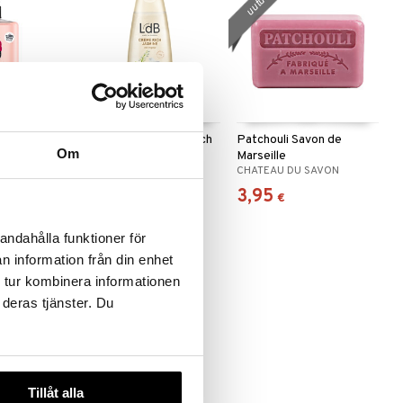
uutuus
ce Hand
LdB Shower Cream Rich
Patchouli Savon de
Om
& Raspberry
Jasmine - Dry Skin
Marseille
RCE
LDB
CHATEAU DU SAVON
2,95
3,95
€
€
andahålla funktioner för
n information från din enhet
 tur kombinera informationen
 deras tjänster. Du
Tillåt alla