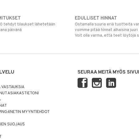
MITUKSET
EDULLISET HINNAT
00 tehdyt tilaukset lähetetään
Ostamalla suuria eriä tuotteita 
mana päivänä
voimme pitää hinnat alhaisina juuri
Voit olla varma, että teet löytöjä 
LVELU
SEURAA MEITÄ MYÖS SIVU
 VASTAUKSIA
UT ASIAKASTIETONI
Ä
NNAT
PING4NETIN MYYNTIEHDOT
JEN SUOJAUS
T