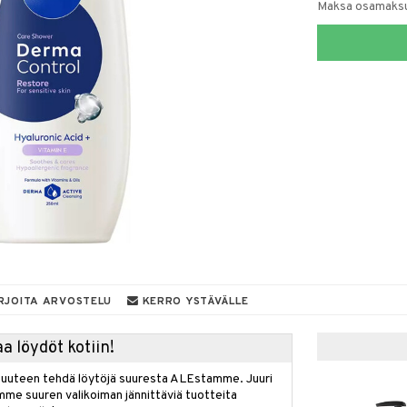
Maksa osamaksul
RJOITA ARVOSTELU
KERRO YSTÄVÄLLE
a löydöt kotiin!
isuuteen tehdä löytöjä suuresta ALEstamme. Juuri
mme suuren valikoiman jännittäviä tuotteita