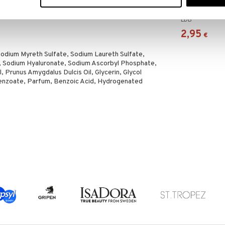
LdB Creme Ri
Hand Soap
LDB
2,95
€
odium Myreth Sulfate, Sodium Laureth Sulfate,
, Sodium Hyaluronate, Sodium Ascorbyl Phosphate,
l, Prunus Amygdalus Dulcis Oil, Glycerin, Glycol
 Benzoate, Parfum, Benzoic Acid, Hydrogenated