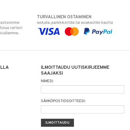
TURVALLINEN OSTAMINEN
varastoomme
laskulla, pankkikortilla tai asiakastilin kautta
 Sinua varten!
sivuillamme.
ILLA
ILMOITTAUDU UUTISKIRJEEMME
SAAJAKSI
NIMESI:
SÄHKÖPOSTIOSOITTEESI: