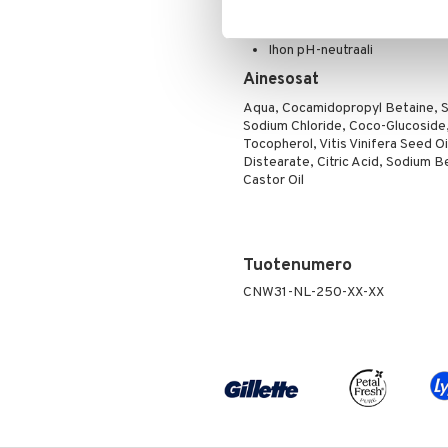
Poskipuna
Hypoallergeeninen tuoksu
Puuteri
Ihon pH-neutraali
Ripsiväri
Ainesosat
Silmänrajauskynät
Aqua, Cocamidopropyl Betaine, S
Sodium Chloride, Coco-Glucoside
Tocopherol, Vitis Vinifera Seed Oi
Distearate, Citric Acid, Sodium
Castor Oil
Tuotenumero
CNW31-NL-250-XX-XX