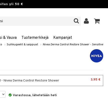
itus yli 50 €
si & Vauva
Tuotemerkkejä
Kampanjat
to
»
Suihkugeelit & saippuat
»
Nivea Derma Control Restore Shower - Sensitive
3,95 €
 - Nivea Derma Control Restore Shower
Varastossa, lähetetään heti