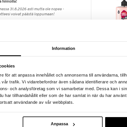
a hinnoilla!
massa 31.8.2026 asti mutta ole nopea -
otteesi voivat päästä loppumaan!
i ale-löydöt »
Original Sour
wer sisältää edistyksellisen koostumuksen, jossa
Information
Wash Vanilla 
a, jotka vahvistavat ihon vastustuskykyä kuivuutta
ORIGINAL SOU
1,95
€
ti ihoa ja antaa välittömästi pehmeän, joustavan ja
cookies
uksella on hypoallergeeninen tuoksu, se on ihon pH-
e för att anpassa innehållet och annonserna till användarna, tillh
on dermatologisesti hyväksytty. Tämä tekee siitä
käyttöön, erityisesti herkälle iholle, joka tarvitsee
vår trafik. Vi vidarebefordrar även sådana identifierare och anna
nnons- och analysföretag som vi samarbetar med. Dessa kan i sin
suihkukokemuksesta, joka jättää ihosi hyvinvoivaksi ja
har tillhandahållit eller som de har samlat in när du har använt
 ja mukavuuden tunteen koko päivän ajaksi. Anna
ortsatt användande av vår webbplats.
ee.
Anpassa
ivuutta vastaan