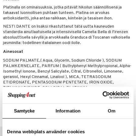
tuotetta
Platinalla on ominaisuuksia, jotka pitävät hikoilun säännöllisenä ja
ranajotuotteet
hkugeelit & saippuat
he 2: Kirkastus
ien- ja Vartalonhoito
takaavat luonnollisen puhtaan tunteen. Platina on arvokas
 verkkokaupasta
ta & Viikset
antioksidantti, joka antaa raikkaan, kiinteän ja tasaisen ihon.
talovoiteet
he 3: Kosteutus
teudenhoito
likiilto
t
NESTI DANTE on lisäksi rikastuttanut tätä uutta kauneuden
distaminen
rinta ja naamiot
lipuna
matics Elixir
o
standardia ainutlaatuisella ja intensiivisellä Camelia Bella di Firenzen
absoluuttisella sävyllä ja arvokkaalla Granduca di Toscanan valkoisella
rumit
distus
ltenrajausväri
yx
inkosuoja
jasmiinilla: todellinen italialainen oodi ilolle.
mänympärysvoiteet
rumit
makarvat
Ainesosat
nique Happy
aihetta Miehille
SODIUM PALMATE,( Aqua, Glycerin, Sodium Chloride ), SODIUM
mien/Huulten Hoito
miväri
nique Happy For Men
nhoito
PALMKERNELATE, PARFUM ( Buthylphenyl Methylpropional, Alpha-
Isomethyl Ionone, Benzyl Salicylate, Citral, Citronellol, Limonene,
kkisiveltmit
kastus
geraniol, Hexyl Cinnamal, Linalool ), MICA, TETRASODIUM
ETIDRONATE, PENTASODIUM PENTETATE, IRON OXIDE,
kkivoide
teutus & Soujaus
TITANIUM DIOXIDE, COLLOIDAL PLATINUM
tevoide
ranajo & Ihonpuhdistus
justusvoide
Tuotenumero
Samtycke
Information
Om
CND26-0Z-250-XX-XX
kipuna
teri
Vinkkejä sinulle
Denna webbplats använder cookies
siväri