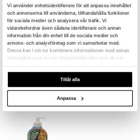
Vi använder enhetsidentifierare för att anpassa innehållet
mänrajauskynät
och annonserna till användarna, tillhandahålla funktioner
för sociala medier och analysera vår trafik. Vi
vidarebefordrar även sådana identifierare och annan
information från din enhet till de sociala medier och
annons- och analysföretag som vi samarbetar med.
Dessa kan i sin tur kombinera informationen med annan
information som du har tillhandahållit eller som de har
samlat in när du har använt deras tjänster. Du godkänner
våra cookies vid fortsatt användande av vår webbplats.
Nesti Dante Le Rose Soap Set
Nesti Dante Luxury Gold Soap
Tillåt alla
NESTI DANTE
NESTI DANTE
16,96
9,95
€
€
Anpassa