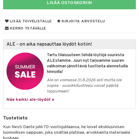
LISÄÄ OSTOSKORIIN
taloöljyt
talovoiteet
LISÄÄ TOIVELISTALLE
KIRJOITA ARVOSTELU
KERRO YSTÄVÄLLE
t
ALE - on aika napsauttaa löydöt kotiin!
stenlähtö
sasto
ito
iikkalaukkuja
Tartu tilaisuuteen tehdä löytöjä suuresta
ALEstamme. Juuri nyt tarjoamme suuren
sväri
inkotuotteet
sit
mit
otteita
valikoiman jännittäviä tuotteita alennetuilla
hinnoilla!
toaineet
koistuotteet
er shave balm
ko
onhoito
Ale on voimassa 31.8.2026 asti mutta ole
toilu
eruskettavat tuotteet
er shave lotion
inkotuotteet
nopea - suosikkituotteesi voivat päästä
loppumaan!
kölaitteet
vovoiteet
 de cologne
dorantit
linssit
Näe kaikki ale-löydöt »
mpoot
metiikkalaukkuja
 de toilette
koistuotteet
UE
vikkeita
rinta
japakkaukset
eruskettavat tuotteet
e
Tuotetieto
spalvelu
japakkaus
vojen poisto
Kun Nesti Dante juhli 70-vuotisjuhlaansa, he loivat eksklusiivisen
 10
 System
ksiä & vastauksia
luonnollisen saippuan, joka sisältää platinaa, arvokkainta materiaalia
amiot
ien hoito
he 1: Puhdistus
koskaan.
ito