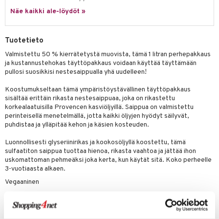
tuotetta
Näe kaikki ale-löydöt »
ranajotuotteet
hkugeelit & saippuat
he 2: Kirkastus
ien- ja Vartalonhoito
 verkkokaupasta
ta & Viikset
talovoiteet
he 3: Kosteutus
teudenhoito
likiilto
t
Tuotetieto
distaminen
rinta ja naamiot
lipuna
matics Elixir
o
Valmistettu 50 % kierrätetystä muovista, tämä 1 litran perhepakkaus
rumit
ja kustannustehokas täyttöpakkaus voidaan käyttää täyttämään
distus
ltenrajausväri
yx
inkosuoja
pullosi suosikkisi nestesaippualla yhä uudelleen!
mänympärysvoiteet
rumit
makarvat
nique Happy
aihetta Miehille
Koostumukseltaan tämä ympäristöystävällinen täyttöpakkaus
sisältää erittäin rikasta nestesaippuaa, joka on rikastettu
mien/Huulten Hoito
miväri
nique Happy For Men
nhoito
korkealaatuisilla Provencen kasviöljyillä. Saippua on valmistettu
perinteisellä menetelmällä, jotta kaikki öljyjen hyödyt säilyvät,
kkisiveltmit
kastus
puhdistaa ja ylläpitää kehon ja käsien kosteuden.
kkivoide
teutus & Soujaus
Luonnollisesti glyseriinirikas ja kookosöljyllä koostettu, tämä
tevoide
ranajo & Ihonpuhdistus
sulfaatiton saippua tuottaa hienoa, rikasta vaahtoa ja jättää ihon
uskomattoman pehmeäksi joka kerta, kun käytät sitä. Koko perheelle
justusvoide
3-vuotiaasta alkaen.
Vegaaninen
kipuna
Ainesosat
teri
Aqua (Water), Potassium Cocoate, Glycerin, Parfum (Fragrance),
siväri