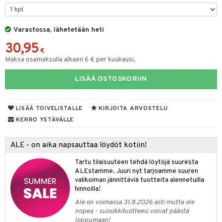
taloöljyt
talovoiteet
Varastossa, lähetetään heti
30,95
€
Maksa osamaksulla alkaen 6 € per kuukausi.
t
LISÄÄ OSTOSKORIIN
stenlähtö
sasto
ito
iikkalaukkuja
sväri
inkotuotteet
sit
mit
otteita
LISÄÄ TOIVELISTALLE
KIRJOITA ARVOSTELU
toaineet
koistuotteet
er shave balm
ko
onhoito
KERRO YSTÄVÄLLE
toilu
eruskettavat tuotteet
er shave lotion
inkotuotteet
ALE - on aika napsauttaa löydöt kotiin!
kölaitteet
vovoiteet
 de cologne
dorantit
linssit
Tartu tilaisuuteen tehdä löytöjä suuresta
mpoot
metiikkalaukkuja
 de toilette
koistuotteet
UE
ALEstamme. Juuri nyt tarjoamme suuren
valikoiman jännittäviä tuotteita alennetuilla
vikkeita
rinta
japakkaukset
eruskettavat tuotteet
e
hinnoilla!
spalvelu
japakkaus
vojen poisto
Ale on voimassa 31.8.2026 asti mutta ole
 10
 System
ksiä & vastauksia
nopea - suosikkituotteesi voivat päästä
amiot
ien hoito
loppumaan!
he 1: Puhdistus
ito