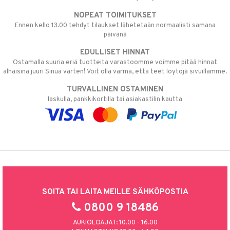
NOPEAT TOIMITUKSET
Ennen kello 13.00 tehdyt tilaukset lähetetään normaalisti samana
päivänä
EDULLISET HINNAT
Ostamalla suuria eriä tuotteita varastoomme voimme pitää hinnat
alhaisina juuri Sinua varten! Voit olla varma, että teet löytöjä sivuillamme.
TURVALLINEN OSTAMINEN
laskulla, pankkikortilla tai asiakastilin kautta
SOITA TAI LAITA MEILLE SÄHKÖPOSTIA
0800 9 18486
AUKIOLOAJAT: 10.00 - 16.00