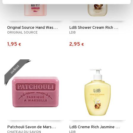
Original Source Hand Wash Vanilla & Raspberry
LdB Shower Cream Rich Jasmine - Dry Skin
ORIGINAL SOURCE
LDB
1,95
2,95
€
€
uutuus
Patchouli Savon de Marseille
LdB Creme Rich Jasmine Hand Soap
CHATEAU DU SAVON
LDB